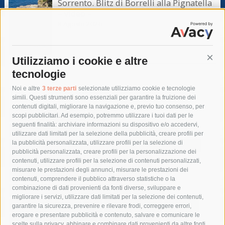
Sorrento. Blitz di Borrelli alla Pignatella
– video –
8 Agosto 2026
Utilizziamo i cookie e altre
Cont
tecnologie
Tag
Noi e altre
3 terze parti
selezionate utilizziamo cookie e tecnologie
simili. Questi strumenti sono essenziali per garantire la fruizione dei
contenuti digitali, migliorare la navigazione e, previo tuo consenso, per
acqua
allerta meteo
anas
scopi pubblicitari. Ad esempio, potremmo utilizzare i tuoi dati per le
seguenti finalità: archiviare informazioni su dispositivo e/o accedervi,
area marina protetta di punta campanella
arresto
utilizzare dati limitati per la selezione della pubblicità, creare profili per
la pubblicità personalizzata, utilizzare profili per la selezione di
Asl Napoli 3 sud
capitaneria di porto
capri
carabinieri
pubblicità personalizzata, creare profili per la personalizzazione dei
castellammare di stabia
circumvesuviana
contenuti, utilizzare profili per la selezione di contenuti personalizzati,
misurare le prestazioni degli annunci, misurare le prestazioni dei
comune di sorrento
concerto
contagi
contenuti, comprendere il pubblico attraverso statistiche o la
combinazione di dati provenienti da fonti diverse, sviluppare e
costiera amalfitana
covid-19
eav
elezioni
migliorare i servizi, utilizzare dati limitati per la selezione dei contenuti,
fondazione sorrento
gori
guardia costiera
incidente
garantire la sicurezza, prevenire e rilevare frodi, correggere errori,
erogare e presentare pubblicità e contenuto, salvare e comunicare le
lavori
lorenzo balducelli
mare
massa lubrense
scelte sulla privacy, abbinare e combinare dati provenienti da altre fonti