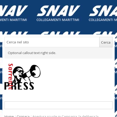
Optional callout text right side.
Home
/
Cronaca
/
Apertura scuole in Campania, la delibera la