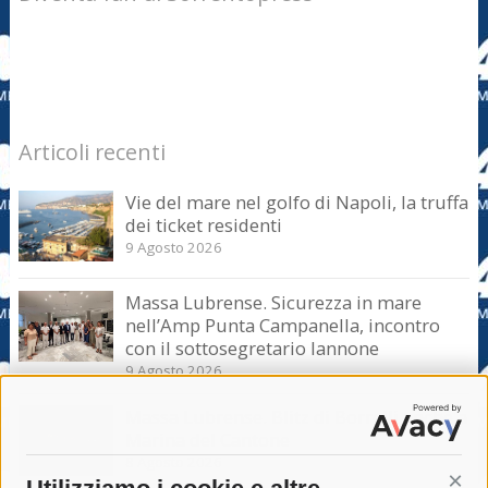
Articoli recenti
Vie del mare nel golfo di Napoli, la truffa
dei ticket residenti
9 Agosto 2026
Massa Lubrense. Sicurezza in mare
nell’Amp Punta Campanella, incontro
con il sottosegretario Iannone
9 Agosto 2026
Massa Lubrense. Blitz di Borrelli anche a
Marina del Cantone
8 Agosto 2026
Cont