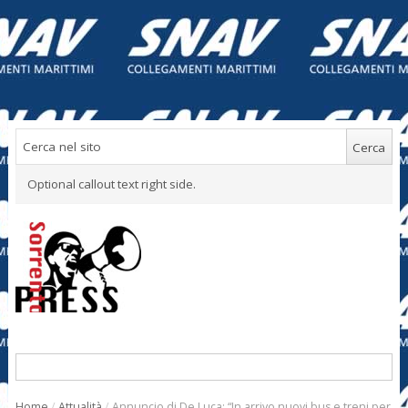
Optional callout text right side.
Home
/
Attualità
/
Annuncio di De Luca: “In arrivo nuovi bus e treni per