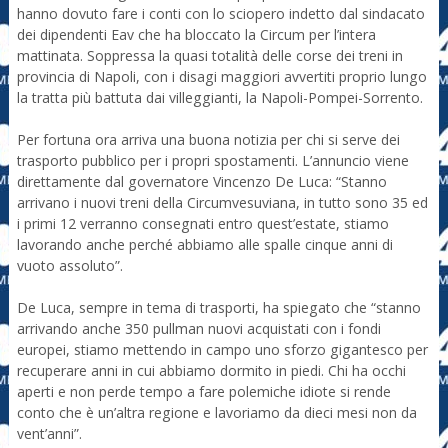
hanno dovuto fare i conti con lo sciopero indetto dal sindacato
dei dipendenti Eav che ha bloccato la Circum per l’intera
mattinata. Soppressa la quasi totalità delle corse dei treni in
provincia di Napoli, con i disagi maggiori avvertiti proprio lungo
la tratta più battuta dai villeggianti, la Napoli-Pompei-Sorrento.
Per fortuna ora arriva una buona notizia per chi si serve dei
trasporto pubblico per i propri spostamenti. L’annuncio viene
direttamente dal governatore Vincenzo De Luca: “Stanno
arrivano i nuovi treni della Circumvesuviana, in tutto sono 35 ed
i primi 12 verranno consegnati entro quest’estate, stiamo
lavorando anche perché abbiamo alle spalle cinque anni di
vuoto assoluto”.
De Luca, sempre in tema di trasporti, ha spiegato che “stanno
arrivando anche 350 pullman nuovi acquistati con i fondi
europei, stiamo mettendo in campo uno sforzo gigantesco per
recuperare anni in cui abbiamo dormito in piedi. Chi ha occhi
aperti e non perde tempo a fare polemiche idiote si rende
conto che è un’altra regione e lavoriamo da dieci mesi non da
vent’anni”.