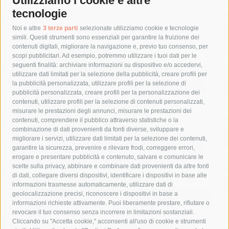
Utilizziamo i cookie e altre
tecnologie
Tag
Noi e altre
3 terze parti
selezionate utilizziamo cookie e tecnologie
simili. Questi strumenti sono essenziali per garantire la fruizione dei
contenuti digitali, migliorare la navigazione e, previo tuo consenso, per
acqua
allerta meteo
anas
scopi pubblicitari. Ad esempio, potremmo utilizzare i tuoi dati per le
seguenti finalità: archiviare informazioni su dispositivo e/o accedervi,
area marina protetta di punta campanella
arresto
utilizzare dati limitati per la selezione della pubblicità, creare profili per
la pubblicità personalizzata, utilizzare profili per la selezione di
Asl Napoli 3 sud
capitaneria di porto
capri
carabinieri
pubblicità personalizzata, creare profili per la personalizzazione dei
castellammare di stabia
circumvesuviana
contenuti, utilizzare profili per la selezione di contenuti personalizzati,
misurare le prestazioni degli annunci, misurare le prestazioni dei
comune di sorrento
concerto
contagi
contenuti, comprendere il pubblico attraverso statistiche o la
combinazione di dati provenienti da fonti diverse, sviluppare e
costiera amalfitana
covid-19
eav
elezioni
migliorare i servizi, utilizzare dati limitati per la selezione dei contenuti,
fondazione sorrento
gori
guardia costiera
incidente
garantire la sicurezza, prevenire e rilevare frodi, correggere errori,
erogare e presentare pubblicità e contenuto, salvare e comunicare le
lavori
lorenzo balducelli
mare
massa lubrense
scelte sulla privacy, abbinare e combinare dati provenienti da altre fonti
di dati, collegare diversi dispositivi, identificare i dispositivi in base alle
massimo coppola
Meta
napoli
ordinanza
informazioni trasmesse automaticamente, utilizzare dati di
penisola sorrentina
piano di sorrento
polizia municipale
geolocalizzazione precisi, riconoscere i dispositivi in base a
informazioni richieste attivamente. Puoi liberamente prestare, rifiutare o
protezione civile
Regione Campania
sant'agnello
revocare il tuo consenso senza incorrere in limitazioni sostanziali.
Cliccando su "Accetta cookie," acconsenti all'uso di cookie e strumenti
sindaco cuomo
sorrento
studenti
temporali
treni