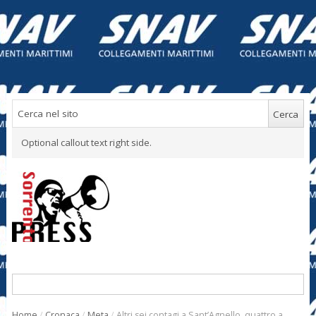
Optional callout text right side.
Home
/
Cronaca
/
Meta
/
Altri sei contagi a Sant’Agnello, quattro a