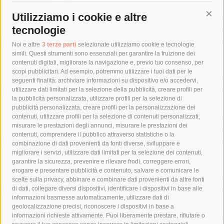
6 Agosto 2026
Utilizziamo i cookie e altre
Cont
tecnologie
Tag
Noi e altre
3 terze parti
selezionate utilizziamo cookie e tecnologie
simili. Questi strumenti sono essenziali per garantire la fruizione dei
contenuti digitali, migliorare la navigazione e, previo tuo consenso, per
acqua
allerta meteo
anas
scopi pubblicitari. Ad esempio, potremmo utilizzare i tuoi dati per le
seguenti finalità: archiviare informazioni su dispositivo e/o accedervi,
area marina protetta di punta campanella
arresto
utilizzare dati limitati per la selezione della pubblicità, creare profili per
la pubblicità personalizzata, utilizzare profili per la selezione di
Asl Napoli 3 sud
capitaneria di porto
capri
carabinieri
pubblicità personalizzata, creare profili per la personalizzazione dei
castellammare di stabia
circumvesuviana
contenuti, utilizzare profili per la selezione di contenuti personalizzati,
misurare le prestazioni degli annunci, misurare le prestazioni dei
comune di sorrento
concerto
contagi
contenuti, comprendere il pubblico attraverso statistiche o la
combinazione di dati provenienti da fonti diverse, sviluppare e
costiera amalfitana
covid-19
eav
elezioni
migliorare i servizi, utilizzare dati limitati per la selezione dei contenuti,
fondazione sorrento
gori
guardia costiera
incidente
garantire la sicurezza, prevenire e rilevare frodi, correggere errori,
erogare e presentare pubblicità e contenuto, salvare e comunicare le
lavori
lorenzo balducelli
mare
massa lubrense
scelte sulla privacy, abbinare e combinare dati provenienti da altre fonti
di dati, collegare diversi dispositivi, identificare i dispositivi in base alle
massimo coppola
Meta
napoli
ordinanza
informazioni trasmesse automaticamente, utilizzare dati di
penisola sorrentina
piano di sorrento
polizia municipale
geolocalizzazione precisi, riconoscere i dispositivi in base a
informazioni richieste attivamente. Puoi liberamente prestare, rifiutare o
protezione civile
Regione Campania
sant'agnello