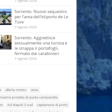
7 Agosto 2026
Sorrento. Nuovo sequestro
per l’area dell’eliporto de Le
Tore
7 Agosto 2026
Sorrento. Aggredisce
sessualmente una turista e
le strappa il portafogli,
fermato dai carabinieri
7 Agosto 2026
a
allerta meteo
anas
marina protetta di punta campanella
to
Asl Napoli 3 sud
capitaneria di porto