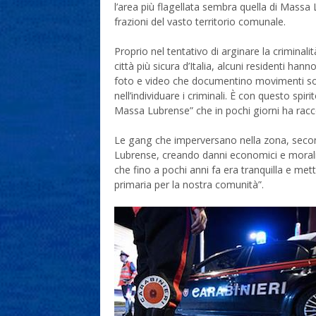
l’area più flagellata sembra quella di Massa
frazioni del vasto territorio comunale.
Proprio nel tentativo di arginare la criminal
città più sicura d’Italia, alcuni residenti ha
foto e video che documentino movimenti sosp
nell’individuare i criminali. È con questo sp
Massa Lubrense” che in pochi giorni ha raccol
Le gang che imperversano nella zona, second
Lubrense, creando danni economici e morali
che fino a pochi anni fa era tranquilla e met
primaria per la nostra comunità”.