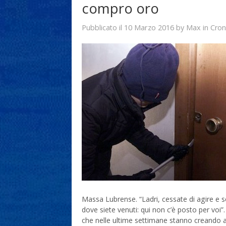
compro oro
10 Marzo 2016
Max
Pubblicato il
by
in
Cron
Massa Lubrense. “Ladri, cessate di agire e se
dove siete venuti: qui non c’è posto per voi”.
che nelle ultime settimane stanno creando all