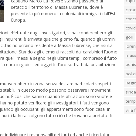
capri
capitano Marco La Rovere stanno passando al
setaccio il territorio di Massa Lubrense, dove è
circ
presente la più numerosa colonia di immigrati dall’Est
conc
Europa.
covid
uzioni effettuate dagli investigatori, si nasconderebbero gli
gori
gli inquirenti è arrivata qualche giorno fa, quando gli uomini
cittadino ucraino residente a Massa Lubrense, che risulta
loren
bitazione. Stando agli elementi raccolti dai carabinieri l’uomo
mass
ra quelli messi a segno negli ultimi tempi, compreso il furto
ila euro in gioielli ed oggetti d’oro sottratti da un’abitazione
penis
poliz
Regi
ri si muoverebbero in zona senza destare particolari sospetti
nti stabili. In questo modo possono osservare i movimenti
sind
bitudini. È così che sanno quando le abitazioni sono vuote e
temp
anno potuto verificare gli investigatori, i furti vengono
 quando gli occupanti gli appartamenti sono fuori casa. In
villa
minuti: i ladri raccolgono tutto ciò che trovano a portata di
r individuare i responsabili dei furti ed anche i ricettatori