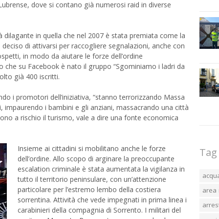
 Lubrense, dove si contano già numerosi raid in diverse
ità dilagante in quella che nel 2007 è stata premiata come la
nno deciso di attivarsi per raccogliere segnalazioni, anche con
etti, in modo da aiutare le forze dell’ordine
irito che su Facebook è nato il gruppo “Sgominiamo i ladri da
to già 400 iscritti.
o i promotori dell’iniziativa, “stanno terrorizzando Massa
, impaurendo i bambini e gli anziani, massacrando una città
tono a rischio il turismo, vale a dire una fonte economica
Insieme ai cittadini si mobilitano anche le forze
Tag
dell’ordine. Allo scopo di arginare la preoccupante
escalation criminale è stata aumentata la vigilanza in
acqu
tutto il territorio peninsulare, con un’attenzione
particolare per l’estremo lembo della costiera
area 
sorrentina. Attività che vede impegnati in prima linea i
arres
carabinieri della compagnia di Sorrento. I militari del