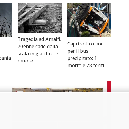
Tragedia ad Amalfi,
Capri sotto choc
70enne cade dalla
per il bus
scala in giardino e
pania
precipitato: 1
muore
morto e 28 feriti