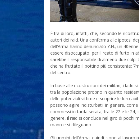
È tra di loro, infatti, che, secondo le ricostr
autori dei raid. Una conferma alle ipotesi de
dell’Arma hanno denunciato Y.H., un 40enne 
essere disoccupato, per il reato di furto in a
sarebbe il responsabile di almeno due colpi t
che ha fruttato il bottino più consistente: 7m
del centro.
In base alle ricostruzioni dei militari, i lad
tra la popolazione proprio in quanto reside
delle potenziali vittime e scoprire le loro a
possono agire indisturbati. In genere, come h
commessi in tarda serata, tra le 22 e le 24,
genere, il raid si conclude nel giro di pochi 
mano e si dileguano.
Gli uomini dell’Arma, quindi, sono al lavoro pe