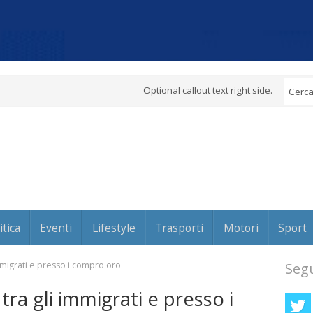
Optional callout text right side.
itica
Eventi
Lifestyle
Trasporti
Motori
Sport
 immigrati e presso i compro oro
Segu
 tra gli immigrati e presso i