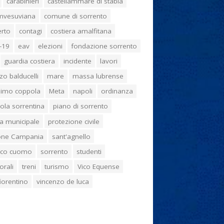
carabinieri
castellammare di stabia
umvesuviana
comune di sorrento
erto
contagi
costiera amalfitana
-19
eav
elezioni
fondazione sorrento
guardia costiera
incidente
lavori
zo balducelli
mare
massa lubrense
imo coppola
Meta
napoli
ordinanza
ola sorrentina
piano di sorrento
ia municipale
protezione civile
one Campania
sant'agnello
aco cuomo
sorrento
studenti
orali
treni
turismo
Vico Equense
 fiorentino
vincenzo de luca