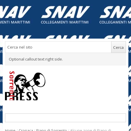
Optional callout text right side.
Home
/
Cronaca
/
Piano di Sorrento
/
Alcune zone di Piano di