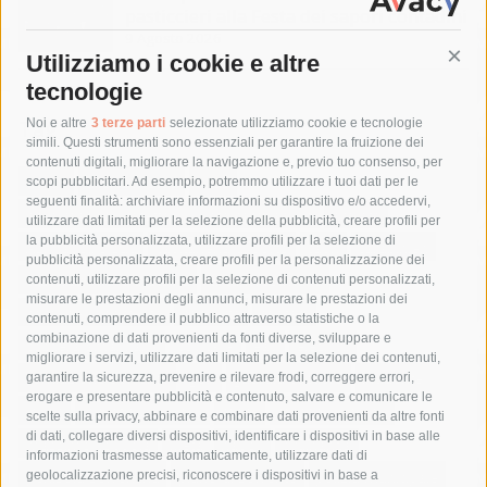
pasticcieri alla Festa dei sapori contadini
9 Agosto 2026
Utilizziamo i cookie e altre
Cont
tecnologie
Tag
Noi e altre
3 terze parti
selezionate utilizziamo cookie e tecnologie
simili. Questi strumenti sono essenziali per garantire la fruizione dei
contenuti digitali, migliorare la navigazione e, previo tuo consenso, per
acqua
allerta meteo
anas
scopi pubblicitari. Ad esempio, potremmo utilizzare i tuoi dati per le
seguenti finalità: archiviare informazioni su dispositivo e/o accedervi,
area marina protetta di punta campanella
arresto
utilizzare dati limitati per la selezione della pubblicità, creare profili per
la pubblicità personalizzata, utilizzare profili per la selezione di
Asl Napoli 3 sud
capitaneria di porto
capri
carabinieri
pubblicità personalizzata, creare profili per la personalizzazione dei
castellammare di stabia
circumvesuviana
contenuti, utilizzare profili per la selezione di contenuti personalizzati,
misurare le prestazioni degli annunci, misurare le prestazioni dei
comune di sorrento
concerto
contagi
contenuti, comprendere il pubblico attraverso statistiche o la
combinazione di dati provenienti da fonti diverse, sviluppare e
costiera amalfitana
covid-19
eav
elezioni
migliorare i servizi, utilizzare dati limitati per la selezione dei contenuti,
fondazione sorrento
gori
guardia costiera
incidente
garantire la sicurezza, prevenire e rilevare frodi, correggere errori,
erogare e presentare pubblicità e contenuto, salvare e comunicare le
lavori
lorenzo balducelli
mare
massa lubrense
scelte sulla privacy, abbinare e combinare dati provenienti da altre fonti
di dati, collegare diversi dispositivi, identificare i dispositivi in base alle
massimo coppola
Meta
napoli
ordinanza
informazioni trasmesse automaticamente, utilizzare dati di
penisola sorrentina
piano di sorrento
polizia municipale
geolocalizzazione precisi, riconoscere i dispositivi in base a