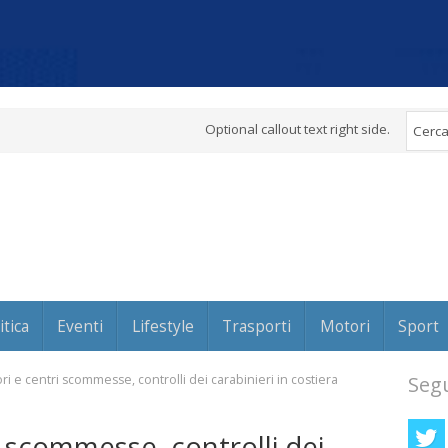
Optional callout text right side.
itica
Eventi
Lifestyle
Trasporti
Motori
Sport
ori e centri scommesse, controlli dei carabinieri in costiera
Segu
ri scommesse, controlli dei