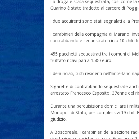
La droga è stata sequestrata, così come la
Guarino è stato tradotto al carcere di Poggi
I due acquirenti sono stati segnalati alla Pre
I carabinieri della compagnia di Marano, inv
contrabbando e sequestrato circa 10 chili di 
455 pacchetti sequestrati tra i comuni di 
fruttato ricavi pari a 1500 euro.
I denunciati, tutti residenti nell’hinterland n
Sigarette di contrabbando sequestrate anche 
arrestato Francesco Esposito, 37enne del rio
Durante una perquisizione domiciliare i milita
Monopoli di Stato, per complessivi 19 chili. E
giudizio.
A Boscoreale, i carabinieri della sezione ra
ricettazione e resistenza a p.u. Francesco P