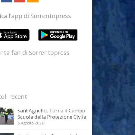
ica l’app di Sorrentopress
nta fan di Sorrentopress
coli recenti
Sant’Agnello. Torna il Campo
Scuola della Protezione Civile
6 Agosto 2026