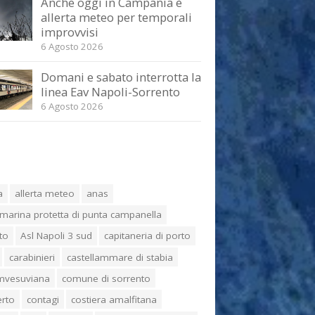
Anche oggi in Campania è
allerta meteo per temporali
improvvisi
6 Agosto 2026
Domani e sabato interrotta la
linea Eav Napoli-Sorrento
6 Agosto 2026
a
allerta meteo
anas
marina protetta di punta campanella
to
Asl Napoli 3 sud
capitaneria di porto
carabinieri
castellammare di stabia
umvesuviana
comune di sorrento
erto
contagi
costiera amalfitana