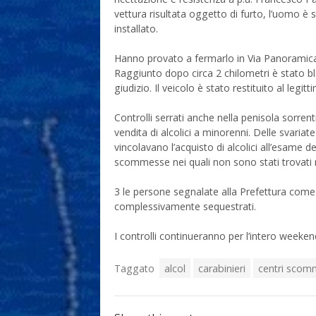
vettura risultata oggetto di furto, l’uomo è s
installato.
Hanno provato a fermarlo in Via Panoramica 
Raggiunto dopo circa 2 chilometri è stato blo
giudizio. Il veicolo è stato restituito al legit
Controlli serrati anche nella penisola sorren
vendita di alcolici a minorenni. Delle svariat
vincolavano l’acquisto di alcolici all’esame d
scommesse nei quali non sono stati trovati 
3 le persone segnalate alla Prefettura come
complessivamente sequestrati.
I controlli continueranno per l’intero weeken
Taggato
alcol
carabinieri
centri scom