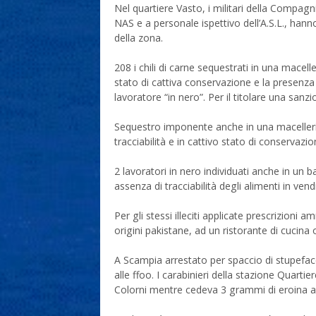
Nel quartiere Vasto, i militari della Compag
NAS e a personale ispettivo dell’A.S.L., hanno
della zona.
208 i chili di carne sequestrati in una macell
stato di cattiva conservazione e la presenza di
lavoratore “in nero”. Per il titolare una sanz
Sequestro imponente anche in una macelleria is
tracciabilità e in cattivo stato di conservazi
2 lavoratori in nero individuati anche in un 
assenza di tracciabilità degli alimenti in ven
Per gli stessi illeciti applicate prescrizioni
origini pakistane, ad un ristorante di cucina
A Scampia arrestato per spaccio di stupefac
alle ffoo. I carabinieri della stazione Quarti
Colorni mentre cedeva 3 grammi di eroina a 2