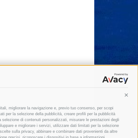
Conti
itali, migliorare la navigazione e, previo tuo consenso, per scopi
ti per la selezione della pubblicità, creare profili per la pubblicità
 la selezione di contenuti personalizzati, misurare le prestazioni degli
ppare e migliorare i servizi, utilizzare dati limitati per la selezione
 scelte sulla privacy, abbinare e combinare dati provenienti da altre
zione precisi, riconoscere i dispositivi in base a informazioni