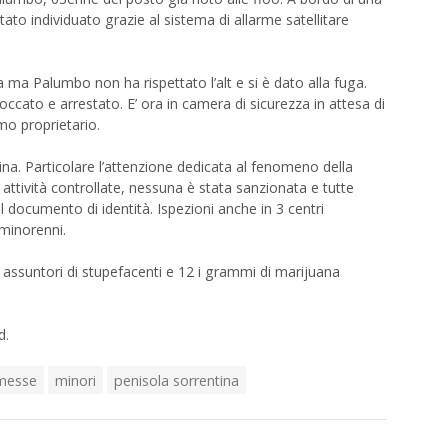
tato individuato grazie al sistema di allarme satellitare
ma Palumbo non ha rispettato l’alt e si è dato alla fuga.
ccato e arrestato. E’ ora in camera di sicurezza in attesa di
timo proprietario.
tina. Particolare l’attenzione dedicata al fenomeno della
e attività controllate, nessuna è stata sanzionata e tutte
el documento di identità. Ispezioni anche in 3 centri
minorenni.
 assuntori di stupefacenti e 12 i grammi di marijuana
d.
messe
minori
penisola sorrentina