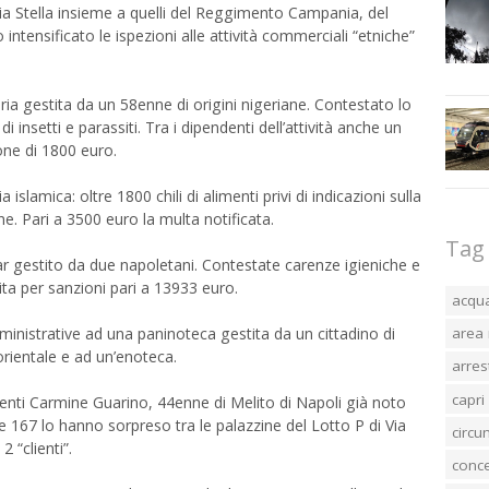
nia Stella insieme a quelli del Reggimento Campania, del
 intensificato le ispezioni alle attività commerciali “etniche”
eria gestita da un 58enne di origini nigeriane. Contestato lo
 insetti e parassiti. Tra i dipendenti dell’attività anche un
ione di 1800 euro.
lamica: oltre 1800 chili di alimenti privi di indicazioni sulla
one. Pari a 3500 euro la multa notificata.
Tag
bar gestito da due napoletani. Contestate carenze igieniche e
dita per sanzioni pari a 13933 euro.
acqu
 amministrative ad una paninoteca gestita da un cittadino di
area 
 orientale e ad un’enoteca.
arres
capri
enti Carmine Guarino, 44enne di Melito di Napoli già noto
ere 167 lo hanno sorpreso tra le palazzine del Lotto P di Via
circ
 “clienti”.
conc