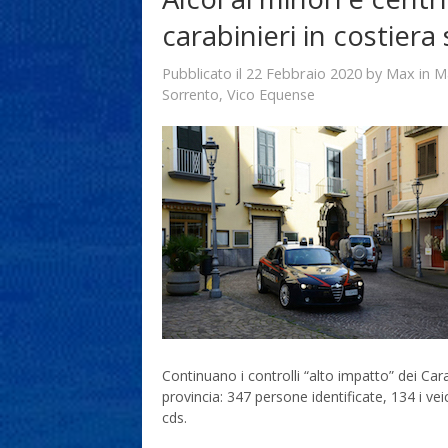
carabinieri in costiera
22 Febbraio 2020
Max
Pubblicato il
by
in
M
Sorrento
,
Vico Equense
Continuano i controlli “alto impatto” dei Car
provincia: 347 persone identificate, 134 i veic
cds.