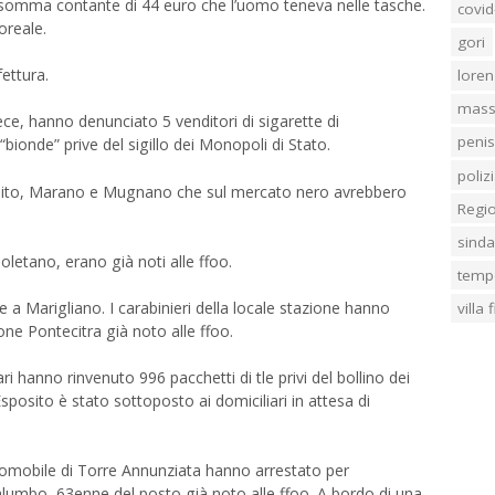
 somma contante di 44 euro che l’uomo teneva nelle tasche.
covid
oreale.
gori
fettura.
loren
mass
ece, hanno denunciato 5 venditori di sigarette di
penis
“bionde” prive del sigillo dei Monopoli di Stato.
poliz
Melito, Marano e Mugnano che sul mercato nero avrebbero
Regi
sind
apoletano, erano già noti alle ffoo.
temp
a Marigliano. I carabinieri della locale stazione hanno
villa
ne Pontecitra già noto alle ffoo.
ri hanno rinvenuto 996 pacchetti di tle privi del bollino dei
sposito è stato sottoposto ai domiciliari in attesa di
diomobile di Torre Annunziata hanno arrestato per
alumbo, 63enne del posto già noto alle ffoo. A bordo di una