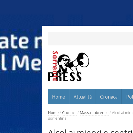
Home
Attualità
Cronaca
Pol
Home
/
Cronaca
/
Massa Lubrense
/
Alcol ai min
sorrentina
Alcol ai minori e cent