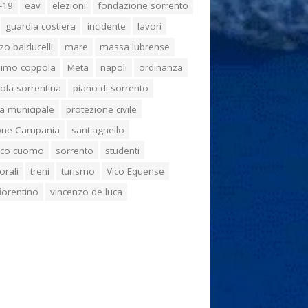
-19
eav
elezioni
fondazione sorrento
guardia costiera
incidente
lavori
zo balducelli
mare
massa lubrense
imo coppola
Meta
napoli
ordinanza
ola sorrentina
piano di sorrento
ia municipale
protezione civile
one Campania
sant'agnello
aco cuomo
sorrento
studenti
orali
treni
turismo
Vico Equense
 fiorentino
vincenzo de luca