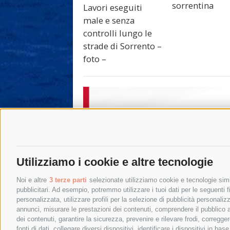
sorrentina
Lavori eseguiti
male e senza
controlli lungo le
strade di Sorrento –
foto –
Utilizziamo i cookie e altre tecnologie
Noi e altre
3 terze parti
selezionate utilizziamo cookie e tecnologie simil
pubblicitari. Ad esempio, potremmo utilizzare i tuoi dati per le seguenti fin
personalizzata, utilizzare profili per la selezione di pubblicità personaliz
annunci, misurare le prestazioni dei contenuti, comprendere il pubblico att
dei contenuti, garantire la sicurezza, prevenire e rilevare frodi, corregg
fonti di dati, collegare diversi dispositivi, identificare i dispositivi in 