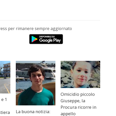
Press per rimanere sempre aggiornato
Omicidio piccolo
 e 1
Giuseppe, la
Procura ricorre in
La buona notizia:
stiera
appello