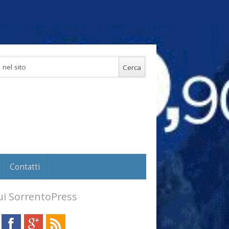
Contatti
i SorrentoPress