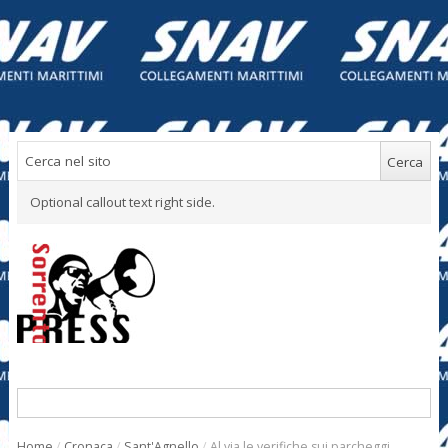
Optional callout text right side.
Home
/
Cronaca
/
Sant'Agnello
/
Al via le verifiche sui parcheggi