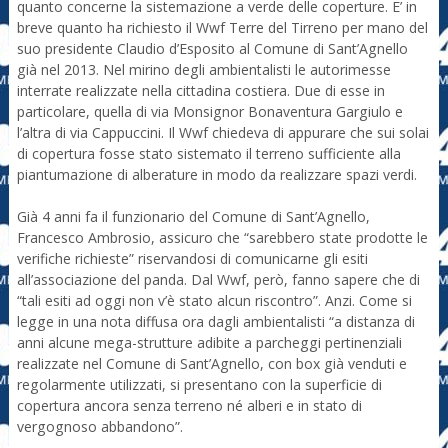
quanto concerne la sistemazione a verde delle coperture. E’ in
breve quanto ha richiesto il Wwf Terre del Tirreno per mano del
suo presidente Claudio d’Esposito al Comune di Sant’Agnello
già nel 2013. Nel mirino degli ambientalisti le autorimesse
interrate realizzate nella cittadina costiera. Due di esse in
particolare, quella di via Monsignor Bonaventura Gargiulo e
l’altra di via Cappuccini. Il Wwf chiedeva di appurare che sui solai
di copertura fosse stato sistemato il terreno sufficiente alla
piantumazione di alberature in modo da realizzare spazi verdi.
Già 4 anni fa il funzionario del Comune di Sant’Agnello,
Francesco Ambrosio, assicuro che “sarebbero state prodotte le
verifiche richieste” riservandosi di comunicarne gli esiti
all’associazione del panda. Dal Wwf, però, fanno sapere che di
“tali esiti ad oggi non v’è stato alcun riscontro”. Anzi. Come si
legge in una nota diffusa ora dagli ambientalisti “a distanza di
anni alcune mega-strutture adibite a parcheggi pertinenziali
realizzate nel Comune di Sant’Agnello, con box già venduti e
regolarmente utilizzati, si presentano con la superficie di
copertura ancora senza terreno né alberi e in stato di
vergognoso abbandono”.