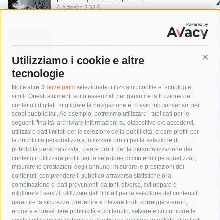
6 Agosto 2026
Domani e sabato interrotta la linea Eav
Napoli-Sorrento
6 Agosto 2026
Utilizziamo i cookie e altre
Cont
tecnologie
Tag
Noi e altre
3 terze parti
selezionate utilizziamo cookie e tecnologie
simili. Questi strumenti sono essenziali per garantire la fruizione dei
contenuti digitali, migliorare la navigazione e, previo tuo consenso, per
acqua
allerta meteo
anas
scopi pubblicitari. Ad esempio, potremmo utilizzare i tuoi dati per le
seguenti finalità: archiviare informazioni su dispositivo e/o accedervi,
area marina protetta di punta campanella
arresto
utilizzare dati limitati per la selezione della pubblicità, creare profili per
la pubblicità personalizzata, utilizzare profili per la selezione di
Asl Napoli 3 sud
capitaneria di porto
capri
carabinieri
pubblicità personalizzata, creare profili per la personalizzazione dei
castellammare di stabia
circumvesuviana
contenuti, utilizzare profili per la selezione di contenuti personalizzati,
misurare le prestazioni degli annunci, misurare le prestazioni dei
comune di sorrento
concerto
contagi
contenuti, comprendere il pubblico attraverso statistiche o la
combinazione di dati provenienti da fonti diverse, sviluppare e
costiera amalfitana
covid-19
eav
elezioni
migliorare i servizi, utilizzare dati limitati per la selezione dei contenuti,
fondazione sorrento
gori
guardia costiera
incidente
garantire la sicurezza, prevenire e rilevare frodi, correggere errori,
erogare e presentare pubblicità e contenuto, salvare e comunicare le
lavori
lorenzo balducelli
mare
massa lubrense
scelte sulla privacy, abbinare e combinare dati provenienti da altre fonti