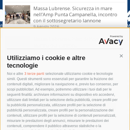
Massa Lubrense. Sicurezza in mare
nell’Amp Punta Campanella, incontro
con il sottosegretario Iannone
9 Agosto 2026
Massa Lubrense. Blitz di Borrelli anche a
Marina del Cantone
8 Agosto 2026
Utilizziamo i cookie e altre
Cont
tecnologie
Tag
Noi e altre
3 terze parti
selezionate utilizziamo cookie e tecnologie
simili. Questi strumenti sono essenziali per garantire la fruizione dei
contenuti digitali, migliorare la navigazione e, previo tuo consenso, per
acqua
allerta meteo
anas
scopi pubblicitari. Ad esempio, potremmo utilizzare i tuoi dati per le
seguenti finalità: archiviare informazioni su dispositivo e/o accedervi,
area marina protetta di punta campanella
arresto
utilizzare dati limitati per la selezione della pubblicità, creare profili per
la pubblicità personalizzata, utilizzare profili per la selezione di
Asl Napoli 3 sud
capitaneria di porto
capri
carabinieri
pubblicità personalizzata, creare profili per la personalizzazione dei
castellammare di stabia
circumvesuviana
contenuti, utilizzare profili per la selezione di contenuti personalizzati,
misurare le prestazioni degli annunci, misurare le prestazioni dei
comune di sorrento
concerto
contagi
contenuti, comprendere il pubblico attraverso statistiche o la