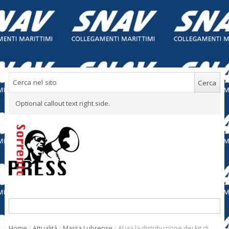
Optional callout text right side.
Home
/
Attualità
/
Massa Lubrense
/
Al via la distribuzione dei kit di