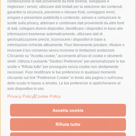
combinazione di dati provenienti da fonti diverse, sviluppare e
costiera amalfitana
covid-19
eav
elezioni
migliorare i servizi, utilizzare dati limitati per la selezione dei contenuti,
fondazione sorrento
gori
guardia costiera
incidente
garantire la sicurezza, prevenire e rilevare frodi, correggere errori,
erogare e presentare pubblicità e contenuto, salvare e comunicare le
lavori
lorenzo balducelli
mare
massa lubrense
scelte sulla privacy, abbinare e combinare dati provenienti da altre fonti
di dati, collegare diversi dispositivi, identificare i dispositivi in base alle
massimo coppola
Meta
napoli
ordinanza
informazioni trasmesse automaticamente, utilizzare dati di
penisola sorrentina
piano di sorrento
polizia municipale
geolocalizzazione precisi, riconoscere i dispositivi in base a
informazioni richieste attivamente. Puoi liberamente prestare, rifiutare o
protezione civile
Regione Campania
sant'agnello
revocare il tuo consenso senza incorrere in limitazioni sostanziali.
Cliccando su "Accetta cookie," acconsenti all'uso di cookie e strumenti
sindaco cuomo
sorrento
studenti
temporali
treni
simili. Utilizza il pulsante "Gestisci Preferenze" per personalizzare le tue
turismo
Vico Equense
villa fiorentino
vincenzo de luca
scelte o "Rifiuta tutto" per proseguire senza cookie non strettamente
necessari. Puoi modificare le tue preferenze in qualsiasi momento
cliccando sul link "Preferenze Cookie" in fondo alla pagina o sull'icona
dello scudo in basso a sinistra. Le tue preferenze si applicheranno al
solo dispositivo in uso.
|
© 2015 SorrentoPress. All rights reserved.
Privacy Policy
Cookie Policy
Il giornale online della Penisola Sorrentina
Privacy policy
-
Cookie Policy
Accetta cookie
Rifiuta tutto