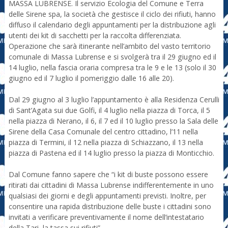
MASSA LUBRENSE. Il servizio Ecologia del Comune e Terra
delle Sirene spa, la società che gestisce il ciclo dei rifiuti, hanno
diffuso il calendario degli appuntamenti per la distribuzione agli
utenti dei kit di sacchetti per la raccolta differenziata.
Operazione che sarà itinerante nell’ambito del vasto territorio
comunale di Massa Lubrense e si svolgerà tra il 29 giugno ed il
14 luglio, nella fascia oraria compresa tra le 9 e le 13 (solo il 30
giugno ed il 7 luglio il pomeriggio dalle 16 alle 20).
Dal 29 giugno al 3 luglio l’appuntamento è alla Residenza Cerulli
di Sant’Agata sui due Golfi, il 4 luglio nella piazza di Torca, il 5
nella piazza di Nerano, il 6, il 7 ed il 10 luglio presso la Sala delle
Sirene della Casa Comunale del centro cittadino, l’11 nella
piazza di Termini, il 12 nella piazza di Schiazzano, il 13 nella
piazza di Pastena ed il 14 luglio presso la piazza di Monticchio.
Dal Comune fanno sapere che “i kit di buste possono essere
ritirati dai cittadini di Massa Lubrense indifferentemente in uno
qualsiasi dei giorni e degli appuntamenti previsti. Inoltre, per
consentire una rapida distribuzione delle buste i cittadini sono
invitati a verificare preventivamente il nome dell’intestatario
della Tari, la tassa sui rifiuti”.