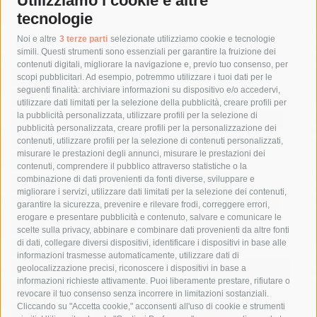
Utilizziamo i cookie e altre
tecnologie
Tag
Noi e altre
3 terze parti
selezionate utilizziamo cookie e tecnologie
simili. Questi strumenti sono essenziali per garantire la fruizione dei
contenuti digitali, migliorare la navigazione e, previo tuo consenso, per
acqua
allerta meteo
anas
scopi pubblicitari. Ad esempio, potremmo utilizzare i tuoi dati per le
seguenti finalità: archiviare informazioni su dispositivo e/o accedervi,
area marina protetta di punta campanella
arresto
utilizzare dati limitati per la selezione della pubblicità, creare profili per
la pubblicità personalizzata, utilizzare profili per la selezione di
Asl Napoli 3 sud
capitaneria di porto
capri
carabinieri
pubblicità personalizzata, creare profili per la personalizzazione dei
castellammare di stabia
circumvesuviana
contenuti, utilizzare profili per la selezione di contenuti personalizzati,
misurare le prestazioni degli annunci, misurare le prestazioni dei
comune di sorrento
concerto
contagi
contenuti, comprendere il pubblico attraverso statistiche o la
combinazione di dati provenienti da fonti diverse, sviluppare e
costiera amalfitana
covid-19
eav
elezioni
migliorare i servizi, utilizzare dati limitati per la selezione dei contenuti,
fondazione sorrento
gori
guardia costiera
incidente
garantire la sicurezza, prevenire e rilevare frodi, correggere errori,
erogare e presentare pubblicità e contenuto, salvare e comunicare le
lavori
lorenzo balducelli
mare
massa lubrense
scelte sulla privacy, abbinare e combinare dati provenienti da altre fonti
di dati, collegare diversi dispositivi, identificare i dispositivi in base alle
massimo coppola
Meta
napoli
ordinanza
informazioni trasmesse automaticamente, utilizzare dati di
penisola sorrentina
piano di sorrento
polizia municipale
geolocalizzazione precisi, riconoscere i dispositivi in base a
informazioni richieste attivamente. Puoi liberamente prestare, rifiutare o
protezione civile
Regione Campania
sant'agnello
revocare il tuo consenso senza incorrere in limitazioni sostanziali.
Cliccando su "Accetta cookie," acconsenti all'uso di cookie e strumenti
sindaco cuomo
sorrento
studenti
temporali
treni