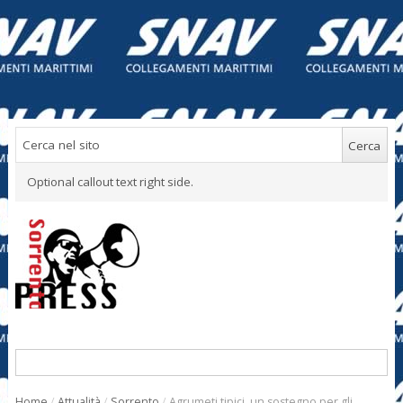
Optional callout text right side.
Home
/
Attualità
/
Sorrento
/
Agrumeti tipici, un sostegno per gli