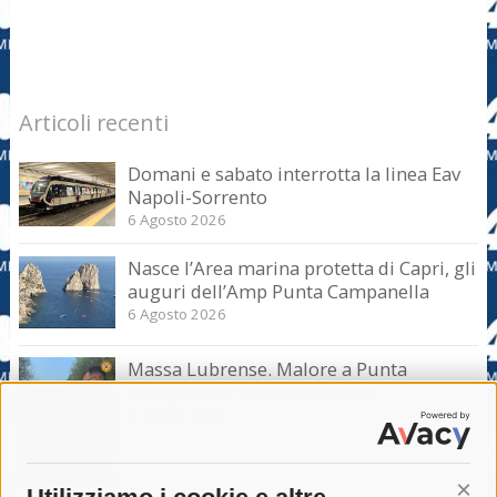
Articoli recenti
Domani e sabato interrotta la linea Eav
Napoli-Sorrento
6 Agosto 2026
Nasce l’Area marina protetta di Capri, gli
auguri dell’Amp Punta Campanella
6 Agosto 2026
Massa Lubrense. Malore a Punta
Campanella, turista soccorsa
6 Agosto 2026
Cont