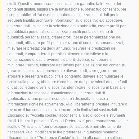
simili. Questi strumenti sono essenziali per garantire la fruizione dei
contenuti digitali, migliorare la navigazione e, previo tuo consenso, per
acqua
allerta meteo
anas
scopi pubblicitari. Ad esempio, potremmo utilizzare i tuoi dati per le
seguenti finalità: archiviare informazioni su dispositivo e/o accedervi,
area marina protetta di punta campanella
arresto
utilizzare dati limitati per la selezione della pubblicità, creare profili per
la pubblicità personalizzata, utilizzare profili per la selezione di
Asl Napoli 3 sud
capitaneria di porto
capri
carabinieri
pubblicità personalizzata, creare profili per la personalizzazione dei
castellammare di stabia
circumvesuviana
contenuti, utilizzare profili per la selezione di contenuti personalizzati,
misurare le prestazioni degli annunci, misurare le prestazioni dei
comune di sorrento
concerto
contagi
contenuti, comprendere il pubblico attraverso statistiche o la
combinazione di dati provenienti da fonti diverse, sviluppare e
costiera amalfitana
covid-19
eav
elezioni
migliorare i servizi, utilizzare dati limitati per la selezione dei contenuti,
fondazione sorrento
gori
guardia costiera
incidente
garantire la sicurezza, prevenire e rilevare frodi, correggere errori,
erogare e presentare pubblicità e contenuto, salvare e comunicare le
lavori
lorenzo balducelli
mare
massa lubrense
scelte sulla privacy, abbinare e combinare dati provenienti da altre fonti
di dati, collegare diversi dispositivi, identificare i dispositivi in base alle
massimo coppola
Meta
napoli
ordinanza
informazioni trasmesse automaticamente, utilizzare dati di
penisola sorrentina
piano di sorrento
polizia municipale
geolocalizzazione precisi, riconoscere i dispositivi in base a
informazioni richieste attivamente. Puoi liberamente prestare, rifiutare o
protezione civile
Regione Campania
sant'agnello
revocare il tuo consenso senza incorrere in limitazioni sostanziali.
Cliccando su "Accetta cookie," acconsenti all'uso di cookie e strumenti
sindaco cuomo
sorrento
studenti
temporali
treni
simili. Utilizza il pulsante "Gestisci Preferenze" per personalizzare le tue
turismo
Vico Equense
villa fiorentino
vincenzo de luca
scelte o "Rifiuta tutto" per proseguire senza cookie non strettamente
necessari. Puoi modificare le tue preferenze in qualsiasi momento
cliccando sul link "Preferenze Cookie" in fondo alla pagina o sull'icona