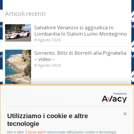
Articoli recenti
Salvatore Venanzio si aggiudica in
Lombardia lo Slalom Luino-Montegrino
8 Agosto 2026
Sorrento. Blitz di Borrelli alla Pignatella
– video –
8 Agosto 2026
Sorrento. Le denunce: Bivacchi e rifiuti
sui siti storici
8 Agosto 2026
Utilizziamo i cookie e altre
Cont
tecnologie
Tag
Noi e altre
3 terze parti
selezionate utilizziamo cookie e tecnologie