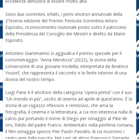
eccellenze dimostra di essere molto alta.
Sono due sorrentini, infatti, i primi vincitori annunciati della
27esima edizione del Premio Penisola Sorrentina Arturo
Esposito, riconoscimento nazionale posto sotto il patrocinio
della Presidenza del Consiglio dei Ministri e diretto da Mario
Esposito.
Antonino Giammarino si aggiudica il premio speciale per il
cortometraggio: “Anna Mendoza” (2022), la storia della
conversione di una giovane modella, interpretata da Beatrice
Yousef, che rappresenta il racconto e le ferite interiori di una
donna del nostro tempo.
Luigi Pane è il vincitore della categoria “opera prima” con il suo
“Un mondo in più”, uscito al cinema ad aprile di quest’anno. È la
storia di un ragazzo riflessivo e remissivo, che ama la
fotografia, il cinema e la letteratura, a cui non interessa nulla di
calcio pur portando il nome di Diego per omaggio al Pibe de
oro, l’idolo del padre Franco. Ambientato nella periferia romana,
il film omaggia spesso Pier Paolo Pasolini, di cui ricorrono i
cento anni dalla nascita. Nel cast gli attori Francesco Ferrante,