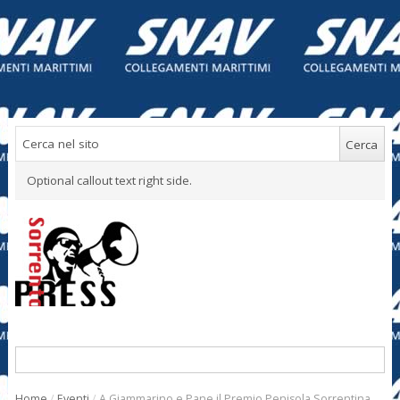
Optional callout text right side.
Home
/
Eventi
/
A Giammarino e Pane il Premio Penisola Sorrentina