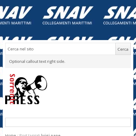
Optional callout text right side.
Home
/
Post taggati
luigi pane