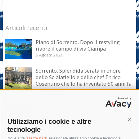
Articoli recenti
Piano di Sorrento. Dopo il restyling
riapre il campo di via Ciampa
5 Agosto 2026
Sorrento. Splendida serata in onore
dello Scialatiello e dello chef Enrico
Cosentino che lo ha inventato 50 anni fa
5 Agosto 2026
Sorrento. Maurizio de Giovanni presenta
il suo ultimo libro
5 Agosto 2026
Utilizziamo i cookie e altre
Cont
tecnologie
Noi e altre
3 terze parti
selezionate utilizziamo cookie e tecnologie