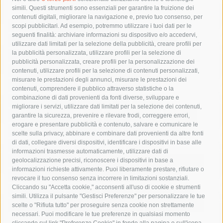
Tag
simili. Questi strumenti sono essenziali per garantire la fruizione dei
contenuti digitali, migliorare la navigazione e, previo tuo consenso, per
acqua
allerta meteo
anas
scopi pubblicitari. Ad esempio, potremmo utilizzare i tuoi dati per le
seguenti finalità: archiviare informazioni su dispositivo e/o accedervi,
area marina protetta di punta campanella
arresto
utilizzare dati limitati per la selezione della pubblicità, creare profili per
la pubblicità personalizzata, utilizzare profili per la selezione di
Asl Napoli 3 sud
capitaneria di porto
capri
carabinieri
pubblicità personalizzata, creare profili per la personalizzazione dei
castellammare di stabia
circumvesuviana
contenuti, utilizzare profili per la selezione di contenuti personalizzati,
misurare le prestazioni degli annunci, misurare le prestazioni dei
comune di sorrento
concerto
contagi
contenuti, comprendere il pubblico attraverso statistiche o la
combinazione di dati provenienti da fonti diverse, sviluppare e
costiera amalfitana
covid-19
eav
elezioni
migliorare i servizi, utilizzare dati limitati per la selezione dei contenuti,
fondazione sorrento
gori
guardia costiera
incidente
garantire la sicurezza, prevenire e rilevare frodi, correggere errori,
erogare e presentare pubblicità e contenuto, salvare e comunicare le
lavori
lorenzo balducelli
mare
massa lubrense
scelte sulla privacy, abbinare e combinare dati provenienti da altre fonti
di dati, collegare diversi dispositivi, identificare i dispositivi in base alle
massimo coppola
Meta
napoli
ordinanza
informazioni trasmesse automaticamente, utilizzare dati di
penisola sorrentina
piano di sorrento
polizia municipale
geolocalizzazione precisi, riconoscere i dispositivi in base a
informazioni richieste attivamente. Puoi liberamente prestare, rifiutare o
protezione civile
Regione Campania
sant'agnello
revocare il tuo consenso senza incorrere in limitazioni sostanziali.
Cliccando su "Accetta cookie," acconsenti all'uso di cookie e strumenti
sindaco cuomo
sorrento
studenti
temporali
treni
simili. Utilizza il pulsante "Gestisci Preferenze" per personalizzare le tue
turismo
Vico Equense
villa fiorentino
vincenzo de luca
scelte o "Rifiuta tutto" per proseguire senza cookie non strettamente
necessari. Puoi modificare le tue preferenze in qualsiasi momento
cliccando sul link "Preferenze Cookie" in fondo alla pagina o sull'icona