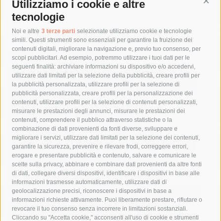
Utilizziamo i cookie e altre
Cont
tecnologie
Tag
Noi e altre
3 terze parti
selezionate utilizziamo cookie e tecnologie
simili. Questi strumenti sono essenziali per garantire la fruizione dei
contenuti digitali, migliorare la navigazione e, previo tuo consenso, per
acqua
allerta meteo
anas
scopi pubblicitari. Ad esempio, potremmo utilizzare i tuoi dati per le
seguenti finalità: archiviare informazioni su dispositivo e/o accedervi,
area marina protetta di punta campanella
arresto
utilizzare dati limitati per la selezione della pubblicità, creare profili per
la pubblicità personalizzata, utilizzare profili per la selezione di
Asl Napoli 3 sud
capitaneria di porto
capri
carabinieri
pubblicità personalizzata, creare profili per la personalizzazione dei
castellammare di stabia
circumvesuviana
contenuti, utilizzare profili per la selezione di contenuti personalizzati,
misurare le prestazioni degli annunci, misurare le prestazioni dei
comune di sorrento
concerto
contagi
contenuti, comprendere il pubblico attraverso statistiche o la
combinazione di dati provenienti da fonti diverse, sviluppare e
costiera amalfitana
covid-19
eav
elezioni
migliorare i servizi, utilizzare dati limitati per la selezione dei contenuti,
fondazione sorrento
gori
guardia costiera
incidente
garantire la sicurezza, prevenire e rilevare frodi, correggere errori,
erogare e presentare pubblicità e contenuto, salvare e comunicare le
lavori
lorenzo balducelli
mare
massa lubrense
scelte sulla privacy, abbinare e combinare dati provenienti da altre fonti
di dati, collegare diversi dispositivi, identificare i dispositivi in base alle
massimo coppola
Meta
napoli
ordinanza
informazioni trasmesse automaticamente, utilizzare dati di
penisola sorrentina
piano di sorrento
polizia municipale
geolocalizzazione precisi, riconoscere i dispositivi in base a
informazioni richieste attivamente. Puoi liberamente prestare, rifiutare o
protezione civile
Regione Campania
sant'agnello
revocare il tuo consenso senza incorrere in limitazioni sostanziali.
Cliccando su "Accetta cookie," acconsenti all'uso di cookie e strumenti
sindaco cuomo
sorrento
studenti
temporali
treni