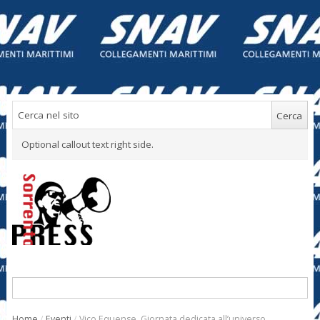
Optional callout text right side.
Home
/
Eventi
/
Vico Equense. Giornata dedicata all’universo