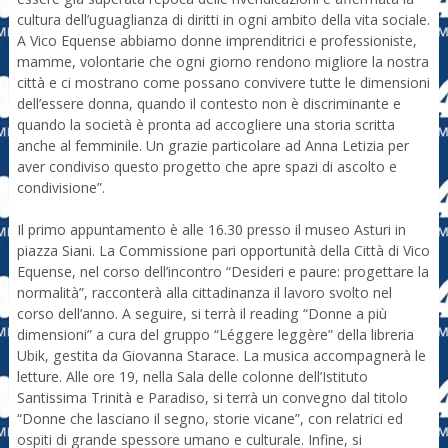
cultura dell’uguaglianza di diritti in ogni ambito della vita sociale.
A Vico Equense abbiamo donne imprenditrici e professioniste,
mamme, volontarie che ogni giorno rendono migliore la nostra
città e ci mostrano come possano convivere tutte le dimensioni
dell’essere donna, quando il contesto non è discriminante e
quando la società è pronta ad accogliere una storia scritta
anche al femminile. Un grazie particolare ad Anna Letizia per
aver condiviso questo progetto che apre spazi di ascolto e
condivisione”.
Il primo appuntamento è alle 16.30 presso il museo Asturi in
piazza Siani. La Commissione pari opportunità della Città di Vico
Equense, nel corso dell’incontro “Desideri e paure: progettare la
normalità”, racconterà alla cittadinanza il lavoro svolto nel
corso dell’anno. A seguire, si terrà il reading “Donne a più
dimensioni” a cura del gruppo “Léggere leggère” della libreria
Ubik, gestita da Giovanna Starace. La musica accompagnerà le
letture. Alle ore 19, nella Sala delle colonne dell’Istituto
Santissima Trinità e Paradiso, si terrà un convegno dal titolo
“Donne che lasciano il segno, storie vicane”, con relatrici ed
ospiti di grande spessore umano e culturale. Infine, si