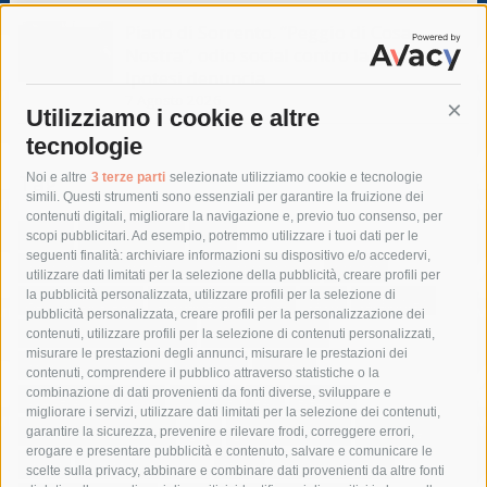
Piano di Sorrento. “Peggio di Cosa
Nostra”, odio social contro la giunta.
Ipotesi denuncia
7 Agosto 2026
Utilizziamo i cookie e altre
Cont
tecnologie
Tag
Noi e altre
3 terze parti
selezionate utilizziamo cookie e tecnologie
simili. Questi strumenti sono essenziali per garantire la fruizione dei
contenuti digitali, migliorare la navigazione e, previo tuo consenso, per
acqua
allerta meteo
anas
scopi pubblicitari. Ad esempio, potremmo utilizzare i tuoi dati per le
seguenti finalità: archiviare informazioni su dispositivo e/o accedervi,
area marina protetta di punta campanella
arresto
utilizzare dati limitati per la selezione della pubblicità, creare profili per
la pubblicità personalizzata, utilizzare profili per la selezione di
Asl Napoli 3 sud
capitaneria di porto
capri
carabinieri
pubblicità personalizzata, creare profili per la personalizzazione dei
castellammare di stabia
circumvesuviana
contenuti, utilizzare profili per la selezione di contenuti personalizzati,
misurare le prestazioni degli annunci, misurare le prestazioni dei
comune di sorrento
concerto
contagi
contenuti, comprendere il pubblico attraverso statistiche o la
combinazione di dati provenienti da fonti diverse, sviluppare e
costiera amalfitana
covid-19
eav
elezioni
migliorare i servizi, utilizzare dati limitati per la selezione dei contenuti,
fondazione sorrento
gori
guardia costiera
incidente
garantire la sicurezza, prevenire e rilevare frodi, correggere errori,
erogare e presentare pubblicità e contenuto, salvare e comunicare le
lavori
lorenzo balducelli
mare
massa lubrense
scelte sulla privacy, abbinare e combinare dati provenienti da altre fonti