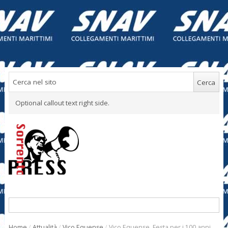
Optional callout text right side.
Home
/
Attualità
/
Vico Equense
/
Vico Equense. Festa per i 100 anni