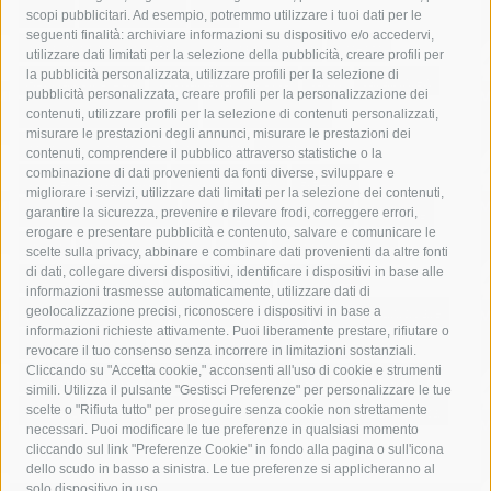
acqua
allerta meteo
anas
scopi pubblicitari. Ad esempio, potremmo utilizzare i tuoi dati per le
seguenti finalità: archiviare informazioni su dispositivo e/o accedervi,
area marina protetta di punta campanella
arresto
utilizzare dati limitati per la selezione della pubblicità, creare profili per
la pubblicità personalizzata, utilizzare profili per la selezione di
Asl Napoli 3 sud
capitaneria di porto
capri
carabinieri
pubblicità personalizzata, creare profili per la personalizzazione dei
castellammare di stabia
circumvesuviana
contenuti, utilizzare profili per la selezione di contenuti personalizzati,
misurare le prestazioni degli annunci, misurare le prestazioni dei
comune di sorrento
concerto
contagi
contenuti, comprendere il pubblico attraverso statistiche o la
combinazione di dati provenienti da fonti diverse, sviluppare e
costiera amalfitana
covid-19
eav
elezioni
migliorare i servizi, utilizzare dati limitati per la selezione dei contenuti,
fondazione sorrento
gori
guardia costiera
incidente
garantire la sicurezza, prevenire e rilevare frodi, correggere errori,
erogare e presentare pubblicità e contenuto, salvare e comunicare le
lavori
lorenzo balducelli
mare
massa lubrense
scelte sulla privacy, abbinare e combinare dati provenienti da altre fonti
di dati, collegare diversi dispositivi, identificare i dispositivi in base alle
massimo coppola
Meta
napoli
ordinanza
informazioni trasmesse automaticamente, utilizzare dati di
penisola sorrentina
piano di sorrento
polizia municipale
geolocalizzazione precisi, riconoscere i dispositivi in base a
informazioni richieste attivamente. Puoi liberamente prestare, rifiutare o
protezione civile
Regione Campania
sant'agnello
revocare il tuo consenso senza incorrere in limitazioni sostanziali.
Cliccando su "Accetta cookie," acconsenti all'uso di cookie e strumenti
sindaco cuomo
sorrento
studenti
temporali
treni
simili. Utilizza il pulsante "Gestisci Preferenze" per personalizzare le tue
turismo
Vico Equense
villa fiorentino
vincenzo de luca
scelte o "Rifiuta tutto" per proseguire senza cookie non strettamente
necessari. Puoi modificare le tue preferenze in qualsiasi momento
cliccando sul link "Preferenze Cookie" in fondo alla pagina o sull'icona
dello scudo in basso a sinistra. Le tue preferenze si applicheranno al
solo dispositivo in uso.