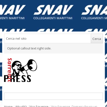
Optional callout text right side.
Home
/
Attualità
/
Vico Equense
/
Vico Equense. Domani chiuso un