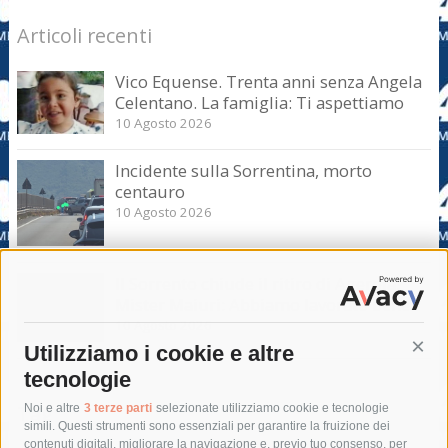
Articoli recenti
Vico Equense. Trenta anni senza Angela
Celentano. La famiglia: Ti aspettiamo
10 Agosto 2026
Incidente sulla Sorrentina, morto
centauro
10 Agosto 2026
Il Sorrento chiude il ritiro di Agerola.
Mister Maiuri: Abbiamo lavorato bene
10 Agosto 2026
Utilizziamo i cookie e altre
Cont
tecnologie
Tag
Noi e altre
3 terze parti
selezionate utilizziamo cookie e tecnologie
simili. Questi strumenti sono essenziali per garantire la fruizione dei
contenuti digitali, migliorare la navigazione e, previo tuo consenso, per