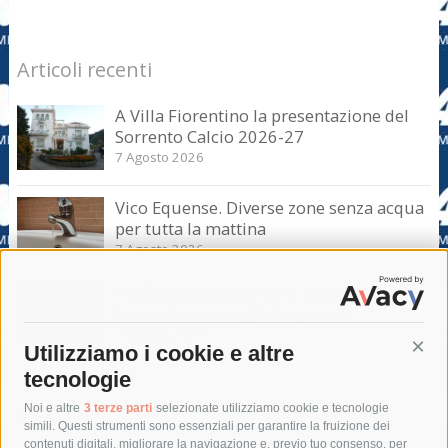
Articoli recenti
A Villa Fiorentino la presentazione del
Sorrento Calcio 2026-27
7 Agosto 2026
Vico Equense. Diverse zone senza acqua
per tutta la mattina
7 Agosto 2026
Traffico da bollino nero, statale
Sorrentina sorvegliata speciale
7 Agosto 2026
Utilizziamo i cookie e altre
Cont
tecnologie
Tag
Noi e altre
3 terze parti
selezionate utilizziamo cookie e tecnologie
simili. Questi strumenti sono essenziali per garantire la fruizione dei
contenuti digitali, migliorare la navigazione e, previo tuo consenso, per