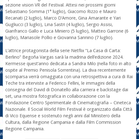
sezione vision VR del Festival. Attesi nei prossimi giorni
Sebastiano Somma (1° luglio), Giacomo Rizzo e Mauro
Recanati (2 luglio), Marco D’Amore, Gina Amarante e Yari
Gugliucci (3 luglio), Lina Sastri (4 luglio), Sergio Assisi,
Gianfranco Gallo e Luca Miniero (5 luglio), Matteo Garrone (6
luglio), Mariasole Pollio e Giovanna Sannino (7 luglio).
L’attrice protagonista della serie Netflix “La Casa di Carta:
Berlino” Begoña Vargas sarà la madrina dell’edizione 2024.
Kermesse quest’anno dedicata a Sandra Milo (nella foto in alto
ospite al Premio Penisola Sorrentina). La diva recentemente
scomparsa verrà omaggiata con una retrospettiva a cura di Rai
Teche tra interviste a Federico Fellini, le immagini della
consegna del David di Donatello alla carriera e backstage dai
set, una mostra fotografica in collaborazione con la
Fondazione Centro Sperimentale di Cinematografia – Cineteca
Nazionale. Il Social World Film Festival è organizzato dalla Città
di Vico Equense e sostenuto negli anni dal Ministero della
Cultura, dalla Regione Campania e dalla Film Commission
Regione Campania.