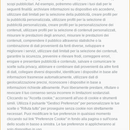
acqua
allerta meteo
anas
scopi pubblicitari. Ad esempio, potremmo utilizzare i tuoi dati per le
seguenti finalità: archiviare informazioni su dispositivo e/o accedervi,
area marina protetta di punta campanella
arresto
utilizzare dati limitati per la selezione della pubblicità, creare profili per
la pubblicità personalizzata, utilizzare profili per la selezione di
Asl Napoli 3 sud
capitaneria di porto
capri
carabinieri
pubblicità personalizzata, creare profili per la personalizzazione dei
castellammare di stabia
circumvesuviana
contenuti, utilizzare profili per la selezione di contenuti personalizzati,
misurare le prestazioni degli annunci, misurare le prestazioni dei
comune di sorrento
concerto
contagi
contenuti, comprendere il pubblico attraverso statistiche o la
combinazione di dati provenienti da fonti diverse, sviluppare e
costiera amalfitana
covid-19
eav
elezioni
migliorare i servizi, utilizzare dati limitati per la selezione dei contenuti,
fondazione sorrento
gori
guardia costiera
incidente
garantire la sicurezza, prevenire e rilevare frodi, correggere errori,
erogare e presentare pubblicità e contenuto, salvare e comunicare le
lavori
lorenzo balducelli
mare
massa lubrense
scelte sulla privacy, abbinare e combinare dati provenienti da altre fonti
di dati, collegare diversi dispositivi, identificare i dispositivi in base alle
massimo coppola
Meta
napoli
ordinanza
informazioni trasmesse automaticamente, utilizzare dati di
penisola sorrentina
piano di sorrento
polizia municipale
geolocalizzazione precisi, riconoscere i dispositivi in base a
informazioni richieste attivamente. Puoi liberamente prestare, rifiutare o
protezione civile
Regione Campania
sant'agnello
revocare il tuo consenso senza incorrere in limitazioni sostanziali.
Cliccando su "Accetta cookie," acconsenti all'uso di cookie e strumenti
sindaco cuomo
sorrento
studenti
temporali
treni
simili. Utilizza il pulsante "Gestisci Preferenze" per personalizzare le tue
turismo
Vico Equense
villa fiorentino
vincenzo de luca
scelte o "Rifiuta tutto" per proseguire senza cookie non strettamente
necessari. Puoi modificare le tue preferenze in qualsiasi momento
cliccando sul link "Preferenze Cookie" in fondo alla pagina o sull'icona
dello scudo in basso a sinistra. Le tue preferenze si applicheranno al
solo dispositivo in uso.