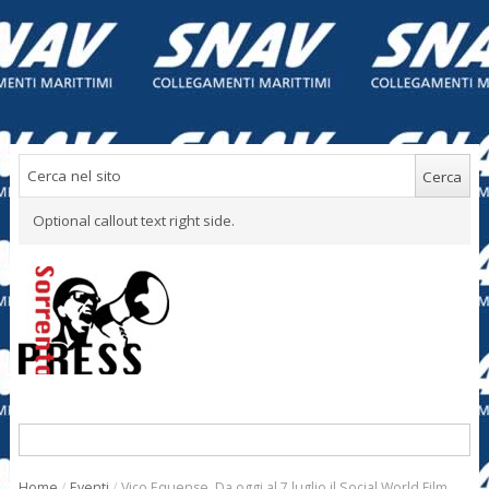
Optional callout text right side.
Home
/
Eventi
/
Vico Equense. Da oggi al 7 luglio il Social World Film