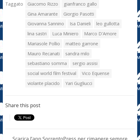
Taggato
Giacomo Rizzo
gianfranco gallo
Gina Amarante
Giorgio Pasotti
Giovanna Sannino
Isa Danieli
leo gullotta
lina sastri
Luca Miniero
Marco D'Amore
Mariasole Pollio
matteo garrone
Mauro Recanati
sandra milo
sebastiano somma
sergio assisi
social world film festival
Vico Equense
violante placido
Yari Gugliucci
Share this post
Scarica l’app SorrentoPress per rimanere sempre