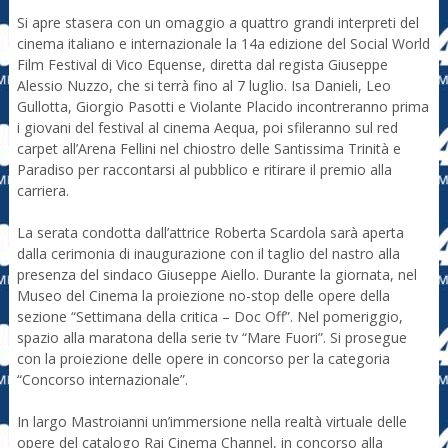
Si apre stasera con un omaggio a quattro grandi interpreti del
cinema italiano e internazionale la 14a edizione del Social World
Film Festival di Vico Equense, diretta dal regista Giuseppe
Alessio Nuzzo, che si terrà fino al 7 luglio. Isa Danieli, Leo
Gullotta, Giorgio Pasotti e Violante Placido incontreranno prima
i giovani del festival al cinema Aequa, poi sfileranno sul red
carpet all’Arena Fellini nel chiostro delle Santissima Trinità e
Paradiso per raccontarsi al pubblico e ritirare il premio alla
carriera.
La serata condotta dall’attrice Roberta Scardola sarà aperta
dalla cerimonia di inaugurazione con il taglio del nastro alla
presenza del sindaco Giuseppe Aiello. Durante la giornata, nel
Museo del Cinema la proiezione no-stop delle opere della
sezione “Settimana della critica – Doc Off”. Nel pomeriggio,
spazio alla maratona della serie tv “Mare Fuori”. Si prosegue
con la proiezione delle opere in concorso per la categoria
“Concorso internazionale”.
In largo Mastroianni un’immersione nella realtà virtuale delle
opere del catalogo Rai Cinema Channel, in concorso alla