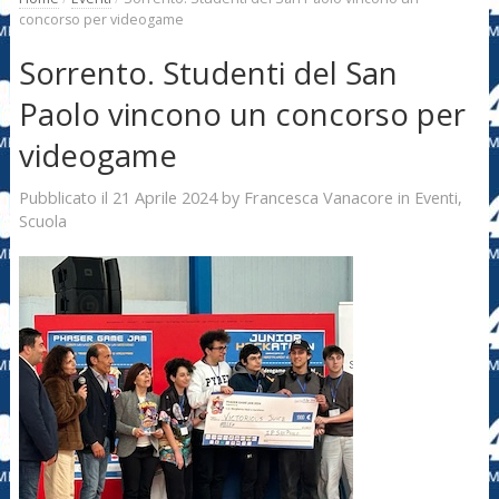
concorso per videogame
Sorrento. Studenti del San
Paolo vincono un concorso per
videogame
21 Aprile 2024
Francesca Vanacore
Pubblicato il
by
in
Eventi
,
Scuola