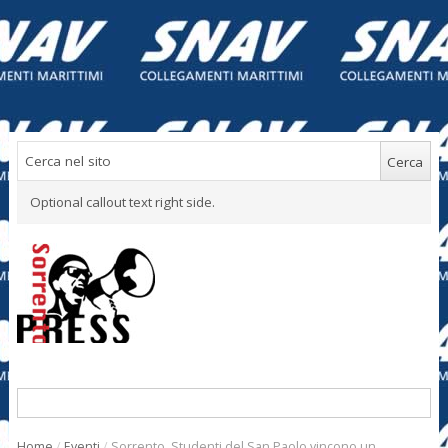
Optional callout text right side.
Home
/
Eventi
/
Sorrento. Studenti del San Paolo vincono un