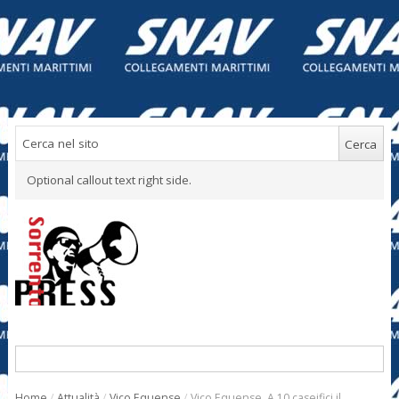
Optional callout text right side.
Home
/
Attualità
/
Vico Equense
/
Vico Equense. A 10 caseifici il