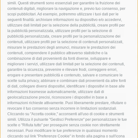
simili. Questi strumenti sono essenziali per garantire la fruizione dei
contenuti digitali, migliorare la navigazione e, previo tuo consenso, per
acqua
allerta meteo
anas
scopi pubblicitari. Ad esempio, potremmo utilizzare i tuoi dati per le
seguenti finalità: archiviare informazioni su dispositivo e/o accedervi,
area marina protetta di punta campanella
arresto
utilizzare dati limitati per la selezione della pubblicità, creare profili per
la pubblicità personalizzata, utilizzare profili per la selezione di
Asl Napoli 3 sud
capitaneria di porto
capri
carabinieri
pubblicità personalizzata, creare profili per la personalizzazione dei
castellammare di stabia
circumvesuviana
contenuti, utilizzare profili per la selezione di contenuti personalizzati,
misurare le prestazioni degli annunci, misurare le prestazioni dei
comune di sorrento
concerto
contagi
contenuti, comprendere il pubblico attraverso statistiche o la
combinazione di dati provenienti da fonti diverse, sviluppare e
costiera amalfitana
covid-19
eav
elezioni
migliorare i servizi, utilizzare dati limitati per la selezione dei contenuti,
fondazione sorrento
gori
guardia costiera
incidente
garantire la sicurezza, prevenire e rilevare frodi, correggere errori,
erogare e presentare pubblicità e contenuto, salvare e comunicare le
lavori
lorenzo balducelli
mare
massa lubrense
scelte sulla privacy, abbinare e combinare dati provenienti da altre fonti
di dati, collegare diversi dispositivi, identificare i dispositivi in base alle
massimo coppola
Meta
napoli
ordinanza
informazioni trasmesse automaticamente, utilizzare dati di
penisola sorrentina
piano di sorrento
polizia municipale
geolocalizzazione precisi, riconoscere i dispositivi in base a
informazioni richieste attivamente. Puoi liberamente prestare, rifiutare o
protezione civile
Regione Campania
sant'agnello
revocare il tuo consenso senza incorrere in limitazioni sostanziali.
Cliccando su "Accetta cookie," acconsenti all'uso di cookie e strumenti
sindaco cuomo
sorrento
studenti
temporali
treni
simili. Utilizza il pulsante "Gestisci Preferenze" per personalizzare le tue
turismo
Vico Equense
villa fiorentino
vincenzo de luca
scelte o "Rifiuta tutto" per proseguire senza cookie non strettamente
necessari. Puoi modificare le tue preferenze in qualsiasi momento
cliccando sul link "Preferenze Cookie" in fondo alla pagina o sull'icona