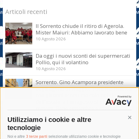
Articoli recenti
Il Sorrento chiude il ritiro di Agerola.
Mister Maiuri: Abbiamo lavorato bene
10 Agosto 2026
Da oggi i nuovi sconti dei supermercati
Pollio, qui il volantino
10 Agosto 2026
Sorrento. Gino Acampora presidente
degli agenti di viaggio: Turismo in linea
con gli anni scorsi ma calo nel clou
dell’estate, a Ferragosto si punta sul last
minute. Bene settembre e ottobre
10 Agosto 2026
Utilizziamo i cookie e altre
Cont
tecnologie
Tag
Noi e altre
3 terze parti
selezionate utilizziamo cookie e tecnologie