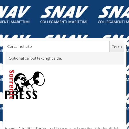
Optional callout text right side.
Home
/
Attualità
/
Sorrento
/
Una gara per la gestione dei locali del