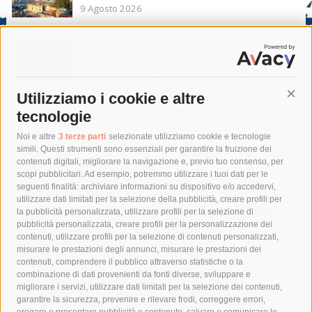
9 Agosto 2026
Massa Lubrense. Sicurezza in mare
nell’Amp Punta Campanella, incontro
con il sottosegretario Iannone
9 Agosto 2026
Utilizziamo i cookie e altre
Cont
tecnologie
Tag
Noi e altre
3 terze parti
selezionate utilizziamo cookie e tecnologie
simili. Questi strumenti sono essenziali per garantire la fruizione dei
contenuti digitali, migliorare la navigazione e, previo tuo consenso, per
acqua
allerta meteo
anas
scopi pubblicitari. Ad esempio, potremmo utilizzare i tuoi dati per le
seguenti finalità: archiviare informazioni su dispositivo e/o accedervi,
area marina protetta di punta campanella
arresto
utilizzare dati limitati per la selezione della pubblicità, creare profili per
la pubblicità personalizzata, utilizzare profili per la selezione di
Asl Napoli 3 sud
capitaneria di porto
capri
carabinieri
pubblicità personalizzata, creare profili per la personalizzazione dei
castellammare di stabia
circumvesuviana
contenuti, utilizzare profili per la selezione di contenuti personalizzati,
misurare le prestazioni degli annunci, misurare le prestazioni dei
comune di sorrento
concerto
contagi
contenuti, comprendere il pubblico attraverso statistiche o la
combinazione di dati provenienti da fonti diverse, sviluppare e
costiera amalfitana
covid-19
eav
elezioni
migliorare i servizi, utilizzare dati limitati per la selezione dei contenuti,
fondazione sorrento
gori
guardia costiera
incidente
garantire la sicurezza, prevenire e rilevare frodi, correggere errori,
erogare e presentare pubblicità e contenuto, salvare e comunicare le