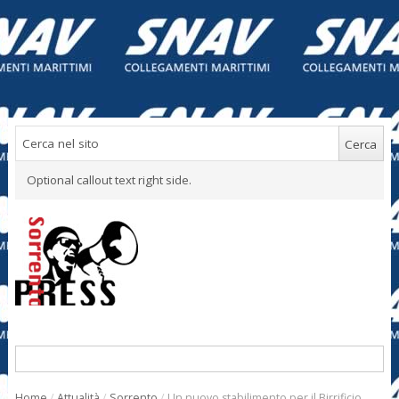
Optional callout text right side.
Home
/
Attualità
/
Sorrento
/
Un nuovo stabilimento per il Birrificio