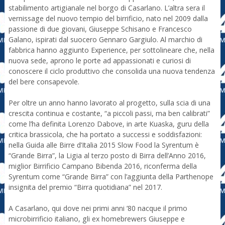
stabilimento artigianale nel borgo di Casarlano. L’altra sera il
vernissage del nuovo tempio del birrificio, nato nel 2009 dalla
passione di due giovani, Giuseppe Schisano e Francesco
Galano, ispirati dal suocero Gennaro Gargiulo. Al marchio di
fabbrica hanno aggiunto Experience, per sottolineare che, nella
nuova sede, aprono le porte ad appassionati e curiosi di
conoscere il ciclo produttivo che consolida una nuova tendenza
del bere consapevole.
Per oltre un anno hanno lavorato al progetto, sulla scia di una
crescita continua e costante, “a piccoli passi, ma ben calibrati”
come l’ha definita Lorenzo Dabove, in arte Kuaska, guru della
critica brassicola, che ha portato a successi e soddisfazioni:
nella Guida alle Birre d’Italia 2015 Slow Food la Syrentum è
“Grande Birra”, la Ligia al terzo posto di Birra dell’Anno 2016,
miglior Birrificio Campano Bibenda 2016, riconferma della
Syrentum come “Grande Birra” con l’aggiunta della Parthenope
insignita del premio “Birra quotidiana” nel 2017.
A Casarlano, qui dove nei primi anni ’80 nacque il primo
microbirrificio italiano, gli ex homebrewers Giuseppe e