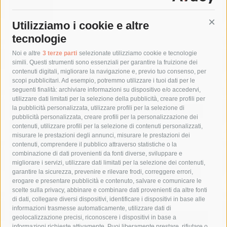
Utilizziamo i cookie e altre
Cont
tecnologie
Tag
Noi e altre
3 terze parti
selezionate utilizziamo cookie e tecnologie
simili. Questi strumenti sono essenziali per garantire la fruizione dei
contenuti digitali, migliorare la navigazione e, previo tuo consenso, per
acqua
allerta meteo
anas
scopi pubblicitari. Ad esempio, potremmo utilizzare i tuoi dati per le
seguenti finalità: archiviare informazioni su dispositivo e/o accedervi,
area marina protetta di punta campanella
arresto
utilizzare dati limitati per la selezione della pubblicità, creare profili per
la pubblicità personalizzata, utilizzare profili per la selezione di
Asl Napoli 3 sud
capitaneria di porto
capri
carabinieri
pubblicità personalizzata, creare profili per la personalizzazione dei
castellammare di stabia
circumvesuviana
contenuti, utilizzare profili per la selezione di contenuti personalizzati,
misurare le prestazioni degli annunci, misurare le prestazioni dei
comune di sorrento
concerto
contagi
contenuti, comprendere il pubblico attraverso statistiche o la
combinazione di dati provenienti da fonti diverse, sviluppare e
costiera amalfitana
covid-19
eav
elezioni
migliorare i servizi, utilizzare dati limitati per la selezione dei contenuti,
fondazione sorrento
gori
guardia costiera
incidente
garantire la sicurezza, prevenire e rilevare frodi, correggere errori,
erogare e presentare pubblicità e contenuto, salvare e comunicare le
lavori
lorenzo balducelli
mare
massa lubrense
scelte sulla privacy, abbinare e combinare dati provenienti da altre fonti
di dati, collegare diversi dispositivi, identificare i dispositivi in base alle
massimo coppola
Meta
napoli
ordinanza
informazioni trasmesse automaticamente, utilizzare dati di
penisola sorrentina
piano di sorrento
polizia municipale
geolocalizzazione precisi, riconoscere i dispositivi in base a
informazioni richieste attivamente. Puoi liberamente prestare, rifiutare o