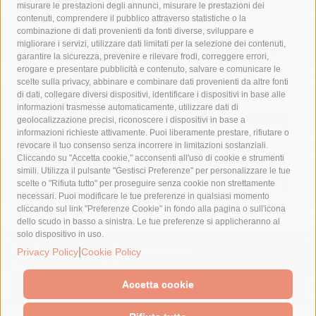
misurare le prestazioni degli annunci, misurare le prestazioni dei
comune di sorrento
concerto
contagi
contenuti, comprendere il pubblico attraverso statistiche o la
combinazione di dati provenienti da fonti diverse, sviluppare e
costiera amalfitana
covid-19
eav
elezioni
migliorare i servizi, utilizzare dati limitati per la selezione dei contenuti,
fondazione sorrento
gori
guardia costiera
incidente
garantire la sicurezza, prevenire e rilevare frodi, correggere errori,
erogare e presentare pubblicità e contenuto, salvare e comunicare le
lavori
lorenzo balducelli
mare
massa lubrense
scelte sulla privacy, abbinare e combinare dati provenienti da altre fonti
di dati, collegare diversi dispositivi, identificare i dispositivi in base alle
massimo coppola
Meta
napoli
ordinanza
informazioni trasmesse automaticamente, utilizzare dati di
penisola sorrentina
piano di sorrento
polizia municipale
geolocalizzazione precisi, riconoscere i dispositivi in base a
informazioni richieste attivamente. Puoi liberamente prestare, rifiutare o
protezione civile
Regione Campania
sant'agnello
revocare il tuo consenso senza incorrere in limitazioni sostanziali.
Cliccando su "Accetta cookie," acconsenti all'uso di cookie e strumenti
sindaco cuomo
sorrento
studenti
temporali
treni
simili. Utilizza il pulsante "Gestisci Preferenze" per personalizzare le tue
turismo
Vico Equense
villa fiorentino
vincenzo de luca
scelte o "Rifiuta tutto" per proseguire senza cookie non strettamente
necessari. Puoi modificare le tue preferenze in qualsiasi momento
cliccando sul link "Preferenze Cookie" in fondo alla pagina o sull'icona
dello scudo in basso a sinistra. Le tue preferenze si applicheranno al
solo dispositivo in uso.
© 2015 SorrentoPress. All rights reserved.
|
Privacy Policy
Cookie Policy
Il giornale online della Penisola Sorrentina
Privacy policy
-
Cookie Policy
Accetta cookie