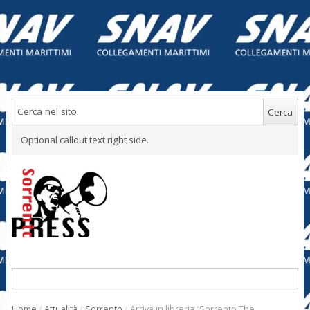
Optional callout text right side.
Home
/
Attualità
/
Sorrento
/
Arriva in libreria “Sorrento The