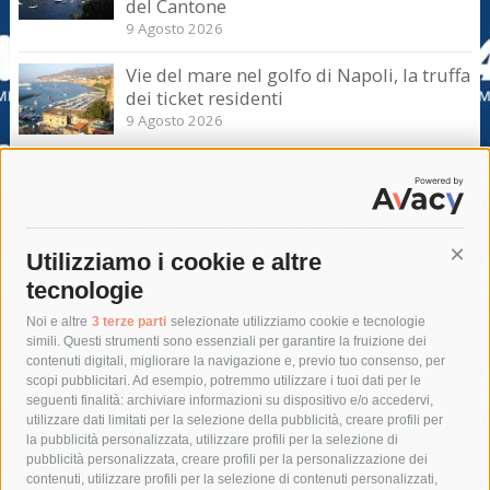
del Cantone
9 Agosto 2026
Vie del mare nel golfo di Napoli, la truffa
dei ticket residenti
9 Agosto 2026
Massa Lubrense. Sicurezza in mare
nell’Amp Punta Campanella, incontro
con il sottosegretario Iannone
9 Agosto 2026
Utilizziamo i cookie e altre
Cont
tecnologie
Tag
Noi e altre
3 terze parti
selezionate utilizziamo cookie e tecnologie
simili. Questi strumenti sono essenziali per garantire la fruizione dei
contenuti digitali, migliorare la navigazione e, previo tuo consenso, per
acqua
allerta meteo
anas
scopi pubblicitari. Ad esempio, potremmo utilizzare i tuoi dati per le
seguenti finalità: archiviare informazioni su dispositivo e/o accedervi,
area marina protetta di punta campanella
arresto
utilizzare dati limitati per la selezione della pubblicità, creare profili per
la pubblicità personalizzata, utilizzare profili per la selezione di
Asl Napoli 3 sud
capitaneria di porto
capri
carabinieri
pubblicità personalizzata, creare profili per la personalizzazione dei
castellammare di stabia
circumvesuviana
contenuti, utilizzare profili per la selezione di contenuti personalizzati,