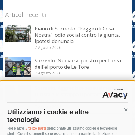
Articoli recenti
Piano di Sorrento. “Peggio di Cosa
Nostra”, odio social contro la giunta.
Ipotesi denuncia
7 Agosto 2026
Sorrento. Nuovo sequestro per l’area
dell’eliporto de Le Tore
7 Agosto 2026
Sorrento. Aggredisce sessualmente una
turista e le strappa il portafogli, fermato
dai carabinieri
7 Agosto 2026
Utilizziamo i cookie e altre
Cont
tecnologie
Tag
Noi e altre
3 terze parti
selezionate utilizziamo cookie e tecnologie
simili. Questi strumenti sono essenziali per garantire la fruizione dei