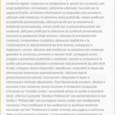
contenuti digitali, migliorare la navigazione e, previo tuo consenso, per
acqua
allerta meteo
anas
scopi pubblicitari. Ad esempio, potremmo utilizzare i tuoi dati per le
seguenti finalità: archiviare informazioni su dispositivo e/o accedervi,
area marina protetta di punta campanella
arresto
utilizzare dati limitati per la selezione della pubblicità, creare profili per
la pubblicità personalizzata, utilizzare profili per la selezione di
Asl Napoli 3 sud
capitaneria di porto
capri
carabinieri
pubblicità personalizzata, creare profili per la personalizzazione dei
castellammare di stabia
circumvesuviana
contenuti, utilizzare profili per la selezione di contenuti personalizzati,
misurare le prestazioni degli annunci, misurare le prestazioni dei
comune di sorrento
concerto
contagi
contenuti, comprendere il pubblico attraverso statistiche o la
combinazione di dati provenienti da fonti diverse, sviluppare e
costiera amalfitana
covid-19
eav
elezioni
migliorare i servizi, utilizzare dati limitati per la selezione dei contenuti,
fondazione sorrento
gori
guardia costiera
incidente
garantire la sicurezza, prevenire e rilevare frodi, correggere errori,
erogare e presentare pubblicità e contenuto, salvare e comunicare le
lavori
lorenzo balducelli
mare
massa lubrense
scelte sulla privacy, abbinare e combinare dati provenienti da altre fonti
di dati, collegare diversi dispositivi, identificare i dispositivi in base alle
massimo coppola
Meta
napoli
ordinanza
informazioni trasmesse automaticamente, utilizzare dati di
penisola sorrentina
piano di sorrento
polizia municipale
geolocalizzazione precisi, riconoscere i dispositivi in base a
informazioni richieste attivamente. Puoi liberamente prestare, rifiutare o
protezione civile
Regione Campania
sant'agnello
revocare il tuo consenso senza incorrere in limitazioni sostanziali.
Cliccando su "Accetta cookie," acconsenti all'uso di cookie e strumenti
sindaco cuomo
sorrento
studenti
temporali
treni
simili. Utilizza il pulsante "Gestisci Preferenze" per personalizzare le tue
turismo
Vico Equense
villa fiorentino
vincenzo de luca
scelte o "Rifiuta tutto" per proseguire senza cookie non strettamente
necessari. Puoi modificare le tue preferenze in qualsiasi momento
cliccando sul link "Preferenze Cookie" in fondo alla pagina o sull'icona
dello scudo in basso a sinistra. Le tue preferenze si applicheranno al