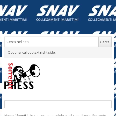
Optional callout text right side.
Home
/
Eventi
/
Un concerto per celebrare il gemellaggio Sorrento-