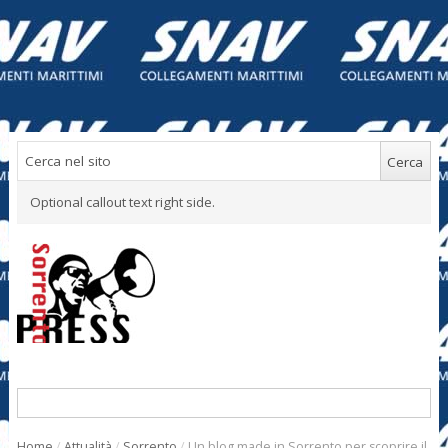
Optional callout text right side.
Home
/
Attualità
/
Sorrento
/
Un blog made in Sorrento per scoprire il