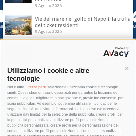
9 Agosto 2026
Vie del mare nel golfo di Napoli, la truffa
dei ticket residenti
9 Agosto 2026
Massa Lubrense. Sicurezza in mare
nell’Amp Punta Campanella, incontro
con il sottosegretario Iannone
9 Agosto 2026
Utilizziamo i cookie e altre
Cont
tecnologie
Tag
Noi e altre
3 terze parti
selezionate utilizziamo cookie e tecnologie
simili. Questi strumenti sono essenziali per garantire la fruizione dei
contenuti digitali, migliorare la navigazione e, previo tuo consenso, per
acqua
allerta meteo
anas
scopi pubblicitari. Ad esempio, potremmo utilizzare i tuoi dati per le
seguenti finalità: archiviare informazioni su dispositivo e/o accedervi,
area marina protetta di punta campanella
arresto
utilizzare dati limitati per la selezione della pubblicità, creare profili per
la pubblicità personalizzata, utilizzare profili per la selezione di
Asl Napoli 3 sud
capitaneria di porto
capri
carabinieri
pubblicità personalizzata, creare profili per la personalizzazione dei
castellammare di stabia
circumvesuviana
contenuti, utilizzare profili per la selezione di contenuti personalizzati,