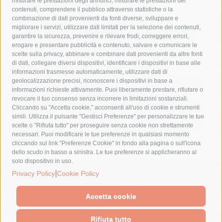
misurare le prestazioni degli annunci, misurare le prestazioni dei
comune di sorrento
concerto
contagi
contenuti, comprendere il pubblico attraverso statistiche o la
combinazione di dati provenienti da fonti diverse, sviluppare e
costiera amalfitana
covid-19
eav
elezioni
migliorare i servizi, utilizzare dati limitati per la selezione dei contenuti,
fondazione sorrento
gori
guardia costiera
incidente
garantire la sicurezza, prevenire e rilevare frodi, correggere errori,
erogare e presentare pubblicità e contenuto, salvare e comunicare le
lavori
lorenzo balducelli
mare
massa lubrense
scelte sulla privacy, abbinare e combinare dati provenienti da altre fonti
di dati, collegare diversi dispositivi, identificare i dispositivi in base alle
massimo coppola
Meta
napoli
ordinanza
informazioni trasmesse automaticamente, utilizzare dati di
penisola sorrentina
piano di sorrento
polizia municipale
geolocalizzazione precisi, riconoscere i dispositivi in base a
informazioni richieste attivamente. Puoi liberamente prestare, rifiutare o
protezione civile
Regione Campania
sant'agnello
revocare il tuo consenso senza incorrere in limitazioni sostanziali.
Cliccando su "Accetta cookie," acconsenti all'uso di cookie e strumenti
sindaco cuomo
sorrento
studenti
temporali
treni
simili. Utilizza il pulsante "Gestisci Preferenze" per personalizzare le tue
turismo
Vico Equense
villa fiorentino
vincenzo de luca
scelte o "Rifiuta tutto" per proseguire senza cookie non strettamente
necessari. Puoi modificare le tue preferenze in qualsiasi momento
cliccando sul link "Preferenze Cookie" in fondo alla pagina o sull'icona
dello scudo in basso a sinistra. Le tue preferenze si applicheranno al
solo dispositivo in uso.
© 2015 SorrentoPress. All rights reserved.
|
Privacy Policy
Cookie Policy
Il giornale online della Penisola Sorrentina
Privacy policy
-
Cookie Policy
Accetta cookie
Rifiuta tutto