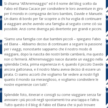
Si chiama “All’Arremviaggio” ed è il nome del blog scelto da
Fabio ed Eliana Cacace per condividere le loro avventure in giro
per il mondo in compagnia dei loro bambini, Davide e Manuele.
Un diario di bordo per far scoprire a chi ha voglia di continuare
a viaggiare anche avendo una famiglia al seguito come ciò sia
possibile. Anzi come divenga più divertente per grandi e piccini.
“Siamo una famiglia con due bambini piccoli – spiegano Fabio
ed Eliana -. Abbiamo deciso di continuare a seguire la passione
per i viaggi, nonostante sappiamo che il nostro modo di
viaggiare, dopo la nascita dei nostri bimbi cambierà, ma questo
non ci fermerà. All’Arremviaggio nasce durante un viaggio nella
splendida Creta, prima esperienza in 4, quando il piccolo Davide
ancora gattonava, e il nostro Manu aveva deciso di essere un
pirata. Ci siamo accorti che vogliamo far vedere ai nostri figli
quanto il mondo sia meraviglioso, e vogliamo condividere le
nostre esperienze con tutti”.
Splendide foto, itinerari e consigli su come viaggiare senza far
annoiare i più piccoli negli spostamenti tra una tappa e l’altra.
Tutto questo è il blog di Fabio ed Eliana che si può trovare