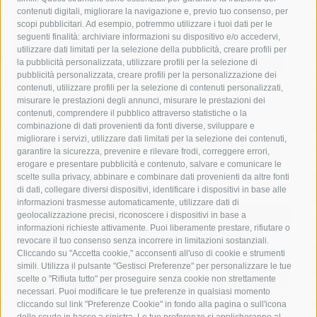
contenuti digitali, migliorare la navigazione e, previo tuo consenso, per
acqua
allerta meteo
anas
scopi pubblicitari. Ad esempio, potremmo utilizzare i tuoi dati per le
seguenti finalità: archiviare informazioni su dispositivo e/o accedervi,
area marina protetta di punta campanella
arresto
utilizzare dati limitati per la selezione della pubblicità, creare profili per
la pubblicità personalizzata, utilizzare profili per la selezione di
Asl Napoli 3 sud
capitaneria di porto
capri
carabinieri
pubblicità personalizzata, creare profili per la personalizzazione dei
castellammare di stabia
circumvesuviana
contenuti, utilizzare profili per la selezione di contenuti personalizzati,
misurare le prestazioni degli annunci, misurare le prestazioni dei
comune di sorrento
concerto
contagi
contenuti, comprendere il pubblico attraverso statistiche o la
combinazione di dati provenienti da fonti diverse, sviluppare e
costiera amalfitana
covid-19
eav
elezioni
migliorare i servizi, utilizzare dati limitati per la selezione dei contenuti,
fondazione sorrento
gori
guardia costiera
incidente
garantire la sicurezza, prevenire e rilevare frodi, correggere errori,
erogare e presentare pubblicità e contenuto, salvare e comunicare le
lavori
lorenzo balducelli
mare
massa lubrense
scelte sulla privacy, abbinare e combinare dati provenienti da altre fonti
di dati, collegare diversi dispositivi, identificare i dispositivi in base alle
massimo coppola
Meta
napoli
ordinanza
informazioni trasmesse automaticamente, utilizzare dati di
penisola sorrentina
piano di sorrento
polizia municipale
geolocalizzazione precisi, riconoscere i dispositivi in base a
informazioni richieste attivamente. Puoi liberamente prestare, rifiutare o
protezione civile
Regione Campania
sant'agnello
revocare il tuo consenso senza incorrere in limitazioni sostanziali.
Cliccando su "Accetta cookie," acconsenti all'uso di cookie e strumenti
sindaco cuomo
sorrento
studenti
temporali
treni
simili. Utilizza il pulsante "Gestisci Preferenze" per personalizzare le tue
turismo
Vico Equense
villa fiorentino
vincenzo de luca
scelte o "Rifiuta tutto" per proseguire senza cookie non strettamente
necessari. Puoi modificare le tue preferenze in qualsiasi momento
cliccando sul link "Preferenze Cookie" in fondo alla pagina o sull'icona
dello scudo in basso a sinistra. Le tue preferenze si applicheranno al