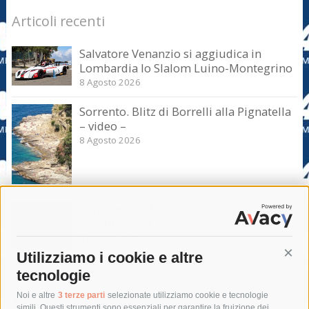
Articoli recenti
Salvatore Venanzio si aggiudica in
Lombardia lo Slalom Luino-Montegrino
8 Agosto 2026
Sorrento. Blitz di Borrelli alla Pignatella
– video –
8 Agosto 2026
Sorrento. Le denunce: Bivacchi e rifiuti
sui siti storici
8 Agosto 2026
Utilizziamo i cookie e altre
Cont
tecnologie
Tag
Noi e altre
3 terze parti
selezionate utilizziamo cookie e tecnologie
simili. Questi strumenti sono essenziali per garantire la fruizione dei