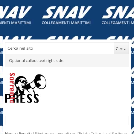
Optional callout text right side.
Home
/
Eventi
/
Ultimi appuntamenti con l’Estate Culturale al Bastione