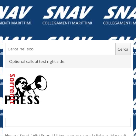
Optional callout text right side.
Home
/
Sport
/
Altri Sport
/
Ultime speranze per la Folgore Massa di