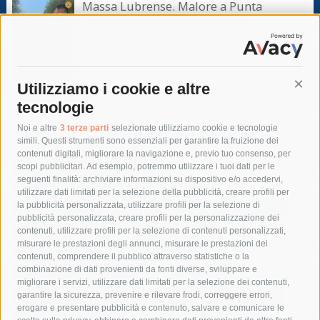
Massa Lubrense. Malore a Punta
Campanella, turista soccorsa
6 Agosto 2026
Utilizziamo i cookie e altre
Cont
tecnologie
Tag
Noi e altre
3 terze parti
selezionate utilizziamo cookie e tecnologie
simili. Questi strumenti sono essenziali per garantire la fruizione dei
contenuti digitali, migliorare la navigazione e, previo tuo consenso, per
acqua
allerta meteo
anas
scopi pubblicitari. Ad esempio, potremmo utilizzare i tuoi dati per le
seguenti finalità: archiviare informazioni su dispositivo e/o accedervi,
area marina protetta di punta campanella
arresto
utilizzare dati limitati per la selezione della pubblicità, creare profili per
la pubblicità personalizzata, utilizzare profili per la selezione di
Asl Napoli 3 sud
capitaneria di porto
capri
carabinieri
pubblicità personalizzata, creare profili per la personalizzazione dei
castellammare di stabia
circumvesuviana
contenuti, utilizzare profili per la selezione di contenuti personalizzati,
misurare le prestazioni degli annunci, misurare le prestazioni dei
comune di sorrento
concerto
contagi
contenuti, comprendere il pubblico attraverso statistiche o la
combinazione di dati provenienti da fonti diverse, sviluppare e
costiera amalfitana
covid-19
eav
elezioni
migliorare i servizi, utilizzare dati limitati per la selezione dei contenuti,
fondazione sorrento
gori
guardia costiera
incidente
garantire la sicurezza, prevenire e rilevare frodi, correggere errori,
erogare e presentare pubblicità e contenuto, salvare e comunicare le
lavori
lorenzo balducelli
mare
massa lubrense