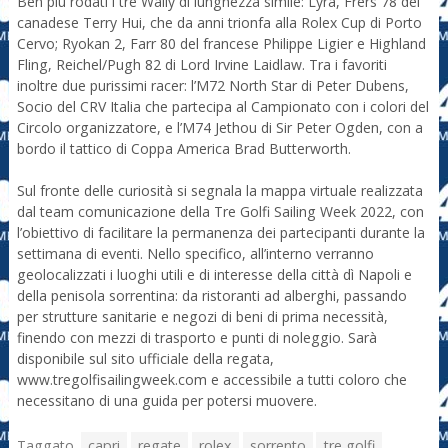
Ben più rodati i tre Wally di lunghezza simile: Lyra, Frers 78 del
canadese Terry Hui, che da anni trionfa alla Rolex Cup di Porto
Cervo; Ryokan 2, Farr 80 del francese Philippe Ligier e Highland
Fling, Reichel/Pugh 82 di Lord Irvine Laidlaw. Tra i favoriti
inoltre due purissimi racer: l’M72 North Star di Peter Dubens,
Socio del CRV Italia che partecipa al Campionato con i colori del
Circolo organizzatore, e l’M74 Jethou di Sir Peter Ogden, con a
bordo il tattico di Coppa America Brad Butterworth.
Sul fronte delle curiosità si segnala la mappa virtuale realizzata
dal team comunicazione della Tre Golfi Sailing Week 2022, con
l’obiettivo di facilitare la permanenza dei partecipanti durante la
settimana di eventi. Nello specifico, all’interno verranno
geolocalizzati i luoghi utili e di interesse della città dì Napoli e
della penisola sorrentina: da ristoranti ad alberghi, passando
per strutture sanitarie e negozi di beni di prima necessità,
finendo con mezzi di trasporto e punti di noleggio. Sarà
disponibile sul sito ufficiale della regata,
www.tregolfisailingweek.com e accessibile a tutti coloro che
necessitano di una guida per potersi muovere.
Taggato
capri
regate
rolex
sorrento
tre golfi