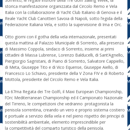
Sorrento, le regate inshore della Tre Golfi Sailing Week, la
storica manifestazione organizzata dal Circolo Remo e Vela
Italia con la collaborazione di Yacht Club Italiano di Genova e il
Reale Yacht Club Canottieri Savoia di Napoli, sotto l’egida della
Federazione Italiana Vela, e sotto la supervisione di Ima e Orc.
Otto giorni con il gotha della vela internazionale, presentati
questa mattina al Palazzo Municipale di Sorrento, alla presenza
di Massimo Coppola, sindaco di Sorrento, insieme ai primi
cittadini di Massa Lubrense, Lorenzo Balducelli, di Sant’Agnello,
Piergiorgio Sagristani, di Piano di Sorrento, Salvatore Cappiello,
di Meta, Giuseppe Tito e di Vico Equense, Giuseppe Aiello, di
Francesco Lo Schiavo, presidente della V Zona FIV e di Roberto
Mottola, presidente del Circolo Remo e Vela Italia.
La 67ma Regata dei Tre Golfi, il Maxi European Championship,
l’Orc Mediterranean Championship ed il Campionato Nazionale
del Tirreno, le competizioni che vedranno protagonista la
penisola sorrentina, creando un vero e proprio sistema costiero
e portuale a servizio della vela e nel pieno rispetto dei principi di
sostenibilità ambientale, elemento imprescindibile per
la competitività del comparto turistico della penisola.