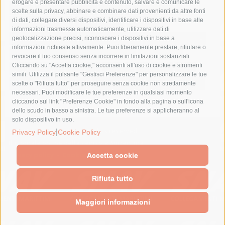
erogare e presentare pubblicità e contenuto, salvare e comunicare le
lavori
lorenzo balducelli
mare
massa lubrense
scelte sulla privacy, abbinare e combinare dati provenienti da altre fonti
di dati, collegare diversi dispositivi, identificare i dispositivi in base alle
massimo coppola
Meta
napoli
ordinanza
informazioni trasmesse automaticamente, utilizzare dati di
penisola sorrentina
piano di sorrento
polizia municipale
geolocalizzazione precisi, riconoscere i dispositivi in base a
informazioni richieste attivamente. Puoi liberamente prestare, rifiutare o
protezione civile
Regione Campania
sant'agnello
revocare il tuo consenso senza incorrere in limitazioni sostanziali.
Cliccando su "Accetta cookie," acconsenti all'uso di cookie e strumenti
sindaco cuomo
sorrento
studenti
temporali
treni
simili. Utilizza il pulsante "Gestisci Preferenze" per personalizzare le tue
turismo
Vico Equense
villa fiorentino
vincenzo de luca
scelte o "Rifiuta tutto" per proseguire senza cookie non strettamente
necessari. Puoi modificare le tue preferenze in qualsiasi momento
cliccando sul link "Preferenze Cookie" in fondo alla pagina o sull'icona
dello scudo in basso a sinistra. Le tue preferenze si applicheranno al
solo dispositivo in uso.
© 2015 SorrentoPress. All rights reserved.
|
Privacy Policy
Cookie Policy
Il giornale online della Penisola Sorrentina
Privacy policy
-
Cookie Policy
Accetta cookie
Rifiuta tutto
Maggiori informazioni