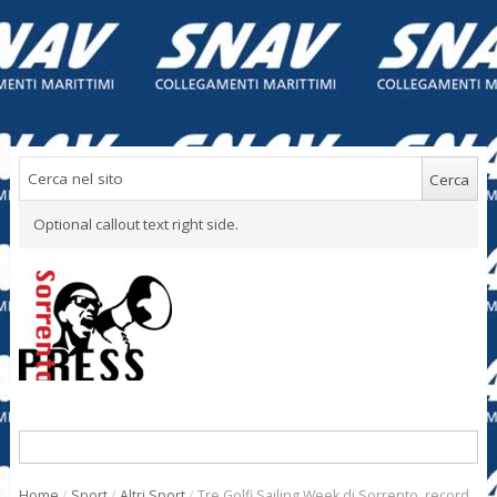
Optional callout text right side.
Home
/
Sport
/
Altri Sport
/
Tre Golfi Sailing Week di Sorrento, record