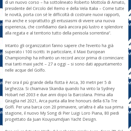
dì un nuovo corso – ha sottolineato Roberto Mottola di Amato,
presidente del Circolo del Remo e della Vela Italia – Come tutte
le novità, porta con sé le difficoltà di costruire nuovi rapporti,
ma anche e soprattutto gli entusiasmi di vivere una nuova
esperienza, che confidiamo darà ancora più lustro e splendore
alla regata e al territorio tutto della penisola sorrentina”.
Intanto gli organizzatori fanno sapere che l’evento ha già
superato i 100 iscritti. In particolare, il Maxi European
Championship ha infranto un record ancor prima di cominciare:
mai tanti maxi yacht – 27 a oggi – si sono dati appuntamento
nelle acque del Golfo.
Per ora il più grande della flotta è Arca, 30 metri per 5 di
larghezza. Si chiamava Skandia quando ha vinto la Sydney
Hobart nel 2003 e due anni dopo la Barcolana. Prima alla
Giraglia nel 2021, Arca punta alla line honours della 67a Tre
Golfi. Per una barca con 20 primavere, un’altra è alla sua prima
stagione, il nuovo My Song di Pier Luigi Loro Piana, 80 piedi
progettato da Juan Kouyoumdjian Yacht Design.