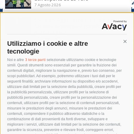
7 Agosto 2026
Sorrento. Aggredisce sessualmente una
turista e le strappa il portafogli, fermato
dai carabinieri
7 Agosto 2026
Utilizziamo i cookie e altre
Cont
tecnologie
Tag
Noi e altre
3 terze parti
selezionate utilizziamo cookie e tecnologie
simili. Questi strumenti sono essenziali per garantire la fruizione dei
contenuti digitali, migliorare la navigazione e, previo tuo consenso, per
acqua
allerta meteo
anas
scopi pubblicitari. Ad esempio, potremmo utilizzare i tuoi dati per le
seguenti finalità: archiviare informazioni su dispositivo e/o accedervi,
area marina protetta di punta campanella
arresto
utilizzare dati limitati per la selezione della pubblicità, creare profili per
la pubblicità personalizzata, utilizzare profili per la selezione di
Asl Napoli 3 sud
capitaneria di porto
capri
carabinieri
pubblicità personalizzata, creare profili per la personalizzazione dei
castellammare di stabia
circumvesuviana
contenuti, utilizzare profili per la selezione di contenuti personalizzati,
misurare le prestazioni degli annunci, misurare le prestazioni dei
comune di sorrento
concerto
contagi
contenuti, comprendere il pubblico attraverso statistiche o la
combinazione di dati provenienti da fonti diverse, sviluppare e
costiera amalfitana
covid-19
eav
elezioni
migliorare i servizi, utilizzare dati limitati per la selezione dei contenuti,
fondazione sorrento
gori
guardia costiera
incidente
garantire la sicurezza, prevenire e rilevare frodi, correggere errori,