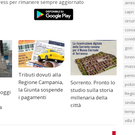
Press per rimanere sempre aggiornato
arres
capri
circ
conc
covid
gori
loren
mass
Tributi dovuti alla
penis
Regione Campania,
Sorrento. Pronto lo
poliz
la Giunta sospende
studio sulla storia
 oggi
Regi
i pagamenti
millenaria della
sind
città
a
temp
villa