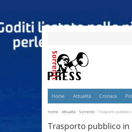
Home
Attualità
Cronaca
Pol
Home
/
Attualità
/
Sorrento
/
Trasporto pubblico 
Trasporto pubblico in 