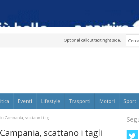
Optional callout text right side.
itica
Eventi
Lifestyle
Trasporti
Motori
Sport
in Campania, scattano i tagli
Segu
Campania, scattano i tagli