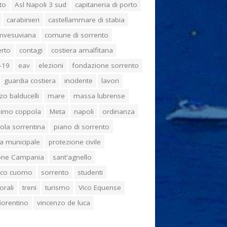
to
Asl Napoli 3 sud
capitaneria di porto
carabinieri
castellammare di stabia
umvesuviana
comune di sorrento
erto
contagi
costiera amalfitana
-19
eav
elezioni
fondazione sorrento
guardia costiera
incidente
lavori
zo balducelli
mare
massa lubrense
imo coppola
Meta
napoli
ordinanza
ola sorrentina
piano di sorrento
ia municipale
protezione civile
one Campania
sant'agnello
aco cuomo
sorrento
studenti
orali
treni
turismo
Vico Equense
 fiorentino
vincenzo de luca