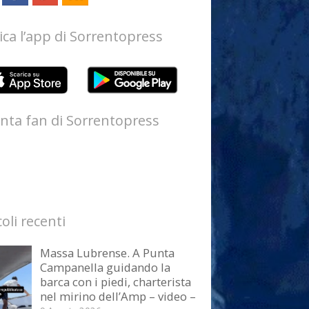
ica l’app di Sorrentopress
nta fan di Sorrentopress
coli recenti
Massa Lubrense. A Punta
Campanella guidando la
barca con i piedi, charterista
nel mirino dell’Amp – video –