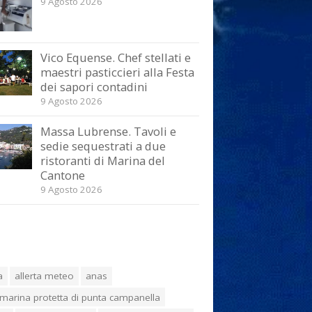
9 Agosto 2026
Vico Equense. Chef stellati e
maestri pasticcieri alla Festa
dei sapori contadini
9 Agosto 2026
Massa Lubrense. Tavoli e
sedie sequestrati a due
ristoranti di Marina del
Cantone
9 Agosto 2026
a
allerta meteo
anas
marina protetta di punta campanella