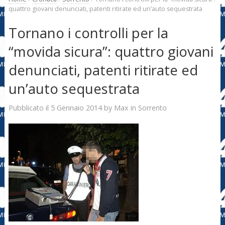
quattro giovani denunciati, patenti ritirate ed un’auto sequestrata
Tornano i controlli per la
“movida sicura”: quattro giovani
denunciati, patenti ritirate ed
un’auto sequestrata
5 Gennaio 2014
Max
Pubblicato il
by
in
Sorrento