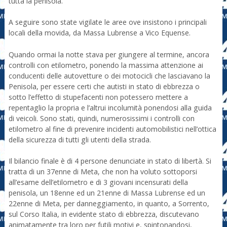
tutta la penisola.
A seguire sono state vigilate le aree ove insistono i principali
locali della movida, da Massa Lubrense a Vico Equense.
Quando ormai la notte stava per giungere al termine, ancora
controlli con etilometro, ponendo la massima attenzione ai
conducenti delle autovetture o dei motocicli che lasciavano la
Penisola, per essere certi che autisti in stato di ebbrezza o
sotto l’effetto di stupefacenti non potessero mettere a
repentaglio la propria e l’altrui incolumità ponendosi alla guida
di veicoli. Sono stati, quindi, numerosissimi i controlli con
etilometro al fine di prevenire incidenti automobilistici nell’ottica
della sicurezza di tutti gli utenti della strada.
Il bilancio finale è di 4 persone denunciate in stato di libertà. Si
tratta di un 37enne di Meta, che non ha voluto sottoporsi
all’esame dell’etilometro e di 3 giovani incensurati della
penisola, un 18enne ed un 21enne di Massa Lubrense ed un
22enne di Meta, per danneggiamento, in quanto, a Sorrento,
sul Corso Italia, in evidente stato di ebbrezza, discutevano
animatamente tra loro per futili motivi e, spintonandosi,