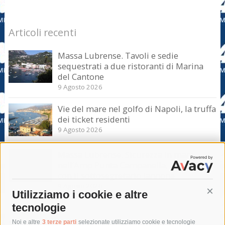
Articoli recenti
Massa Lubrense. Tavoli e sedie
sequestrati a due ristoranti di Marina
del Cantone
9 Agosto 2026
Vie del mare nel golfo di Napoli, la truffa
dei ticket residenti
9 Agosto 2026
Massa Lubrense. Sicurezza in mare
nell’Amp Punta Campanella, incontro
con il sottosegretario Iannone
9 Agosto 2026
Utilizziamo i cookie e altre
Cont
tecnologie
Tag
Noi e altre
3 terze parti
selezionate utilizziamo cookie e tecnologie