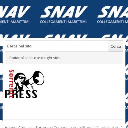
Optional callout text right side.
Home
/
Cronaca
/
Sorrento
/
Tornano i controlli per la “movida sicura”: