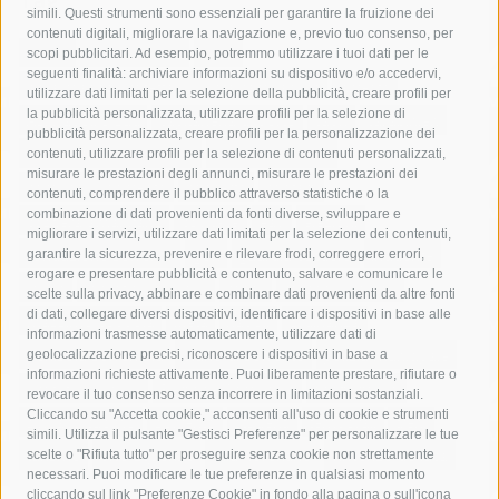
simili. Questi strumenti sono essenziali per garantire la fruizione dei
contenuti digitali, migliorare la navigazione e, previo tuo consenso, per
acqua
allerta meteo
anas
scopi pubblicitari. Ad esempio, potremmo utilizzare i tuoi dati per le
seguenti finalità: archiviare informazioni su dispositivo e/o accedervi,
area marina protetta di punta campanella
arresto
utilizzare dati limitati per la selezione della pubblicità, creare profili per
la pubblicità personalizzata, utilizzare profili per la selezione di
Asl Napoli 3 sud
capitaneria di porto
capri
carabinieri
pubblicità personalizzata, creare profili per la personalizzazione dei
castellammare di stabia
circumvesuviana
contenuti, utilizzare profili per la selezione di contenuti personalizzati,
misurare le prestazioni degli annunci, misurare le prestazioni dei
comune di sorrento
concerto
contagi
contenuti, comprendere il pubblico attraverso statistiche o la
combinazione di dati provenienti da fonti diverse, sviluppare e
costiera amalfitana
covid-19
eav
elezioni
migliorare i servizi, utilizzare dati limitati per la selezione dei contenuti,
fondazione sorrento
gori
guardia costiera
incidente
garantire la sicurezza, prevenire e rilevare frodi, correggere errori,
erogare e presentare pubblicità e contenuto, salvare e comunicare le
lavori
lorenzo balducelli
mare
massa lubrense
scelte sulla privacy, abbinare e combinare dati provenienti da altre fonti
di dati, collegare diversi dispositivi, identificare i dispositivi in base alle
massimo coppola
Meta
napoli
ordinanza
informazioni trasmesse automaticamente, utilizzare dati di
penisola sorrentina
piano di sorrento
polizia municipale
geolocalizzazione precisi, riconoscere i dispositivi in base a
informazioni richieste attivamente. Puoi liberamente prestare, rifiutare o
protezione civile
Regione Campania
sant'agnello
revocare il tuo consenso senza incorrere in limitazioni sostanziali.
Cliccando su "Accetta cookie," acconsenti all'uso di cookie e strumenti
sindaco cuomo
sorrento
studenti
temporali
treni
simili. Utilizza il pulsante "Gestisci Preferenze" per personalizzare le tue
turismo
Vico Equense
villa fiorentino
vincenzo de luca
scelte o "Rifiuta tutto" per proseguire senza cookie non strettamente
necessari. Puoi modificare le tue preferenze in qualsiasi momento
cliccando sul link "Preferenze Cookie" in fondo alla pagina o sull'icona