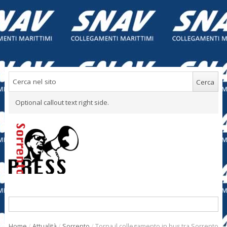
Optional callout text right side.
Home
/
Attualità
/
Sorrento
/
Torna il collegamento in bus tra Sorrento