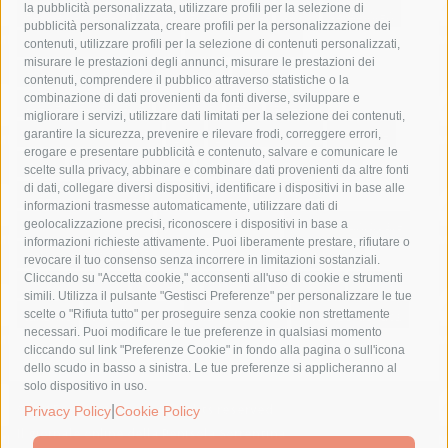
la pubblicità personalizzata, utilizzare profili per la selezione di
Asl Napoli 3 sud
capitaneria di porto
capri
carabinieri
pubblicità personalizzata, creare profili per la personalizzazione dei
castellammare di stabia
circumvesuviana
contenuti, utilizzare profili per la selezione di contenuti personalizzati,
misurare le prestazioni degli annunci, misurare le prestazioni dei
comune di sorrento
concerto
contagi
contenuti, comprendere il pubblico attraverso statistiche o la
combinazione di dati provenienti da fonti diverse, sviluppare e
costiera amalfitana
covid-19
eav
elezioni
migliorare i servizi, utilizzare dati limitati per la selezione dei contenuti,
fondazione sorrento
gori
guardia costiera
incidente
garantire la sicurezza, prevenire e rilevare frodi, correggere errori,
erogare e presentare pubblicità e contenuto, salvare e comunicare le
lavori
lorenzo balducelli
mare
massa lubrense
scelte sulla privacy, abbinare e combinare dati provenienti da altre fonti
di dati, collegare diversi dispositivi, identificare i dispositivi in base alle
massimo coppola
Meta
napoli
ordinanza
informazioni trasmesse automaticamente, utilizzare dati di
penisola sorrentina
piano di sorrento
polizia municipale
geolocalizzazione precisi, riconoscere i dispositivi in base a
informazioni richieste attivamente. Puoi liberamente prestare, rifiutare o
protezione civile
Regione Campania
sant'agnello
revocare il tuo consenso senza incorrere in limitazioni sostanziali.
Cliccando su "Accetta cookie," acconsenti all'uso di cookie e strumenti
sindaco cuomo
sorrento
studenti
temporali
treni
simili. Utilizza il pulsante "Gestisci Preferenze" per personalizzare le tue
turismo
Vico Equense
villa fiorentino
vincenzo de luca
scelte o "Rifiuta tutto" per proseguire senza cookie non strettamente
necessari. Puoi modificare le tue preferenze in qualsiasi momento
cliccando sul link "Preferenze Cookie" in fondo alla pagina o sull'icona
dello scudo in basso a sinistra. Le tue preferenze si applicheranno al
solo dispositivo in uso.
© 2015 SorrentoPress. All rights reserved.
|
Privacy Policy
Cookie Policy
Il giornale online della Penisola Sorrentina