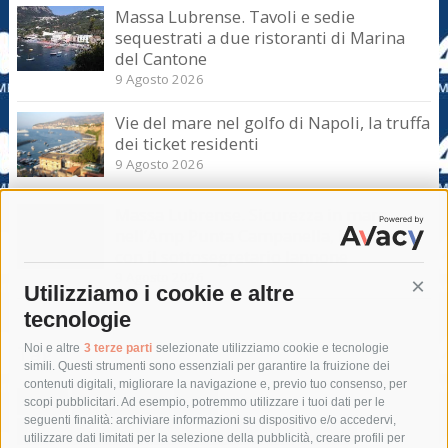
Massa Lubrense. Tavoli e sedie
sequestrati a due ristoranti di Marina
del Cantone
9 Agosto 2026
Vie del mare nel golfo di Napoli, la truffa
dei ticket residenti
9 Agosto 2026
Massa Lubrense. Sicurezza in mare
nell’Amp Punta Campanella, incontro
con il sottosegretario Iannone
9 Agosto 2026
Utilizziamo i cookie e altre
Cont
tecnologie
Tag
Noi e altre
3 terze parti
selezionate utilizziamo cookie e tecnologie
simili. Questi strumenti sono essenziali per garantire la fruizione dei
contenuti digitali, migliorare la navigazione e, previo tuo consenso, per
acqua
allerta meteo
anas
scopi pubblicitari. Ad esempio, potremmo utilizzare i tuoi dati per le
seguenti finalità: archiviare informazioni su dispositivo e/o accedervi,
area marina protetta di punta campanella
arresto
utilizzare dati limitati per la selezione della pubblicità, creare profili per