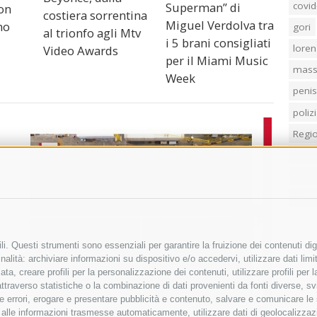
covid
Superman” di
ion
costiera sorrentina
Miguel Verdolva tra
no
gori
al trionfo agli Mtv
i 5 brani consigliati
loren
Video Awards
per il Miami Music
mass
Week
penis
poliz
Regi
sind
temp
villa
i. Questi strumenti sono essenziali per garantire la fruizione dei contenuti dig
alità: archiviare informazioni su dispositivo e/o accedervi, utilizzare dati limita
zata, creare profili per la personalizzazione dei contenuti, utilizzare profili per
raverso statistiche o la combinazione di dati provenienti da fonti diverse, svilu
ere errori, erogare e presentare pubblicità e contenuto, salvare e comunicare le
base alle informazioni trasmesse automaticamente, utilizzare dati di geolocalizza