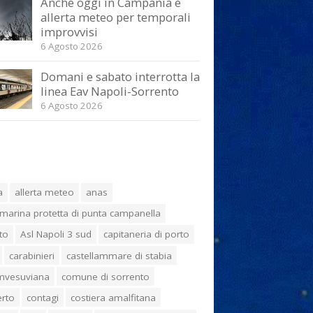
Anche oggi in Campania è
allerta meteo per temporali
improvvisi
6 Agosto 2026
Domani e sabato interrotta la
linea Eav Napoli-Sorrento
6 Agosto 2026
a
allerta meteo
anas
marina protetta di punta campanella
to
Asl Napoli 3 sud
capitaneria di porto
carabinieri
castellammare di stabia
umvesuviana
comune di sorrento
erto
contagi
costiera amalfitana