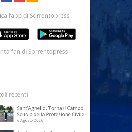
ica l’app di Sorrentopress
nta fan di Sorrentopress
coli recenti
Sant’Agnello. Torna il Campo
Scuola della Protezione Civile
6 Agosto 2026