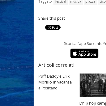
Taggato
festival
musica
piazza
vico
Share this post
Scarica l’app Sorrento
Articoli correlati
Puff Daddy e Erik
Morillo in vacanza
a Positano
L’hip hop cam