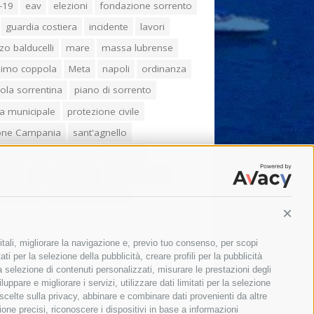
-19
eav
elezioni
fondazione sorrento
guardia costiera
incidente
lavori
zo balducelli
mare
massa lubrense
imo coppola
Meta
napoli
ordinanza
ola sorrentina
piano di sorrento
ia municipale
protezione civile
one Campania
sant'agnello
aco cuomo
sorrento
studenti
orali
treni
turismo
Vico Equense
 fiorentino
vincenzo de luca
Conti
itali, migliorare la navigazione e, previo tuo consenso, per scopi
ti per la selezione della pubblicità, creare profili per la pubblicità
 la selezione di contenuti personalizzati, misurare le prestazioni degli
ppare e migliorare i servizi, utilizzare dati limitati per la selezione
 scelte sulla privacy, abbinare e combinare dati provenienti da altre
zione precisi, riconoscere i dispositivi in base a informazioni