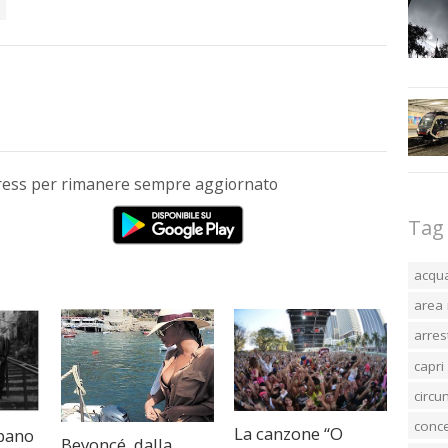
Press per rimanere sempre aggiornato
Tag
acqu
area 
arres
capri
circ
conc
La canzone “O
pano
Beyoncé, dalla