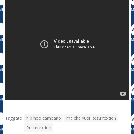
Taggato
hip hop campano
ma che vuoi Resurrextion
Resurrextion