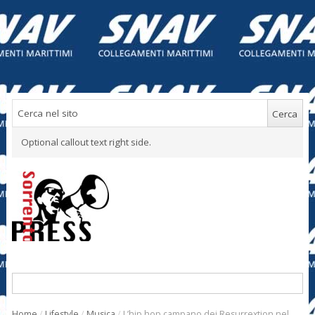
Optional callout text right side.
Home
/
Lifestyle
/
Musica
/
L’hip hop campano dei Resurrextion nel