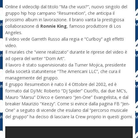
Online il videoclip dal titolo “Ma che vuoi?”, nuovo singolo del
gruppo hip hop campano “Resurrextion”, che anticipa il
prossimo album in lavorazione. Il brano vanta la prestigiosa
collaborazione di
Ronnie King
, famoso produttore di Los
Angeles.
Il video vede Garreth Russo alla regia e “Curlboy” agli effetti
video.
Il murales che “viene realizzato” durante le riprese del video è
ad opera del writer “Dom Art”.
Il lavoro è stato supervisionato da Turner Mojica, presidente
della società statunitense “The Americani LLC”, che cura il
managemente del gruppo.
Il gruppo Resurrextion è nato il 4 Ottobre del 2002, ed è
formato dal Dj/Mc Roberto “Dj Spider” Ciuoffo, dai due MC’s,
Mauro “Marsu” D’Arco e Gennaro “Jen-One” Evangelista, e dal
breaker Maurizio “Keezy”. Come si evince dalla pagina FB “Jen-
One” a seguito di vicende che esulano dal “percorso musicale
del gruppo” ha deciso di lasciare la Crew proprio in questi giorni.