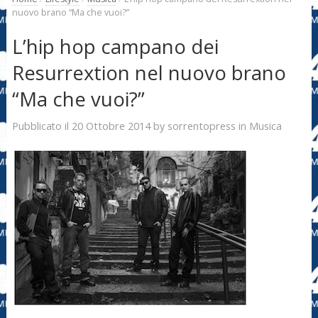
nuovo brano “Ma che vuoi?”
L’hip hop campano dei
Resurrextion nel nuovo brano
“Ma che vuoi?”
20 Ottobre 2014
sorrentopress
Pubblicato il
by
in
Musica