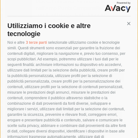
Massa Lubrense. Sicurezza in mare
nell’Amp Punta Campanella, incontro
con il sottosegretario Iannone
9 Agosto 2026
Utilizziamo i cookie e altre
Cont
tecnologie
Tag
Noi e altre
3 terze parti
selezionate utilizziamo cookie e tecnologie
simili. Questi strumenti sono essenziali per garantire la fruizione dei
contenuti digitali, migliorare la navigazione e, previo tuo consenso, per
acqua
allerta meteo
anas
scopi pubblicitari. Ad esempio, potremmo utilizzare i tuoi dati per le
seguenti finalità: archiviare informazioni su dispositivo e/o accedervi,
area marina protetta di punta campanella
arresto
utilizzare dati limitati per la selezione della pubblicità, creare profili per
la pubblicità personalizzata, utilizzare profili per la selezione di
Asl Napoli 3 sud
capitaneria di porto
capri
carabinieri
pubblicità personalizzata, creare profili per la personalizzazione dei
castellammare di stabia
circumvesuviana
contenuti, utilizzare profili per la selezione di contenuti personalizzati,
misurare le prestazioni degli annunci, misurare le prestazioni dei
comune di sorrento
concerto
contagi
contenuti, comprendere il pubblico attraverso statistiche o la
combinazione di dati provenienti da fonti diverse, sviluppare e
costiera amalfitana
covid-19
eav
elezioni
migliorare i servizi, utilizzare dati limitati per la selezione dei contenuti,
fondazione sorrento
gori
guardia costiera
incidente
garantire la sicurezza, prevenire e rilevare frodi, correggere errori,
erogare e presentare pubblicità e contenuto, salvare e comunicare le
lavori
lorenzo balducelli
mare
massa lubrense
scelte sulla privacy, abbinare e combinare dati provenienti da altre fonti
di dati, collegare diversi dispositivi, identificare i dispositivi in base alle
massimo coppola
Meta
napoli
ordinanza
informazioni trasmesse automaticamente, utilizzare dati di