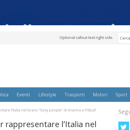
Optional callout text right side.
itica
Eventi
Lifestyle
Trasporti
Motori
Sport
tare l’Italia nel brano “Sexy people” di Arianna e Pitbull
Segu
 rappresentare l’Italia nel