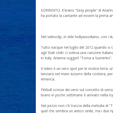
SORRENTO. Il brano “Sexy people” di Arianna i
ha portato la cantante ad essere la prima ar
Nel videoclip, in stile hollywoodiano, con 
Tutto nacque nel luglio del 2012 quando si c
agli Stati Uniti: ci voleva una canzone itali
in Italy. Arianna suggerì “Torna a Surriento”.
Il video è un vero spot per le nostra terra: u
lanciarsi nel mare azzurro della costiera, per
America.
Pittbull scrisse dei versi sul concetto di sen
brano in poche settimane è arrivato nella top
Nel pezzo non c’è traccia della melodia di “
quel che sembra un antico vinile, ma i due 