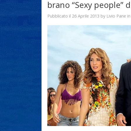
brano “Sexy people” di
26 Aprile 2013
Livio Pane
Pubblicato il
by
i