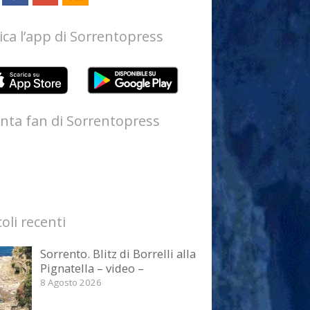
ica l’app di Sorrentopress
nta fan di Sorrentopress
coli recenti
Sorrento. Blitz di Borrelli alla
Pignatella – video –
8 Agosto 2026