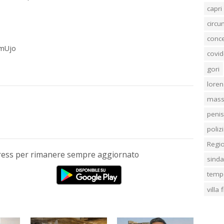
capri
circ
conc
-mUjo
covid
gori
loren
mass
penis
poliz
Regi
Press per rimanere sempre aggiornato
sind
temp
villa