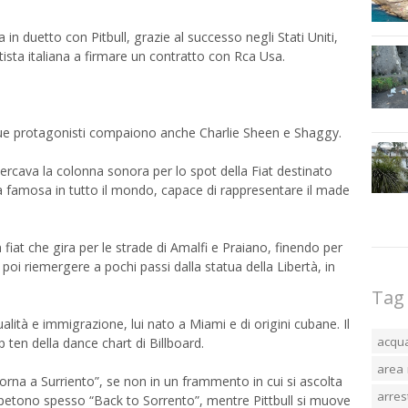
n duetto con Pitbull, grazie al successo negli Stati Uniti,
tista italiana a firmare un contratto con Rca Usa.
i due protagonisti compaiono anche Charlie Sheen e Shaggy.
ercava la colonna sonora per lo spot della Fiat destinato
ana famosa in tutto il mondo, capace di rappresentare il made
n fiat che gira per le strade di Amalfi e Praiano, finendo per
 poi riemergere a pochi passi dalla statua della Libertà, in
Tag
sualità e immigrazione, lui nato a Miami e di origini cubane. Il
acqu
 ten della dance chart di Billboard.
area 
Torna a Surriento”, se non in un frammento in cui si ascolta
arres
ripetono spesso “Back to Sorrento”, mentre Pittbull si muove