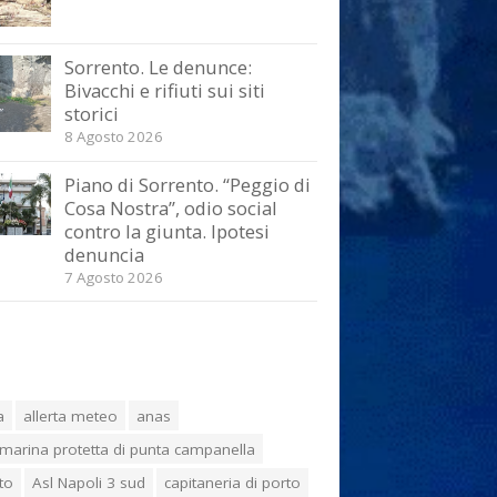
Sorrento. Le denunce:
Bivacchi e rifiuti sui siti
storici
8 Agosto 2026
Piano di Sorrento. “Peggio di
Cosa Nostra”, odio social
contro la giunta. Ipotesi
denuncia
7 Agosto 2026
a
allerta meteo
anas
marina protetta di punta campanella
to
Asl Napoli 3 sud
capitaneria di porto