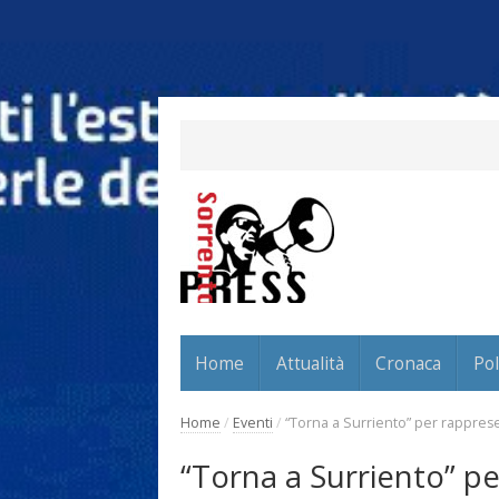
Home
Attualità
Cronaca
Pol
Home
/
Eventi
/
“Torna a Surriento” per rappresen
“Torna a Surriento” per