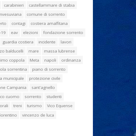
carabinieri
castellammare di stabia
umvesuviana
comune di sorrento
erto
contagi
costiera amalfitana
-19
eav
elezioni
fondazione sorrento
guardia costiera
incidente
lavori
zo balducelli
mare
massa lubrense
imo coppola
Meta
napoli
ordinanza
ola sorrentina
piano di sorrento
ia municipale
protezione civile
one Campania
sant'agnello
aco cuomo
sorrento
studenti
orali
treni
turismo
Vico Equense
 fiorentino
vincenzo de luca