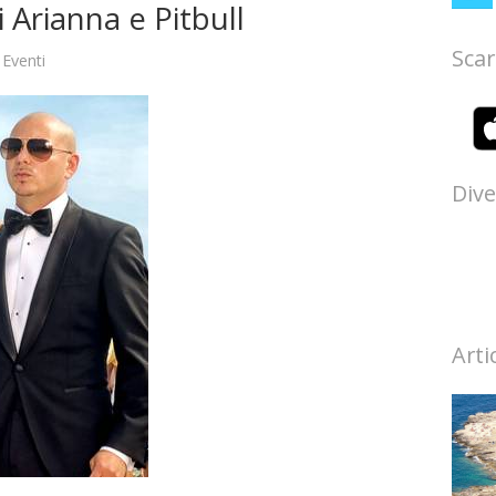
 Arianna e Pitbull
Scar
n
Eventi
Dive
Arti