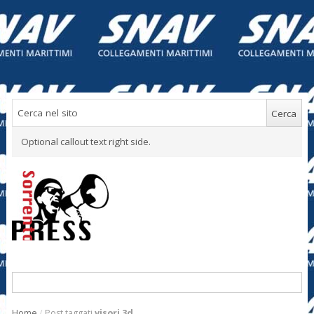
Optional callout text right side.
Home
/
Post taggati
visori 3d