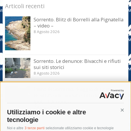
Articoli recenti
Sorrento. Blitz di Borrelli alla Pignatella
– video –
8 Agosto 2026
Sorrento. Le denunce: Bivacchi e rifiuti
sui siti storici
8 Agosto 2026
Piano di Sorrento. “Peggio di Cosa
Nostra”, odio social contro la giunta.
Ipotesi denuncia
7 Agosto 2026
Utilizziamo i cookie e altre
Cont
tecnologie
Tag
Noi e altre
3 terze parti
selezionate utilizziamo cookie e tecnologie