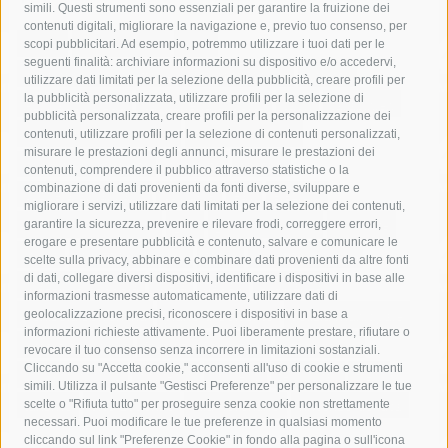
simili. Questi strumenti sono essenziali per garantire la fruizione dei
contenuti digitali, migliorare la navigazione e, previo tuo consenso, per
acqua
allerta meteo
anas
scopi pubblicitari. Ad esempio, potremmo utilizzare i tuoi dati per le
seguenti finalità: archiviare informazioni su dispositivo e/o accedervi,
area marina protetta di punta campanella
arresto
utilizzare dati limitati per la selezione della pubblicità, creare profili per
la pubblicità personalizzata, utilizzare profili per la selezione di
Asl Napoli 3 sud
capitaneria di porto
capri
carabinieri
pubblicità personalizzata, creare profili per la personalizzazione dei
castellammare di stabia
circumvesuviana
contenuti, utilizzare profili per la selezione di contenuti personalizzati,
misurare le prestazioni degli annunci, misurare le prestazioni dei
comune di sorrento
concerto
contagi
contenuti, comprendere il pubblico attraverso statistiche o la
combinazione di dati provenienti da fonti diverse, sviluppare e
costiera amalfitana
covid-19
eav
elezioni
migliorare i servizi, utilizzare dati limitati per la selezione dei contenuti,
fondazione sorrento
gori
guardia costiera
incidente
garantire la sicurezza, prevenire e rilevare frodi, correggere errori,
erogare e presentare pubblicità e contenuto, salvare e comunicare le
lavori
lorenzo balducelli
mare
massa lubrense
scelte sulla privacy, abbinare e combinare dati provenienti da altre fonti
di dati, collegare diversi dispositivi, identificare i dispositivi in base alle
massimo coppola
Meta
napoli
ordinanza
informazioni trasmesse automaticamente, utilizzare dati di
penisola sorrentina
piano di sorrento
polizia municipale
geolocalizzazione precisi, riconoscere i dispositivi in base a
informazioni richieste attivamente. Puoi liberamente prestare, rifiutare o
protezione civile
Regione Campania
sant'agnello
revocare il tuo consenso senza incorrere in limitazioni sostanziali.
Cliccando su "Accetta cookie," acconsenti all'uso di cookie e strumenti
sindaco cuomo
sorrento
studenti
temporali
treni
simili. Utilizza il pulsante "Gestisci Preferenze" per personalizzare le tue
turismo
Vico Equense
villa fiorentino
vincenzo de luca
scelte o "Rifiuta tutto" per proseguire senza cookie non strettamente
necessari. Puoi modificare le tue preferenze in qualsiasi momento
cliccando sul link "Preferenze Cookie" in fondo alla pagina o sull'icona