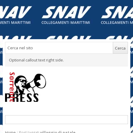
Optional callout text right side.
Home
/
Post taggati
villaggio di natale