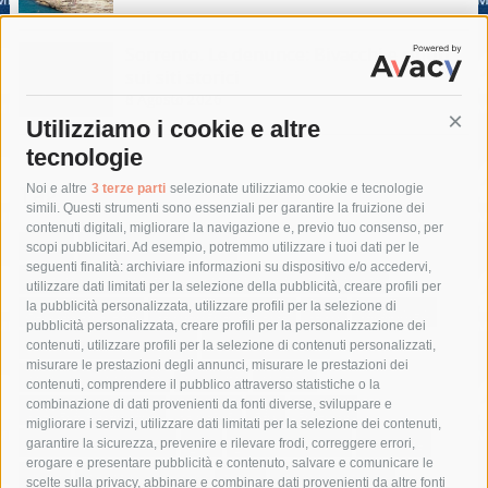
Sorrento. Le denunce: Bivacchi e rifiuti
sui siti storici
8 Agosto 2026
Utilizziamo i cookie e altre
Cont
tecnologie
Tag
Noi e altre
3 terze parti
selezionate utilizziamo cookie e tecnologie
simili. Questi strumenti sono essenziali per garantire la fruizione dei
contenuti digitali, migliorare la navigazione e, previo tuo consenso, per
acqua
allerta meteo
anas
scopi pubblicitari. Ad esempio, potremmo utilizzare i tuoi dati per le
seguenti finalità: archiviare informazioni su dispositivo e/o accedervi,
area marina protetta di punta campanella
arresto
utilizzare dati limitati per la selezione della pubblicità, creare profili per
la pubblicità personalizzata, utilizzare profili per la selezione di
Asl Napoli 3 sud
capitaneria di porto
capri
carabinieri
pubblicità personalizzata, creare profili per la personalizzazione dei
castellammare di stabia
circumvesuviana
contenuti, utilizzare profili per la selezione di contenuti personalizzati,
misurare le prestazioni degli annunci, misurare le prestazioni dei
comune di sorrento
concerto
contagi
contenuti, comprendere il pubblico attraverso statistiche o la
combinazione di dati provenienti da fonti diverse, sviluppare e
costiera amalfitana
covid-19
eav
elezioni
migliorare i servizi, utilizzare dati limitati per la selezione dei contenuti,
fondazione sorrento
gori
guardia costiera
incidente
garantire la sicurezza, prevenire e rilevare frodi, correggere errori,
erogare e presentare pubblicità e contenuto, salvare e comunicare le
lavori
lorenzo balducelli
mare
massa lubrense
scelte sulla privacy, abbinare e combinare dati provenienti da altre fonti