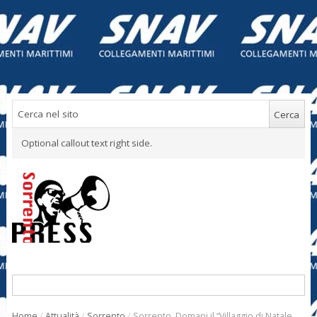
Optional callout text right side.
Home
/
Attualità
/
Sorrento
/
Sorrento. Domani il “Villaggio di Natale