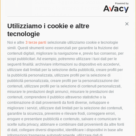
Sorrento. Aggredisce sessualmente una
turista e le strappa il portafogli, fermato
dai carabinieri
7 Agosto 2026
Utilizziamo i cookie e altre
Cont
tecnologie
Tag
Noi e altre
3 terze parti
selezionate utilizziamo cookie e tecnologie
simili. Questi strumenti sono essenziali per garantire la fruizione dei
contenuti digitali, migliorare la navigazione e, previo tuo consenso, per
acqua
allerta meteo
anas
scopi pubblicitari. Ad esempio, potremmo utilizzare i tuoi dati per le
seguenti finalità: archiviare informazioni su dispositivo e/o accedervi,
area marina protetta di punta campanella
arresto
utilizzare dati limitati per la selezione della pubblicità, creare profili per
la pubblicità personalizzata, utilizzare profili per la selezione di
Asl Napoli 3 sud
capitaneria di porto
capri
carabinieri
pubblicità personalizzata, creare profili per la personalizzazione dei
castellammare di stabia
circumvesuviana
contenuti, utilizzare profili per la selezione di contenuti personalizzati,
misurare le prestazioni degli annunci, misurare le prestazioni dei
comune di sorrento
concerto
contagi
contenuti, comprendere il pubblico attraverso statistiche o la
combinazione di dati provenienti da fonti diverse, sviluppare e
costiera amalfitana
covid-19
eav
elezioni
migliorare i servizi, utilizzare dati limitati per la selezione dei contenuti,
fondazione sorrento
gori
guardia costiera
incidente
garantire la sicurezza, prevenire e rilevare frodi, correggere errori,
erogare e presentare pubblicità e contenuto, salvare e comunicare le
lavori
lorenzo balducelli
mare
massa lubrense
scelte sulla privacy, abbinare e combinare dati provenienti da altre fonti
di dati, collegare diversi dispositivi, identificare i dispositivi in base alle
massimo coppola
Meta
napoli
ordinanza
informazioni trasmesse automaticamente, utilizzare dati di