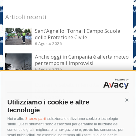
Articoli recenti
Sant’Agnello. Torna il Campo Scuola
della Protezione Civile
6 Agosto 2026
Anche oggi in Campania è allerta meteo
per temporali improvvisi
6 Agosto 2026
Domani e sabato interrotta la linea Eav
Napoli-Sorrento
6 Agosto 2026
Utilizziamo i cookie e altre
Cont
tecnologie
Tag
Noi e altre
3 terze parti
selezionate utilizziamo cookie e tecnologie
simili. Questi strumenti sono essenziali per garantire la fruizione dei
contenuti digitali, migliorare la navigazione e, previo tuo consenso, per
acqua
allerta meteo
anas
scopi pubblicitari. Ad esempio, potremmo utilizzare i tuoi dati per le