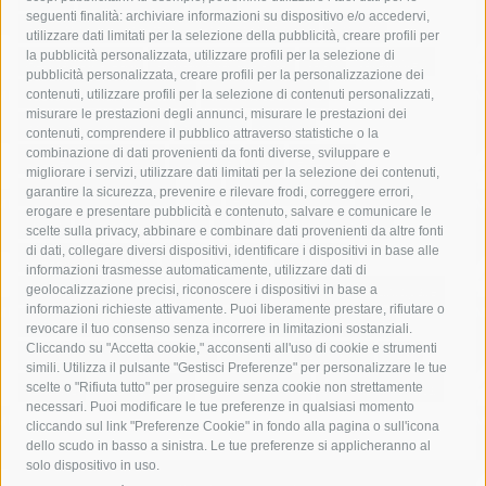
seguenti finalità: archiviare informazioni su dispositivo e/o accedervi,
area marina protetta di punta campanella
arresto
utilizzare dati limitati per la selezione della pubblicità, creare profili per
la pubblicità personalizzata, utilizzare profili per la selezione di
Asl Napoli 3 sud
capitaneria di porto
capri
carabinieri
pubblicità personalizzata, creare profili per la personalizzazione dei
castellammare di stabia
circumvesuviana
contenuti, utilizzare profili per la selezione di contenuti personalizzati,
misurare le prestazioni degli annunci, misurare le prestazioni dei
comune di sorrento
concerto
contagi
contenuti, comprendere il pubblico attraverso statistiche o la
combinazione di dati provenienti da fonti diverse, sviluppare e
costiera amalfitana
covid-19
eav
elezioni
migliorare i servizi, utilizzare dati limitati per la selezione dei contenuti,
fondazione sorrento
gori
guardia costiera
incidente
garantire la sicurezza, prevenire e rilevare frodi, correggere errori,
erogare e presentare pubblicità e contenuto, salvare e comunicare le
lavori
lorenzo balducelli
mare
massa lubrense
scelte sulla privacy, abbinare e combinare dati provenienti da altre fonti
di dati, collegare diversi dispositivi, identificare i dispositivi in base alle
massimo coppola
Meta
napoli
ordinanza
informazioni trasmesse automaticamente, utilizzare dati di
penisola sorrentina
piano di sorrento
polizia municipale
geolocalizzazione precisi, riconoscere i dispositivi in base a
informazioni richieste attivamente. Puoi liberamente prestare, rifiutare o
protezione civile
Regione Campania
sant'agnello
revocare il tuo consenso senza incorrere in limitazioni sostanziali.
Cliccando su "Accetta cookie," acconsenti all'uso di cookie e strumenti
sindaco cuomo
sorrento
studenti
temporali
treni
simili. Utilizza il pulsante "Gestisci Preferenze" per personalizzare le tue
turismo
Vico Equense
villa fiorentino
vincenzo de luca
scelte o "Rifiuta tutto" per proseguire senza cookie non strettamente
necessari. Puoi modificare le tue preferenze in qualsiasi momento
cliccando sul link "Preferenze Cookie" in fondo alla pagina o sull'icona
dello scudo in basso a sinistra. Le tue preferenze si applicheranno al
solo dispositivo in uso.