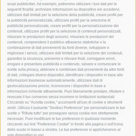
acqua
allerta meteo
anas
scopi pubblicitari. Ad esempio, potremmo utilizzare i tuoi dati per le
seguenti finalità: archiviare informazioni su dispositivo e/o accedervi,
area marina protetta di punta campanella
arresto
utilizzare dati limitati per la selezione della pubblicità, creare profili per
la pubblicità personalizzata, utilizzare profili per la selezione di
Asl Napoli 3 sud
capitaneria di porto
capri
carabinieri
pubblicità personalizzata, creare profili per la personalizzazione dei
castellammare di stabia
circumvesuviana
contenuti, utilizzare profili per la selezione di contenuti personalizzati,
misurare le prestazioni degli annunci, misurare le prestazioni dei
comune di sorrento
concerto
contagi
contenuti, comprendere il pubblico attraverso statistiche o la
combinazione di dati provenienti da fonti diverse, sviluppare e
costiera amalfitana
covid-19
eav
elezioni
migliorare i servizi, utilizzare dati limitati per la selezione dei contenuti,
fondazione sorrento
gori
guardia costiera
incidente
garantire la sicurezza, prevenire e rilevare frodi, correggere errori,
erogare e presentare pubblicità e contenuto, salvare e comunicare le
lavori
lorenzo balducelli
mare
massa lubrense
scelte sulla privacy, abbinare e combinare dati provenienti da altre fonti
di dati, collegare diversi dispositivi, identificare i dispositivi in base alle
massimo coppola
Meta
napoli
ordinanza
informazioni trasmesse automaticamente, utilizzare dati di
penisola sorrentina
piano di sorrento
polizia municipale
geolocalizzazione precisi, riconoscere i dispositivi in base a
informazioni richieste attivamente. Puoi liberamente prestare, rifiutare o
protezione civile
Regione Campania
sant'agnello
revocare il tuo consenso senza incorrere in limitazioni sostanziali.
Cliccando su "Accetta cookie," acconsenti all'uso di cookie e strumenti
sindaco cuomo
sorrento
studenti
temporali
treni
simili. Utilizza il pulsante "Gestisci Preferenze" per personalizzare le tue
turismo
Vico Equense
villa fiorentino
vincenzo de luca
scelte o "Rifiuta tutto" per proseguire senza cookie non strettamente
necessari. Puoi modificare le tue preferenze in qualsiasi momento
cliccando sul link "Preferenze Cookie" in fondo alla pagina o sull'icona
dello scudo in basso a sinistra. Le tue preferenze si applicheranno al
solo dispositivo in uso.