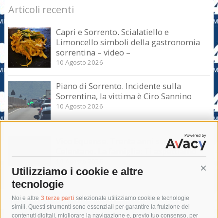
Articoli recenti
Capri e Sorrento. Scialatiello e
Limoncello simboli della gastronomia
sorrentina – video –
10 Agosto 2026
Piano di Sorrento. Incidente sulla
Sorrentina, la vittima è Ciro Sannino
10 Agosto 2026
Vico Equense. Trenta anni senza Angela
Celentano. La famiglia: Ti aspettiamo
10 Agosto 2026
Utilizziamo i cookie e altre
Cont
tecnologie
Tag
Noi e altre
3 terze parti
selezionate utilizziamo cookie e tecnologie
simili. Questi strumenti sono essenziali per garantire la fruizione dei
contenuti digitali, migliorare la navigazione e, previo tuo consenso, per