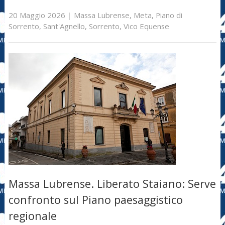
20 Maggio 2026
|
Massa Lubrense
,
Meta
,
Piano di
Sorrento
,
Sant'Agnello
,
Sorrento
,
Vico Equense
Massa Lubrense. Liberato Staiano: Serve
confronto sul Piano paesaggistico
regionale