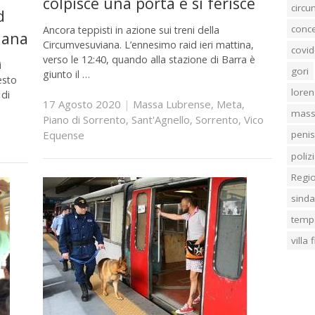
colpisce una porta e si ferisce
circ
d
conc
Ancora teppisti in azione sui treni della
iana
Circumvesuviana. L’ennesimo raid ieri mattina,
covid
verso le 12:40, quando alla stazione di Barra è
i
gori
giunto il …
esto
loren
 di
17 Agosto 2020
|
Massa Lubrense
,
Meta
,
mass
Piano di Sorrento
,
Sant'Agnello
,
Sorrento
,
Vico
Equense
penis
poliz
Regi
sind
temp
villa