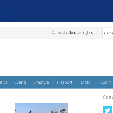
Optional callout text right side.
itica
Eventi
Lifestyle
Trasporti
Motori
Sport
Segu