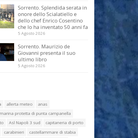
Sorrento. Splendida serata in
onore dello Scialatiello e
dello chef Enrico Cosentino
che lo ha inventato 50 anni fa
5 Agosto 2026
Sorrento. Maurizio de
Giovanni presenta il suo
ultimo libro
5 Agosto 2026
a
allerta meteo
anas
marina protetta di punta campanella
to
Asl Napoli 3 sud
capitaneria di porto
carabinieri
castellammare di stabia