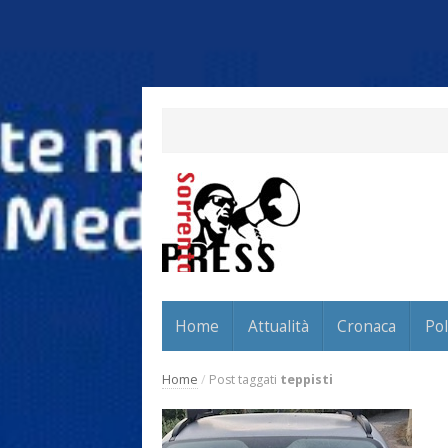
Home
Attualità
Cronaca
Pol
Home
/
Post taggati
teppisti