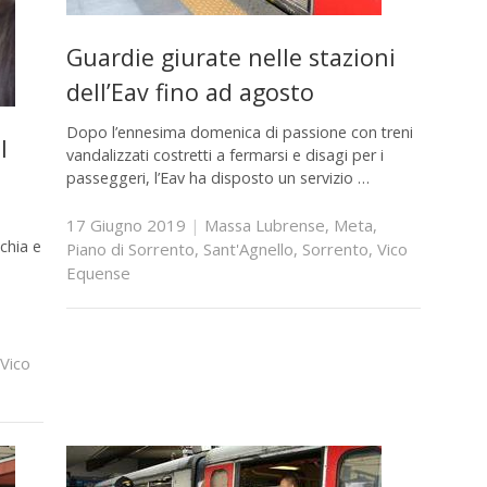
Guardie giurate nelle stazioni
dell’Eav fino ad agosto
Dopo l’ennesima domenica di passione con treni
l
vandalizzati costretti a fermarsi e disagi per i
passeggeri, l’Eav ha disposto un servizio …
17 Giugno 2019
|
Massa Lubrense
,
Meta
,
schia e
Piano di Sorrento
,
Sant'Agnello
,
Sorrento
,
Vico
Equense
Vico