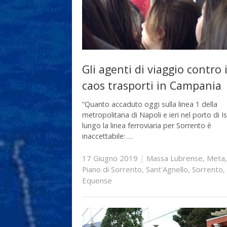
Gli agenti di viaggio contro i
caos trasporti in Campania
“Quanto accaduto oggi sulla linea 1 della
metropolitana di Napoli e ieri nel porto di I
lungo la linea ferroviaria per Sorrento è
inaccettabile: …
17 Giugno 2019
|
Massa Lubrense
,
Meta
,
Piano di Sorrento
,
Sant'Agnello
,
Sorrento
,
Equense