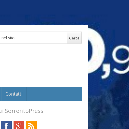
Contatti
i SorrentoPress