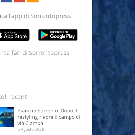
ica l’app di Sorrentopress
nta fan di Sorrentopress
coli recenti
Piano di Sorrento. Dopo il
restyling riapre il campo di
via Ciampa
5 Agosto 2026