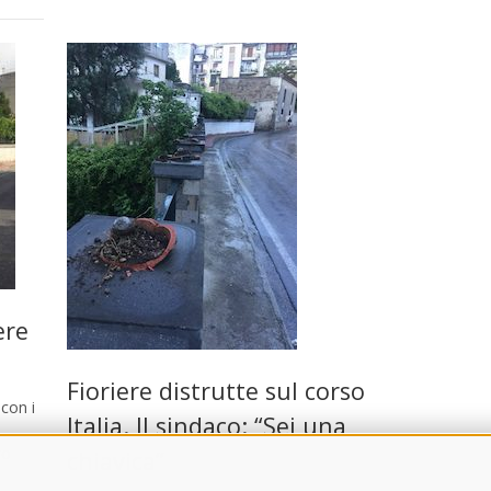
ere
Fioriere distrutte sul corso
con i
Italia. Il sindaco: “Sei una
go
chiavica”