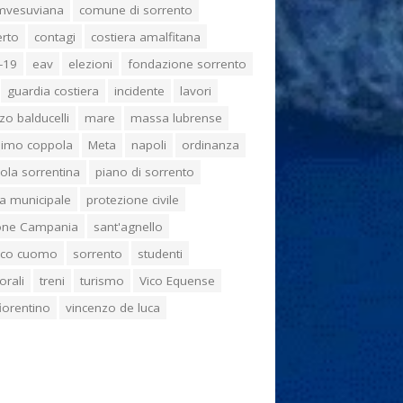
umvesuviana
comune di sorrento
erto
contagi
costiera amalfitana
-19
eav
elezioni
fondazione sorrento
guardia costiera
incidente
lavori
zo balducelli
mare
massa lubrense
imo coppola
Meta
napoli
ordinanza
ola sorrentina
piano di sorrento
ia municipale
protezione civile
one Campania
sant'agnello
aco cuomo
sorrento
studenti
orali
treni
turismo
Vico Equense
 fiorentino
vincenzo de luca