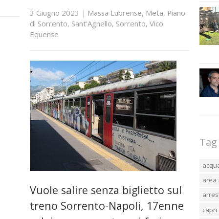
3 Giugno 2023
|
Massa Lubrense
,
Meta
,
Piano
di Sorrento
,
Sant'Agnello
,
Sorrento
,
Vico
Equense
Tag
acqu
area 
Vuole salire senza biglietto sul
arres
treno Sorrento-Napoli, 17enne
capri