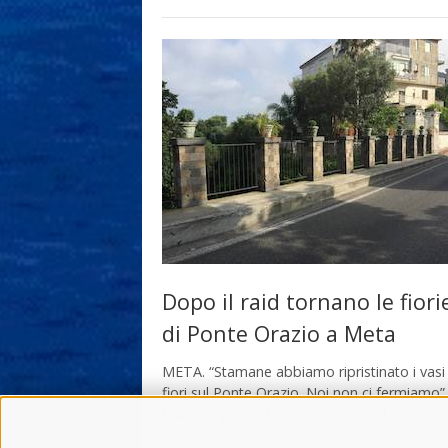
Dopo il raid tornano le fiori
di Ponte Orazio a Meta
META. “Stamane abbiamo ripristinato i vasi 
fiori sul Ponte Orazio. Noi non ci fermiamo”.
Qualche giorno fa aveva affidato il suo sfo
contro …