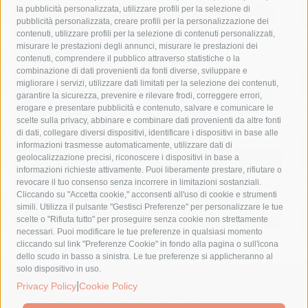
la pubblicità personalizzata, utilizzare profili per la selezione di
Asl Napoli 3 sud
capitaneria di porto
capri
carabinieri
pubblicità personalizzata, creare profili per la personalizzazione dei
castellammare di stabia
circumvesuviana
contenuti, utilizzare profili per la selezione di contenuti personalizzati,
misurare le prestazioni degli annunci, misurare le prestazioni dei
comune di sorrento
concerto
contagi
contenuti, comprendere il pubblico attraverso statistiche o la
combinazione di dati provenienti da fonti diverse, sviluppare e
costiera amalfitana
covid-19
eav
elezioni
migliorare i servizi, utilizzare dati limitati per la selezione dei contenuti,
fondazione sorrento
gori
guardia costiera
incidente
garantire la sicurezza, prevenire e rilevare frodi, correggere errori,
erogare e presentare pubblicità e contenuto, salvare e comunicare le
lavori
lorenzo balducelli
mare
massa lubrense
scelte sulla privacy, abbinare e combinare dati provenienti da altre fonti
di dati, collegare diversi dispositivi, identificare i dispositivi in base alle
massimo coppola
Meta
napoli
ordinanza
informazioni trasmesse automaticamente, utilizzare dati di
penisola sorrentina
piano di sorrento
polizia municipale
geolocalizzazione precisi, riconoscere i dispositivi in base a
informazioni richieste attivamente. Puoi liberamente prestare, rifiutare o
protezione civile
Regione Campania
sant'agnello
revocare il tuo consenso senza incorrere in limitazioni sostanziali.
Cliccando su "Accetta cookie," acconsenti all'uso di cookie e strumenti
sindaco cuomo
sorrento
studenti
temporali
treni
simili. Utilizza il pulsante "Gestisci Preferenze" per personalizzare le tue
turismo
Vico Equense
villa fiorentino
vincenzo de luca
scelte o "Rifiuta tutto" per proseguire senza cookie non strettamente
necessari. Puoi modificare le tue preferenze in qualsiasi momento
cliccando sul link "Preferenze Cookie" in fondo alla pagina o sull'icona
dello scudo in basso a sinistra. Le tue preferenze si applicheranno al
solo dispositivo in uso.
© 2015 SorrentoPress. All rights reserved.
|
Privacy Policy
Cookie Policy
Il giornale online della Penisola Sorrentina