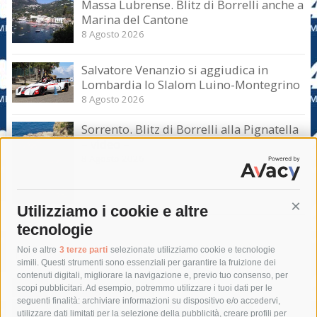
Massa Lubrense. Blitz di Borrelli anche a
Marina del Cantone
8 Agosto 2026
Salvatore Venanzio si aggiudica in
Lombardia lo Slalom Luino-Montegrino
8 Agosto 2026
Sorrento. Blitz di Borrelli alla Pignatella
– video –
8 Agosto 2026
Utilizziamo i cookie e altre
Cont
tecnologie
Tag
Noi e altre
3 terze parti
selezionate utilizziamo cookie e tecnologie
simili. Questi strumenti sono essenziali per garantire la fruizione dei
contenuti digitali, migliorare la navigazione e, previo tuo consenso, per
acqua
allerta meteo
anas
scopi pubblicitari. Ad esempio, potremmo utilizzare i tuoi dati per le
seguenti finalità: archiviare informazioni su dispositivo e/o accedervi,
area marina protetta di punta campanella
arresto
utilizzare dati limitati per la selezione della pubblicità, creare profili per