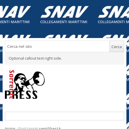
Optional callout text right side.
Home
/
Post taggati
semilibertà