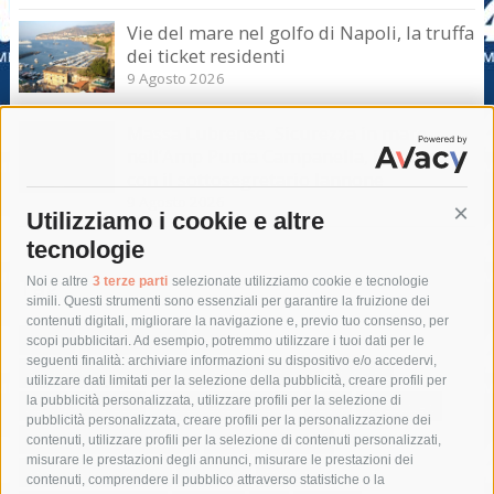
Vie del mare nel golfo di Napoli, la truffa
dei ticket residenti
9 Agosto 2026
Massa Lubrense. Sicurezza in mare
nell’Amp Punta Campanella, incontro
con il sottosegretario Iannone
9 Agosto 2026
Utilizziamo i cookie e altre
Cont
tecnologie
Tag
Noi e altre
3 terze parti
selezionate utilizziamo cookie e tecnologie
simili. Questi strumenti sono essenziali per garantire la fruizione dei
contenuti digitali, migliorare la navigazione e, previo tuo consenso, per
acqua
allerta meteo
anas
scopi pubblicitari. Ad esempio, potremmo utilizzare i tuoi dati per le
seguenti finalità: archiviare informazioni su dispositivo e/o accedervi,
area marina protetta di punta campanella
arresto
utilizzare dati limitati per la selezione della pubblicità, creare profili per
la pubblicità personalizzata, utilizzare profili per la selezione di
Asl Napoli 3 sud
capitaneria di porto
capri
carabinieri
pubblicità personalizzata, creare profili per la personalizzazione dei
castellammare di stabia
circumvesuviana
contenuti, utilizzare profili per la selezione di contenuti personalizzati,
misurare le prestazioni degli annunci, misurare le prestazioni dei
comune di sorrento
concerto
contagi
contenuti, comprendere il pubblico attraverso statistiche o la