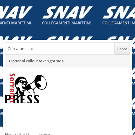
Optional callout text right side.
Home
/
Post taggati
rogo