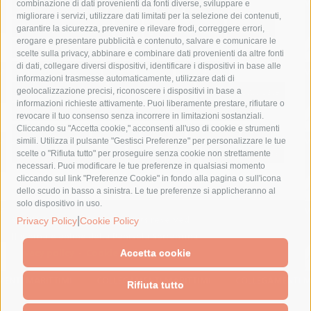
combinazione di dati provenienti da fonti diverse, sviluppare e
costiera amalfitana
covid-19
eav
elezioni
migliorare i servizi, utilizzare dati limitati per la selezione dei contenuti,
fondazione sorrento
gori
guardia costiera
incidente
garantire la sicurezza, prevenire e rilevare frodi, correggere errori,
erogare e presentare pubblicità e contenuto, salvare e comunicare le
lavori
lorenzo balducelli
mare
massa lubrense
scelte sulla privacy, abbinare e combinare dati provenienti da altre fonti
di dati, collegare diversi dispositivi, identificare i dispositivi in base alle
massimo coppola
Meta
napoli
ordinanza
informazioni trasmesse automaticamente, utilizzare dati di
penisola sorrentina
piano di sorrento
polizia municipale
geolocalizzazione precisi, riconoscere i dispositivi in base a
informazioni richieste attivamente. Puoi liberamente prestare, rifiutare o
protezione civile
Regione Campania
sant'agnello
revocare il tuo consenso senza incorrere in limitazioni sostanziali.
Cliccando su "Accetta cookie," acconsenti all'uso di cookie e strumenti
sindaco cuomo
sorrento
studenti
temporali
treni
simili. Utilizza il pulsante "Gestisci Preferenze" per personalizzare le tue
turismo
Vico Equense
villa fiorentino
vincenzo de luca
scelte o "Rifiuta tutto" per proseguire senza cookie non strettamente
necessari. Puoi modificare le tue preferenze in qualsiasi momento
cliccando sul link "Preferenze Cookie" in fondo alla pagina o sull'icona
dello scudo in basso a sinistra. Le tue preferenze si applicheranno al
solo dispositivo in uso.
© 2015 SorrentoPress. All rights reserved.
|
Privacy Policy
Cookie Policy
Il giornale online della Penisola Sorrentina
Privacy policy
-
Cookie Policy
Accetta cookie
Rifiuta tutto