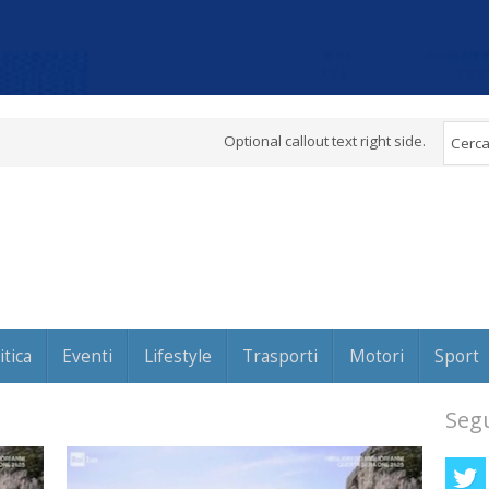
Optional callout text right side.
itica
Eventi
Lifestyle
Trasporti
Motori
Sport
Segu