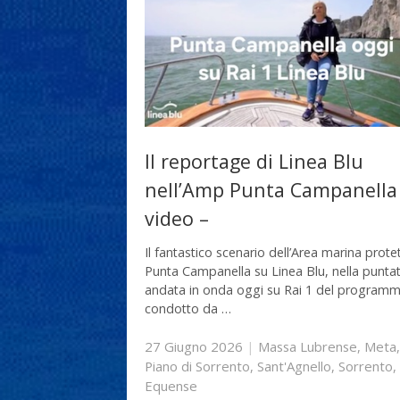
Il reportage di Linea Blu
nell’Amp Punta Campanella
video –
Il fantastico scenario dell’Area marina protet
Punta Campanella su Linea Blu, nella punta
andata in onda oggi su Rai 1 del program
condotto da …
27 Giugno 2026
|
Massa Lubrense
,
Meta
,
Piano di Sorrento
,
Sant'Agnello
,
Sorrento
,
Equense