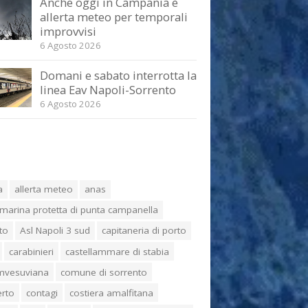
Anche oggi in Campania è
allerta meteo per temporali
improvvisi
6 Agosto 2026
Domani e sabato interrotta la
linea Eav Napoli-Sorrento
6 Agosto 2026
a
allerta meteo
anas
marina protetta di punta campanella
to
Asl Napoli 3 sud
capitaneria di porto
carabinieri
castellammare di stabia
umvesuviana
comune di sorrento
erto
contagi
costiera amalfitana