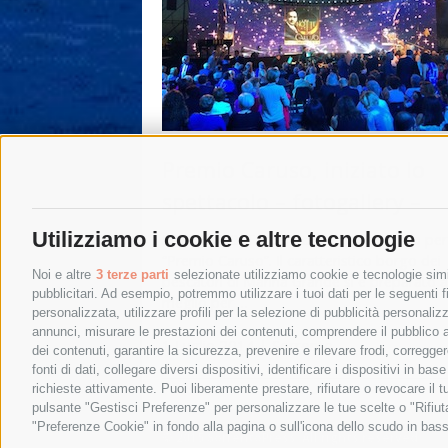
Premio Caruso, iniziato lo
spettacolo – fotogallery –
Utilizziamo i cookie e altre tecnologie
SORRENTO. Tutta la città è in fermento per 
“Premio Caruso”. Il caratteristico borgo dei
Noi e altre
3 terze parti
selezionate utilizziamo cookie e tecnologie simil
pescatori di Marina Grande si è preparato a
pubblicitari. Ad esempio, potremmo utilizzare i tuoi dati per le seguenti fin
meglio per …
personalizzata, utilizzare profili per la selezione di pubblicità personaliz
annunci, misurare le prestazioni dei contenuti, comprendere il pubblico att
1 Luglio 2014
|
Sorrento
dei contenuti, garantire la sicurezza, prevenire e rilevare frodi, corregg
fonti di dati, collegare diversi dispositivi, identificare i dispositivi in 
richieste attivamente. Puoi liberamente prestare, rifiutare o revocare il 
pulsante "Gestisci Preferenze" per personalizzare le tue scelte o "Rifiu
"Preferenze Cookie" in fondo alla pagina o sull'icona dello scudo in bass
© 2015 SorrentoPress. All rights reserved.