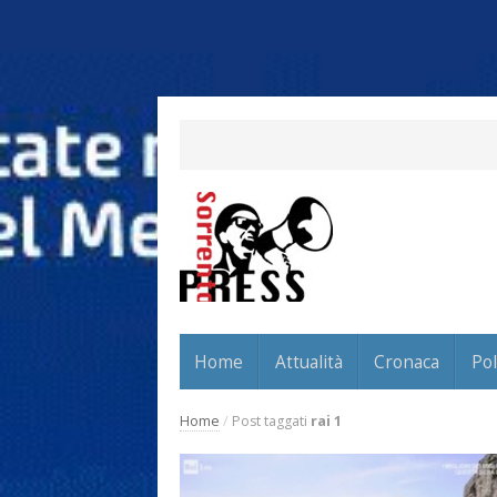
Home
Attualità
Cronaca
Pol
Home
/
Post taggati
rai 1