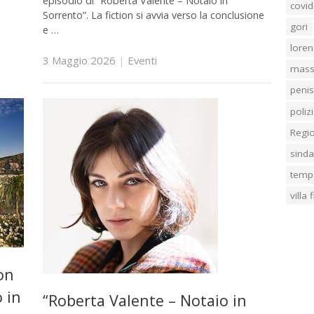
episodio di “Roberta Valente – Notaio in
covid
Sorrento”. La fiction si avvia verso la conclusione
gori
e …
loren
3 Maggio 2026
|
Eventi
mass
penis
poliz
Regi
sind
temp
villa
on
 in
“Roberta Valente – Notaio in