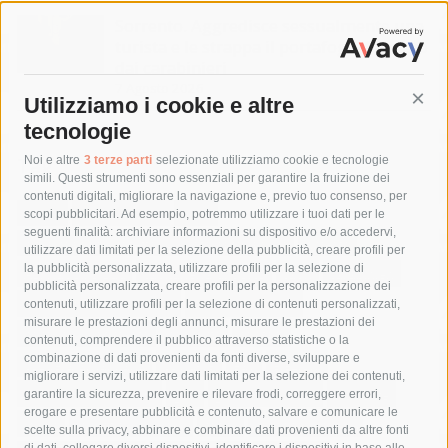
Sorrento. Aggredisce sessualmente una
turista e le strappa il portafogli, fermato
dai carabinieri
7 Agosto 2026
Utilizziamo i cookie e altre
Cont
tecnologie
Tag
Noi e altre
3 terze parti
selezionate utilizziamo cookie e tecnologie
simili. Questi strumenti sono essenziali per garantire la fruizione dei
contenuti digitali, migliorare la navigazione e, previo tuo consenso, per
acqua
allerta meteo
anas
scopi pubblicitari. Ad esempio, potremmo utilizzare i tuoi dati per le
seguenti finalità: archiviare informazioni su dispositivo e/o accedervi,
area marina protetta di punta campanella
arresto
utilizzare dati limitati per la selezione della pubblicità, creare profili per
la pubblicità personalizzata, utilizzare profili per la selezione di
Asl Napoli 3 sud
capitaneria di porto
capri
carabinieri
pubblicità personalizzata, creare profili per la personalizzazione dei
castellammare di stabia
circumvesuviana
contenuti, utilizzare profili per la selezione di contenuti personalizzati,
misurare le prestazioni degli annunci, misurare le prestazioni dei
comune di sorrento
concerto
contagi
contenuti, comprendere il pubblico attraverso statistiche o la
combinazione di dati provenienti da fonti diverse, sviluppare e
costiera amalfitana
covid-19
eav
elezioni
migliorare i servizi, utilizzare dati limitati per la selezione dei contenuti,
fondazione sorrento
gori
guardia costiera
incidente
garantire la sicurezza, prevenire e rilevare frodi, correggere errori,
erogare e presentare pubblicità e contenuto, salvare e comunicare le
lavori
lorenzo balducelli
mare
massa lubrense
scelte sulla privacy, abbinare e combinare dati provenienti da altre fonti
di dati, collegare diversi dispositivi, identificare i dispositivi in base alle