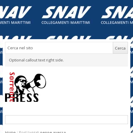
Optional callout text right side.
Home
/
Post taggati
peppe aversa