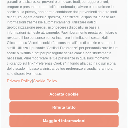
fondazione sorrento
gori
guardia costiera
incidente
garantire la sicurezza, prevenire e rilevare frodi, correggere errori,
erogare e presentare pubblicità e contenuto, salvare e comunicare le
lavori
lorenzo balducelli
mare
massa lubrense
scelte sulla privacy, abbinare e combinare dati provenienti da altre fonti
di dati, collegare diversi dispositivi, identificare i dispositivi in base alle
massimo coppola
Meta
napoli
ordinanza
informazioni trasmesse automaticamente, utilizzare dati di
penisola sorrentina
piano di sorrento
polizia municipale
geolocalizzazione precisi, riconoscere i dispositivi in base a
informazioni richieste attivamente. Puoi liberamente prestare, rifiutare o
protezione civile
Regione Campania
sant'agnello
revocare il tuo consenso senza incorrere in limitazioni sostanziali.
Cliccando su "Accetta cookie," acconsenti all'uso di cookie e strumenti
sindaco cuomo
sorrento
studenti
temporali
treni
simili. Utilizza il pulsante "Gestisci Preferenze" per personalizzare le tue
turismo
Vico Equense
villa fiorentino
vincenzo de luca
scelte o "Rifiuta tutto" per proseguire senza cookie non strettamente
necessari. Puoi modificare le tue preferenze in qualsiasi momento
cliccando sul link "Preferenze Cookie" in fondo alla pagina o sull'icona
dello scudo in basso a sinistra. Le tue preferenze si applicheranno al
solo dispositivo in uso.
© 2015 SorrentoPress. All rights reserved.
|
Privacy Policy
Cookie Policy
Il giornale online della Penisola Sorrentina
Privacy policy
-
Cookie Policy
Accetta cookie
Rifiuta tutto
Maggiori informazioni