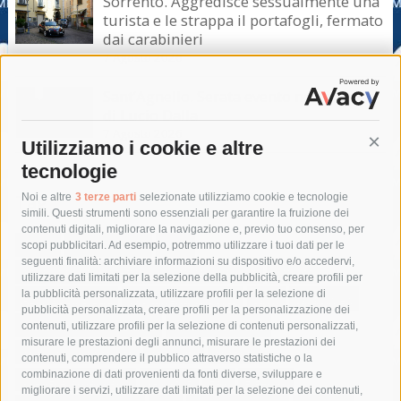
Sorrento. Aggredisce sessualmente una
turista e le strappa il portafogli, fermato
dai carabinieri
7 Agosto 2026
Sant’Agnello. Serata evento nel ricordo
di Lucio Dalla
7 Agosto 2026
Utilizziamo i cookie e altre
Cont
tecnologie
Tag
Noi e altre
3 terze parti
selezionate utilizziamo cookie e tecnologie
simili. Questi strumenti sono essenziali per garantire la fruizione dei
contenuti digitali, migliorare la navigazione e, previo tuo consenso, per
acqua
allerta meteo
anas
scopi pubblicitari. Ad esempio, potremmo utilizzare i tuoi dati per le
seguenti finalità: archiviare informazioni su dispositivo e/o accedervi,
area marina protetta di punta campanella
arresto
utilizzare dati limitati per la selezione della pubblicità, creare profili per
la pubblicità personalizzata, utilizzare profili per la selezione di
Asl Napoli 3 sud
capitaneria di porto
capri
carabinieri
pubblicità personalizzata, creare profili per la personalizzazione dei
castellammare di stabia
circumvesuviana
contenuti, utilizzare profili per la selezione di contenuti personalizzati,
misurare le prestazioni degli annunci, misurare le prestazioni dei
comune di sorrento
concerto
contagi
contenuti, comprendere il pubblico attraverso statistiche o la
combinazione di dati provenienti da fonti diverse, sviluppare e
costiera amalfitana
covid-19
eav
elezioni
migliorare i servizi, utilizzare dati limitati per la selezione dei contenuti,