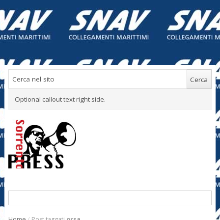
Optional callout text right side.
Home
/
Post taggati
orsa