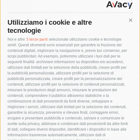
Domani e sabato interrotta la linea Eav
Napoli-Sorrento
6 Agosto 2026
Utilizziamo i cookie e altre
Cont
tecnologie
Tag
Noi e altre
3 terze parti
selezionate utilizziamo cookie e tecnologie
simili. Questi strumenti sono essenziali per garantire la fruizione dei
contenuti digitali, migliorare la navigazione e, previo tuo consenso, per
acqua
allerta meteo
anas
scopi pubblicitari. Ad esempio, potremmo utilizzare i tuoi dati per le
seguenti finalità: archiviare informazioni su dispositivo e/o accedervi,
area marina protetta di punta campanella
arresto
utilizzare dati limitati per la selezione della pubblicità, creare profili per
la pubblicità personalizzata, utilizzare profili per la selezione di
Asl Napoli 3 sud
capitaneria di porto
capri
carabinieri
pubblicità personalizzata, creare profili per la personalizzazione dei
castellammare di stabia
circumvesuviana
contenuti, utilizzare profili per la selezione di contenuti personalizzati,
misurare le prestazioni degli annunci, misurare le prestazioni dei
comune di sorrento
concerto
contagi
contenuti, comprendere il pubblico attraverso statistiche o la
combinazione di dati provenienti da fonti diverse, sviluppare e
costiera amalfitana
covid-19
eav
elezioni
migliorare i servizi, utilizzare dati limitati per la selezione dei contenuti,
fondazione sorrento
gori
guardia costiera
incidente
garantire la sicurezza, prevenire e rilevare frodi, correggere errori,
erogare e presentare pubblicità e contenuto, salvare e comunicare le
lavori
lorenzo balducelli
mare
massa lubrense
scelte sulla privacy, abbinare e combinare dati provenienti da altre fonti
di dati, collegare diversi dispositivi, identificare i dispositivi in base alle
massimo coppola
Meta
napoli
ordinanza
informazioni trasmesse automaticamente, utilizzare dati di