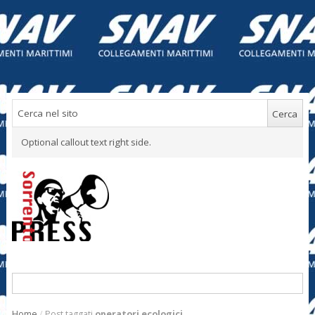
Optional callout text right side.
Home
/
Post taggati
operatori ecologici