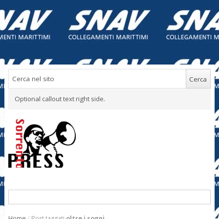
Optional callout text right side.
Home
/
Post taggati
oltre i sogni