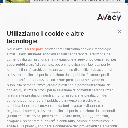
5 Agosto 2026
Sorrento. Maurizio de Giovanni presenta
il suo ultimo libro
5 Agosto 2026
Utilizziamo i cookie e altre
Cont
tecnologie
Tag
Noi e altre
3 terze parti
selezionate utilizziamo cookie e tecnologie
simili. Questi strumenti sono essenziali per garantire la fruizione dei
contenuti digitali, migliorare la navigazione e, previo tuo consenso, per
acqua
allerta meteo
anas
scopi pubblicitari. Ad esempio, potremmo utilizzare i tuoi dati per le
seguenti finalità: archiviare informazioni su dispositivo e/o accedervi,
area marina protetta di punta campanella
arresto
utilizzare dati limitati per la selezione della pubblicità, creare profili per
la pubblicità personalizzata, utilizzare profili per la selezione di
Asl Napoli 3 sud
capitaneria di porto
capri
carabinieri
pubblicità personalizzata, creare profili per la personalizzazione dei
castellammare di stabia
circumvesuviana
contenuti, utilizzare profili per la selezione di contenuti personalizzati,
misurare le prestazioni degli annunci, misurare le prestazioni dei
comune di sorrento
concerto
contagi
contenuti, comprendere il pubblico attraverso statistiche o la
combinazione di dati provenienti da fonti diverse, sviluppare e
costiera amalfitana
covid-19
eav
elezioni
migliorare i servizi, utilizzare dati limitati per la selezione dei contenuti,
fondazione sorrento
gori
guardia costiera
incidente
garantire la sicurezza, prevenire e rilevare frodi, correggere errori,
erogare e presentare pubblicità e contenuto, salvare e comunicare le
lavori
lorenzo balducelli
mare
massa lubrense
scelte sulla privacy, abbinare e combinare dati provenienti da altre fonti