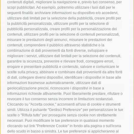
contenuti digitali, migliorare la navigazione e, previo tuo consenso, per
acqua
allerta meteo
anas
scopi pubblicitari. Ad esempio, potremmo utilizzare i tuoi dati per le
seguenti finalità: archiviare informazioni su dispositivo e/o accedervi,
area marina protetta di punta campanella
arresto
utilizzare dati limitati per la selezione della pubblicità, creare profili per
la pubblicità personalizzata, utilizzare profili per la selezione di
Asl Napoli 3 sud
capitaneria di porto
capri
carabinieri
pubblicità personalizzata, creare profili per la personalizzazione dei
castellammare di stabia
circumvesuviana
contenuti, utilizzare profili per la selezione di contenuti personalizzati,
misurare le prestazioni degli annunci, misurare le prestazioni dei
comune di sorrento
concerto
contagi
contenuti, comprendere il pubblico attraverso statistiche o la
combinazione di dati provenienti da fonti diverse, sviluppare e
costiera amalfitana
covid-19
eav
elezioni
migliorare i servizi, utilizzare dati limitati per la selezione dei contenuti,
fondazione sorrento
gori
guardia costiera
incidente
garantire la sicurezza, prevenire e rilevare frodi, correggere errori,
erogare e presentare pubblicità e contenuto, salvare e comunicare le
lavori
lorenzo balducelli
mare
massa lubrense
scelte sulla privacy, abbinare e combinare dati provenienti da altre fonti
di dati, collegare diversi dispositivi, identificare i dispositivi in base alle
massimo coppola
Meta
napoli
ordinanza
informazioni trasmesse automaticamente, utilizzare dati di
penisola sorrentina
piano di sorrento
polizia municipale
geolocalizzazione precisi, riconoscere i dispositivi in base a
informazioni richieste attivamente. Puoi liberamente prestare, rifiutare o
protezione civile
Regione Campania
sant'agnello
revocare il tuo consenso senza incorrere in limitazioni sostanziali.
Cliccando su "Accetta cookie," acconsenti all'uso di cookie e strumenti
sindaco cuomo
sorrento
studenti
temporali
treni
simili. Utilizza il pulsante "Gestisci Preferenze" per personalizzare le tue
turismo
Vico Equense
villa fiorentino
vincenzo de luca
scelte o "Rifiuta tutto" per proseguire senza cookie non strettamente
necessari. Puoi modificare le tue preferenze in qualsiasi momento
cliccando sul link "Preferenze Cookie" in fondo alla pagina o sull'icona
dello scudo in basso a sinistra. Le tue preferenze si applicheranno al