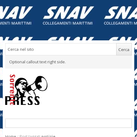
Optional callout text right side.
Home
/
Post taggati
notizie