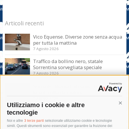
Articoli recenti
Vico Equense. Diverse zone senza acqua
per tutta la mattina
7 Agosto 2026
Traffico da bollino nero, statale
Sorrentina sorvegliata speciale
7 Agosto 2026
Sorrento-Massa Lubrense. Torna a casa
la sub colta da malore
7 Agosto 2026
Utilizziamo i cookie e altre
Cont
tecnologie
Tag
Noi e altre
3 terze parti
selezionate utilizziamo cookie e tecnologie
simili. Questi strumenti sono essenziali per garantire la fruizione dei