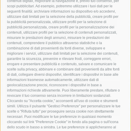
contenuti digitali, migliorare la navigazione e, previo tuo consenso, per
acqua
allerta meteo
anas
scopi pubblicitari. Ad esempio, potremmo utilizzare i tuoi dati per le
seguenti finalità: archiviare informazioni su dispositivo e/o accedervi,
area marina protetta di punta campanella
arresto
utilizzare dati limitati per la selezione della pubblicità, creare profili per
la pubblicità personalizzata, utilizzare profili per la selezione di
Asl Napoli 3 sud
capitaneria di porto
capri
carabinieri
pubblicità personalizzata, creare profili per la personalizzazione dei
castellammare di stabia
circumvesuviana
contenuti, utilizzare profili per la selezione di contenuti personalizzati,
misurare le prestazioni degli annunci, misurare le prestazioni dei
comune di sorrento
concerto
contagi
contenuti, comprendere il pubblico attraverso statistiche o la
combinazione di dati provenienti da fonti diverse, sviluppare e
costiera amalfitana
covid-19
eav
elezioni
migliorare i servizi, utilizzare dati limitati per la selezione dei contenuti,
fondazione sorrento
gori
guardia costiera
incidente
garantire la sicurezza, prevenire e rilevare frodi, correggere errori,
erogare e presentare pubblicità e contenuto, salvare e comunicare le
lavori
lorenzo balducelli
mare
massa lubrense
scelte sulla privacy, abbinare e combinare dati provenienti da altre fonti
di dati, collegare diversi dispositivi, identificare i dispositivi in base alle
massimo coppola
Meta
napoli
ordinanza
informazioni trasmesse automaticamente, utilizzare dati di
penisola sorrentina
piano di sorrento
polizia municipale
geolocalizzazione precisi, riconoscere i dispositivi in base a
informazioni richieste attivamente. Puoi liberamente prestare, rifiutare o
protezione civile
Regione Campania
sant'agnello
revocare il tuo consenso senza incorrere in limitazioni sostanziali.
Cliccando su "Accetta cookie," acconsenti all'uso di cookie e strumenti
sindaco cuomo
sorrento
studenti
temporali
treni
simili. Utilizza il pulsante "Gestisci Preferenze" per personalizzare le tue
turismo
Vico Equense
villa fiorentino
vincenzo de luca
scelte o "Rifiuta tutto" per proseguire senza cookie non strettamente
necessari. Puoi modificare le tue preferenze in qualsiasi momento
cliccando sul link "Preferenze Cookie" in fondo alla pagina o sull'icona
dello scudo in basso a sinistra. Le tue preferenze si applicheranno al