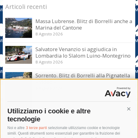
Articoli recenti
Massa Lubrense. Blitz di Borrelli anche a
Marina del Cantone
8 Agosto 2026
Salvatore Venanzio si aggiudica in
Lombardia lo Slalom Luino-Montegrino
8 Agosto 2026
Sorrento. Blitz di Borrelli alla Pignatella
– video –
8 Agosto 2026
Utilizziamo i cookie e altre
Cont
tecnologie
Tag
Noi e altre
3 terze parti
selezionate utilizziamo cookie e tecnologie
simili. Questi strumenti sono essenziali per garantire la fruizione dei