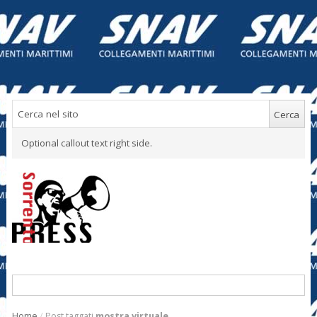
Optional callout text right side.
Home
/
Post taggati
mostra virtuale