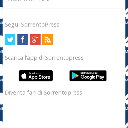
Segui SorrentoPress
Scarica l’app di Sorrentopress
Diventa fan di Sorrentopress