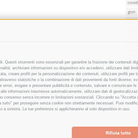
covid
gori
loren
mass
penis
poliz
Regi
i. Questi strumenti sono essenziali per garantire la fruizione dei contenuti dig
sind
alità: archiviare informazioni su dispositivo e/o accedervi, utilizzare dati limita
zata, creare profili per la personalizzazione dei contenuti, utilizzare profili per
temp
raverso statistiche o la combinazione di dati provenienti da fonti diverse, svilu
villa
ere errori, erogare e presentare pubblicità e contenuto, salvare e comunicare le
base alle informazioni trasmesse automaticamente, utilizzare dati di geolocalizza
tuo consenso senza incorrere in limitazioni sostanziali. Cliccando su "Accetta co
ta tutto" per proseguire senza cookie non strettamente necessari. Puoi modific
o a sinistra. Le tue preferenze si applicheranno al solo dispositivo in uso.
Rifiuta tutto