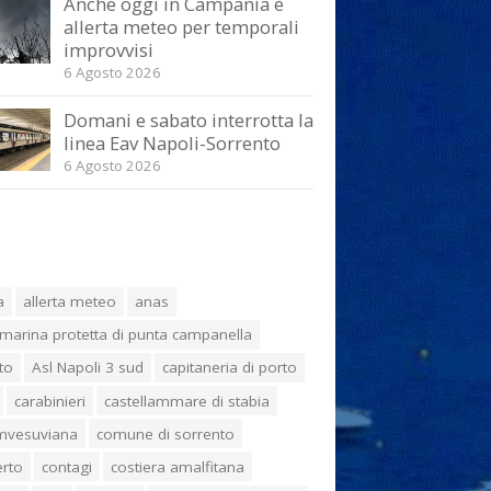
Anche oggi in Campania è
allerta meteo per temporali
improvvisi
6 Agosto 2026
Domani e sabato interrotta la
linea Eav Napoli-Sorrento
6 Agosto 2026
a
allerta meteo
anas
marina protetta di punta campanella
to
Asl Napoli 3 sud
capitaneria di porto
carabinieri
castellammare di stabia
umvesuviana
comune di sorrento
erto
contagi
costiera amalfitana