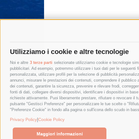
Utilizziamo i cookie e altre tecnologie
Noi e altre
3 terze parti
selezionate utilizziamo cookie e tecnologie simil
pubblicitari. Ad esempio, potremmo utilizzare i tuoi dati per le seguenti fin
personalizzata, utilizzare profili per la selezione di pubblicità personaliz
annunci, misurare le prestazioni dei contenuti, comprendere il pubblico att
dei contenuti, garantire la sicurezza, prevenire e rilevare frodi, corregg
fonti di dati, collegare diversi dispositivi, identificare i dispositivi in 
richieste attivamente. Puoi liberamente prestare, rifiutare o revocare il 
pulsante "Gestisci Preferenze" per personalizzare le tue scelte o "Rifiu
"Preferenze Cookie" in fondo alla pagina o sull'icona dello scudo in bass
© 2015 SorrentoPress. All rights reserved.
Privacy policy
-
Cookie Policy
|
Privacy Policy
Cookie Policy
Maggiori informazioni