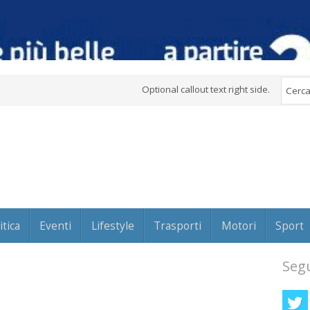
Optional callout text right side.
itica
Eventi
Lifestyle
Trasporti
Motori
Sport
Segu