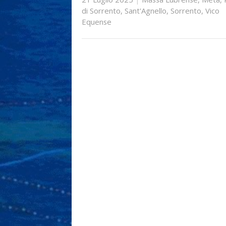
di Sorrento
,
Sant'Agnello
,
Sorrento
,
Vico
Equense