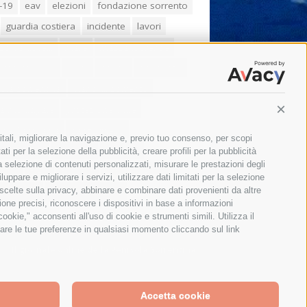
-19
eav
elezioni
fondazione sorrento
guardia costiera
incidente
lavori
zo balducelli
mare
massa lubrense
imo coppola
Meta
napoli
ordinanza
ola sorrentina
piano di sorrento
ia municipale
protezione civile
Conti
one Campania
sant'agnello
itali, migliorare la navigazione e, previo tuo consenso, per scopi
aco cuomo
sorrento
studenti
ti per la selezione della pubblicità, creare profili per la pubblicità
 la selezione di contenuti personalizzati, misurare le prestazioni degli
orali
treni
turismo
Vico Equense
ppare e migliorare i servizi, utilizzare dati limitati per la selezione
 fiorentino
vincenzo de luca
 scelte sulla privacy, abbinare e combinare dati provenienti da altre
zione precisi, riconoscere i dispositivi in base a informazioni
okie," acconsenti all'uso di cookie e strumenti simili. Utilizza il
are le tue preferenze in qualsiasi momento cliccando sul link
Il giornale online della Penisola Sorrentina
Accetta cookie