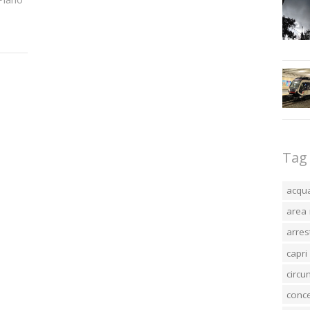
Tag
acqu
area 
arres
capri
circ
conc