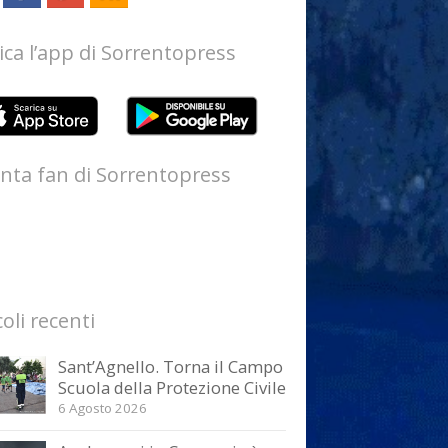
ica l’app di Sorrentopress
nta fan di Sorrentopress
coli recenti
Sant’Agnello. Torna il Campo
Scuola della Protezione Civile
6 Agosto 2026