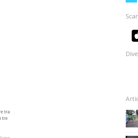
Scar
Dive
Arti
e tra
i tre
Piano