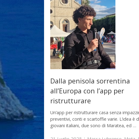
Dalla penisola sorrentina
all’Europa con l’app per
ristrutturare
Un’app per ristrutturare casa senza impazzir
preventivi, conti e scartoffie varie. L’idea è d
giovani italiani, due sono di Maratea, ed …
21 Luglio 2025
|
Massa Lubrense
,
Meta
,