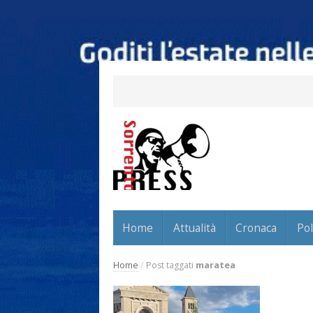
Home
Attualità
Cronaca
Pol
Home
/
Post taggati
maratea