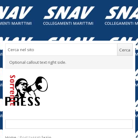
Optional callout text right side.
Home
/
Post taggati
lazio