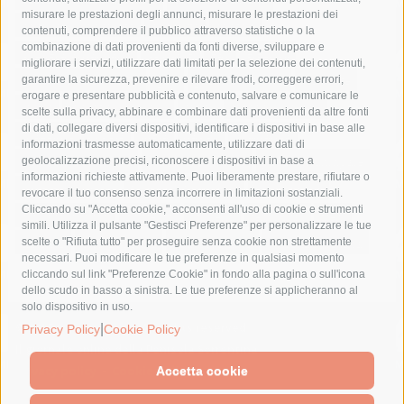
misurare le prestazioni degli annunci, misurare le prestazioni dei
comune di sorrento
concerto
contagi
contenuti, comprendere il pubblico attraverso statistiche o la
combinazione di dati provenienti da fonti diverse, sviluppare e
costiera amalfitana
covid-19
eav
elezioni
migliorare i servizi, utilizzare dati limitati per la selezione dei contenuti,
fondazione sorrento
gori
guardia costiera
incidente
garantire la sicurezza, prevenire e rilevare frodi, correggere errori,
erogare e presentare pubblicità e contenuto, salvare e comunicare le
lavori
lorenzo balducelli
mare
massa lubrense
scelte sulla privacy, abbinare e combinare dati provenienti da altre fonti
di dati, collegare diversi dispositivi, identificare i dispositivi in base alle
massimo coppola
Meta
napoli
ordinanza
informazioni trasmesse automaticamente, utilizzare dati di
penisola sorrentina
piano di sorrento
polizia municipale
geolocalizzazione precisi, riconoscere i dispositivi in base a
informazioni richieste attivamente. Puoi liberamente prestare, rifiutare o
protezione civile
Regione Campania
sant'agnello
revocare il tuo consenso senza incorrere in limitazioni sostanziali.
Cliccando su "Accetta cookie," acconsenti all'uso di cookie e strumenti
sindaco cuomo
sorrento
studenti
temporali
treni
simili. Utilizza il pulsante "Gestisci Preferenze" per personalizzare le tue
turismo
Vico Equense
villa fiorentino
vincenzo de luca
scelte o "Rifiuta tutto" per proseguire senza cookie non strettamente
necessari. Puoi modificare le tue preferenze in qualsiasi momento
cliccando sul link "Preferenze Cookie" in fondo alla pagina o sull'icona
dello scudo in basso a sinistra. Le tue preferenze si applicheranno al
solo dispositivo in uso.
© 2015 SorrentoPress. All rights reserved.
|
Privacy Policy
Cookie Policy
Il giornale online della Penisola Sorrentina
Privacy policy
-
Cookie Policy
Accetta cookie