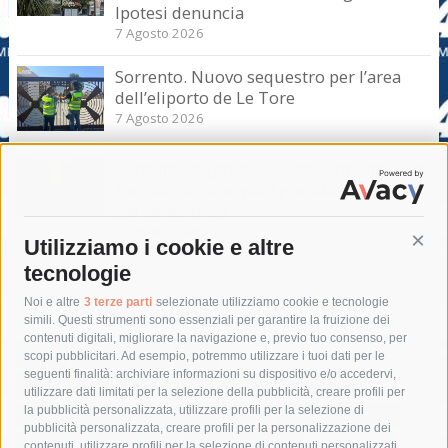
Ipotesi denuncia
7 Agosto 2026
Sorrento. Nuovo sequestro per l’area
dell’eliporto de Le Tore
7 Agosto 2026
Sorrento. Aggredisce sessualmente una
turista e le strappa il portafogli, fermato
dai carabinieri
7 Agosto 2026
Utilizziamo i cookie e altre
Cont
tecnologie
Tag
Noi e altre
3 terze parti
selezionate utilizziamo cookie e tecnologie
simili. Questi strumenti sono essenziali per garantire la fruizione dei
contenuti digitali, migliorare la navigazione e, previo tuo consenso, per
acqua
allerta meteo
anas
scopi pubblicitari. Ad esempio, potremmo utilizzare i tuoi dati per le
seguenti finalità: archiviare informazioni su dispositivo e/o accedervi,
area marina protetta di punta campanella
arresto
utilizzare dati limitati per la selezione della pubblicità, creare profili per
la pubblicità personalizzata, utilizzare profili per la selezione di
Asl Napoli 3 sud
capitaneria di porto
capri
carabinieri
pubblicità personalizzata, creare profili per la personalizzazione dei
castellammare di stabia
circumvesuviana
contenuti, utilizzare profili per la selezione di contenuti personalizzati,