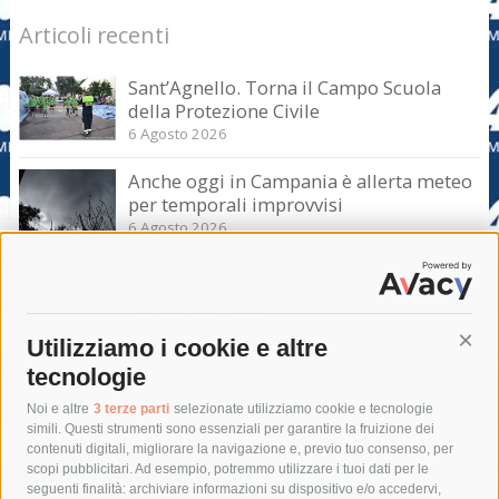
Articoli recenti
Sant’Agnello. Torna il Campo Scuola
della Protezione Civile
6 Agosto 2026
Anche oggi in Campania è allerta meteo
per temporali improvvisi
6 Agosto 2026
Domani e sabato interrotta la linea Eav
Napoli-Sorrento
6 Agosto 2026
Utilizziamo i cookie e altre
Cont
tecnologie
Tag
Noi e altre
3 terze parti
selezionate utilizziamo cookie e tecnologie
simili. Questi strumenti sono essenziali per garantire la fruizione dei
contenuti digitali, migliorare la navigazione e, previo tuo consenso, per
acqua
allerta meteo
anas
scopi pubblicitari. Ad esempio, potremmo utilizzare i tuoi dati per le
seguenti finalità: archiviare informazioni su dispositivo e/o accedervi,