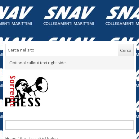
Optional callout text right side.
Home
/
Post taggati
jd kobra