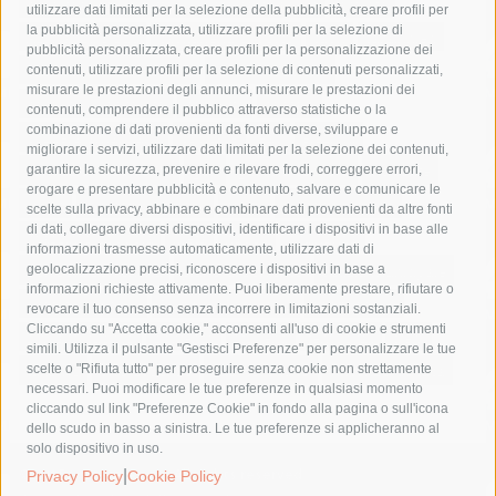
area marina protetta di punta campanella
arresto
utilizzare dati limitati per la selezione della pubblicità, creare profili per
la pubblicità personalizzata, utilizzare profili per la selezione di
Asl Napoli 3 sud
capitaneria di porto
capri
carabinieri
pubblicità personalizzata, creare profili per la personalizzazione dei
castellammare di stabia
circumvesuviana
contenuti, utilizzare profili per la selezione di contenuti personalizzati,
misurare le prestazioni degli annunci, misurare le prestazioni dei
comune di sorrento
concerto
contagi
contenuti, comprendere il pubblico attraverso statistiche o la
combinazione di dati provenienti da fonti diverse, sviluppare e
costiera amalfitana
covid-19
eav
elezioni
migliorare i servizi, utilizzare dati limitati per la selezione dei contenuti,
fondazione sorrento
gori
guardia costiera
incidente
garantire la sicurezza, prevenire e rilevare frodi, correggere errori,
erogare e presentare pubblicità e contenuto, salvare e comunicare le
lavori
lorenzo balducelli
mare
massa lubrense
scelte sulla privacy, abbinare e combinare dati provenienti da altre fonti
di dati, collegare diversi dispositivi, identificare i dispositivi in base alle
massimo coppola
Meta
napoli
ordinanza
informazioni trasmesse automaticamente, utilizzare dati di
penisola sorrentina
piano di sorrento
polizia municipale
geolocalizzazione precisi, riconoscere i dispositivi in base a
informazioni richieste attivamente. Puoi liberamente prestare, rifiutare o
protezione civile
Regione Campania
sant'agnello
revocare il tuo consenso senza incorrere in limitazioni sostanziali.
Cliccando su "Accetta cookie," acconsenti all'uso di cookie e strumenti
sindaco cuomo
sorrento
studenti
temporali
treni
simili. Utilizza il pulsante "Gestisci Preferenze" per personalizzare le tue
turismo
Vico Equense
villa fiorentino
vincenzo de luca
scelte o "Rifiuta tutto" per proseguire senza cookie non strettamente
necessari. Puoi modificare le tue preferenze in qualsiasi momento
cliccando sul link "Preferenze Cookie" in fondo alla pagina o sull'icona
dello scudo in basso a sinistra. Le tue preferenze si applicheranno al
solo dispositivo in uso.
|
© 2015 SorrentoPress. All rights reserved.
Privacy Policy
Cookie Policy