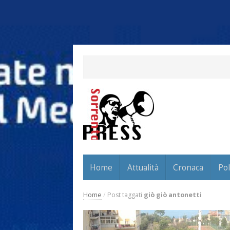
Home
Attualità
Cronaca
Pol
Home
/
Post taggati
giò giò antonetti