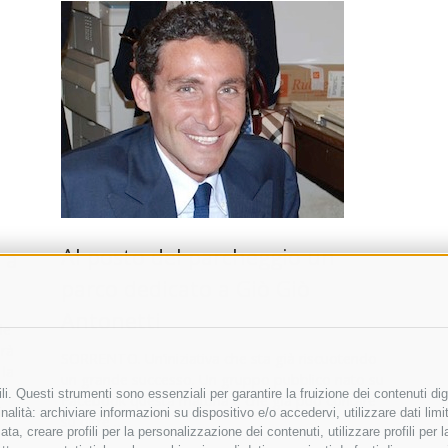
Al posto del parcheggio un
 a
parco dedicato a Giò Giò
Antonetti
le
erà
SORRENTO. Un’iniziativa che sta già riscuotendo
 la
un grande successo. Un gruppo pubblico nato su
i. Questi strumenti sono essenziali per garantire la fruizione dei contenuti dig
Facebook questa mattina e che già può contare
alità: archiviare informazioni su dispositivo e/o accedervi, utilizzare dati limita
su oltre …
zata, creare profili per la personalizzazione dei contenuti, utilizzare profili per