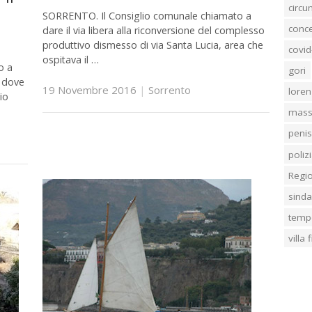
circ
SORRENTO. Il Consiglio comunale chiamato a
conc
dare il via libera alla riconversione del complesso
produttivo dismesso di via Santa Lucia, area che
covid
ospitava il …
o a
gori
a dove
19 Novembre 2016
|
Sorrento
loren
io
mass
penis
poliz
Regi
sind
temp
villa