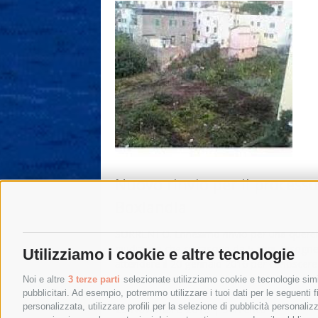
Nuovo rinvio per il processo
Boxlandia
SORRENTO. Ennesimo rinvio per una querel
giudiziaria che si trascina da 5 anni. Bisogn
Utilizziamo i cookie e altre tecnologie
attendere il 20 gennaio 2016 per conoscere
sorte dei quattro …
Noi e altre
3 terze parti
selezionate utilizziamo cookie e tecnologie simil
pubblicitari. Ad esempio, potremmo utilizzare i tuoi dati per le seguenti fin
personalizzata, utilizzare profili per la selezione di pubblicità personaliz
25 Novembre 2015
|
Sorrento