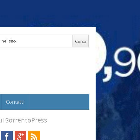
Contatti
i SorrentoPress