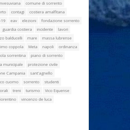
umvesuviana
comune di sorrento
erto
contagi
costiera amalfitana
-19
eav
elezioni
fondazione sorrento
guardia costiera
incidente
lavori
zo balducelli
mare
massa lubrense
imo coppola
Meta
napoli
ordinanza
ola sorrentina
piano di sorrento
ia municipale
protezione civile
one Campania
sant'agnello
aco cuomo
sorrento
studenti
orali
treni
turismo
Vico Equense
 fiorentino
vincenzo de luca