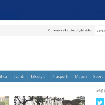
Optional callout text right side.
itica
Eventi
Lifestyle
Trasporti
Motori
Sport
Segu