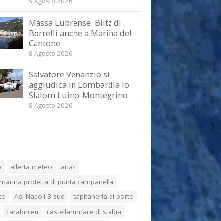
9 Agosto 2026
Massa Lubrense. Blitz di
Borrelli anche a Marina del
Cantone
8 Agosto 2026
Salvatore Venanzio si
aggiudica in Lombardia lo
Slalom Luino-Montegrino
8 Agosto 2026
a
allerta meteo
anas
marina protetta di punta campanella
to
Asl Napoli 3 sud
capitaneria di porto
carabinieri
castellammare di stabia