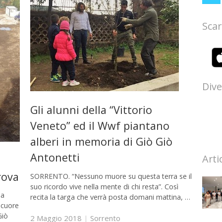
Scar
Dive
Gli alunni della “Vittorio
Veneto” ed il Wwf piantano
alberi in memoria di Giò Giò
Antonetti
Arti
rova
SORRENTO. “Nessuno muore su questa terra se il
suo ricordo vive nella mente di chi resta”. Così
ea
recita la targa che verrà posta domani mattina, …
 cuore
Giò
2 Maggio 2018
|
Sorrento