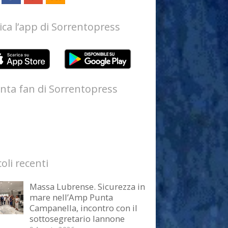
ica l’app di Sorrentopress
nta fan di Sorrentopress
coli recenti
Massa Lubrense. Sicurezza in
mare nell’Amp Punta
Campanella, incontro con il
sottosegretario Iannone